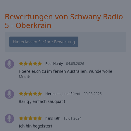
Caption
Area
Background
Bewertungen von Schwany Radio
Color
5 - Oberkrain
Opacity
Font
Size
Rudi Hardy
04.05.2026
Hoere euch zu im fernen Australien, wundervolle
Musik
Text
Edge
Style
Hermann-Josef Pferdt
09.03.2025
Bärig , einfach sauguat !
Font
Family
hans rath
15.01.2024
Ich bin begeistert