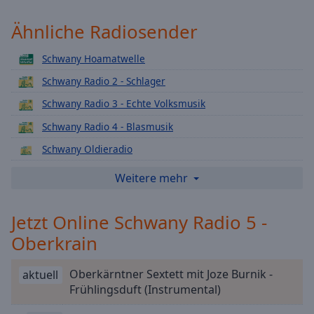
Playback
Rate
Ähnliche Radiosender
Chapters
Schwany Hoamatwelle
Chapters
Schwany Radio 2 - Schlager
Schwany Radio 3 - Echte Volksmusik
Descriptions
Schwany Radio 4 - Blasmusik
descriptions
off
,
Schwany Oldieradio
selected
Schwany 7 - Märchen
Weitere mehr
Subtitles
Radio Herzklang
subtitles
Jetzt Online Schwany Radio 5 -
Radio Souvenir1
settings
,
Oberkrain
Radio Bläss
opens
subtitles
Schwany Radio 11 - Instrumental
Oberkärntner Sextett mit Joze Burnik -
aktuell
settings
Schwany Weihnachtsradio
Frühlingsduft (Instrumental)
dialog
subtitles
Schwany Souvenir 2