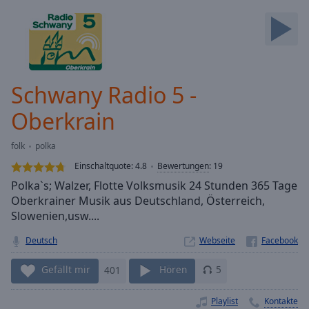
Backward
Skip
Forward
Mute
Current
Time
0:00
Schwany Radio 5 -
/
Duration
-:-
Oberkrain
Loaded
:
0.00%
folk
polka
Stream
Einschaltquote:
4.8
Bewertungen
:
19
Type
LIVE
Polka`s; Walzer, Flotte Volksmusik 24 Stunden 365 Tage
Seek to
live,
Oberkrainer Musik aus Deutschland, Österreich,
currently
Slowenien,usw....
behind
live
LIVE
Deutsch
Webseite
Remaining
Time
-
Gefällt mir
401
Hören
5
-:-
Playlist
Kontakte
1x