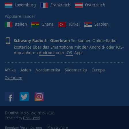
Luxemburg
Frankreich
Österreich
Populäre Länder
Italien
Ghana
Türkei
Serbien
Schwany Radio 5 - Oberkrain
Sie können Online-Radio
kostenlos über das Smartphone mit der Android- oder iOS-
App anhören
Android-
oder
iOS-
App!
Afrika
Asien
Nordamerika
Südamerika
Europa
Ozeanien
© Online Radio Box, 2015-2026.
Created by
Final Level
Benutzer Vereinbarung
Privatsphäre