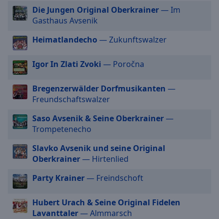
Die Jungen Original Oberkrainer
— Im
cancel
Gasthaus Avsenik
and
close
Heimatlandecho
— Zukunftswalzer
the
window.
Igor In Zlati Zvoki
— Poročna
Text
Color
Bregenzerwälder Dorfmusikanten
—
Freundschaftswalzer
Opacity
Saso Avsenik & Seine Oberkrainer
—
Trompetenecho
Text
Slavko Avsenik und seine Original
Background
Oberkrainer
— Hirtenlied
Color
Party Krainer
— Freindschoft
Opacity
Hubert Urach & Seine Original Fidelen
Lavanttaler
— Almmarsch