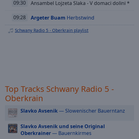
09:30
Ansambel Lojzeta Slaka - V domaci dolini *
off
,
Schwany 1 Volkstümlich
selected
09:28
Argeter Buam
Herbstwind
Schwany Plus
Audio
Track
Schwany Radio 5 - Oberkrain playlist
Picture-
in-
Picture
Fullscreen
This
is
a
modal
Top Tracks Schwany Radio 5 -
window.
Oberkrain
Beginning
Slavko Avsenik
— Slowenischer Bauerntanz
of
dialog
window.
Slavko Avsenik und seine Original
Escape
Oberkrainer
— Bauernkirmes
will