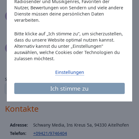
Radiosender und Musikgenres, Favoriten der
Nutzer, Bewertungen von Sendern und viele andere
Dienste müssen deine persönlichen Daten
jürgen schmelzilein
28.05.2019
verarbeiten.
Wow, endlich mal ein Radiosender der gescheite Musi
macht.
Bitte klicke auf „Ich stimme zu“, um sicherzustellen,
dass du unsere Website optimal nutzen kannst.
Alternativ kannst du unter „Einstellungen“
Karl-Heinz Keller
07.04.2019
auswählen, welche Cookies oder Technologien du
Seitdem ich Euren Sender im Internet gefunden habe
zulassen möchtest.
läuft er 24 Stunden am Tag.
Einstellungen
Seite:
Ich stimme zu
1
2
← vorherige
der nächste →
Kontakte
Adresse:
Schwany Media, Ins Kreus 5a, 94330 Aitelhofen
Telefon:
+09421/9746404