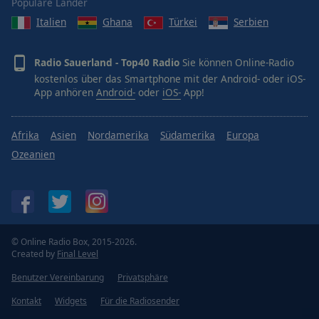
Populäre Länder
Italien
Ghana
Türkei
Serbien
Radio Sauerland - Top40 Radio
Sie können Online-Radio
kostenlos über das Smartphone mit der Android- oder iOS-
App anhören
Android-
oder
iOS-
App!
Afrika
Asien
Nordamerika
Südamerika
Europa
Ozeanien
© Online Radio Box, 2015-2026.
Created by
Final Level
Benutzer Vereinbarung
Privatsphäre
Kontakt
Widgets
Für die Radiosender