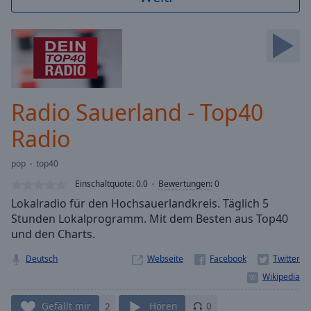
Backward
Skip
Forward
Mute
Current
Time
0:00
/
Radio Sauerland - Top40
Duration
-:-
Loaded
:
Radio
0.00%
Stream
pop
top40
Type
LIVE
Einschaltquote:
0.0
Bewertungen
:
0
Seek to
live,
Lokalradio für den Hochsauerlandkreis. Täglich 5
currently
Stunden Lokalprogramm. Mit dem Besten aus Top40
behind
live
LIVE
und den Charts.
Remaining
Time
Deutsch
-
Webseite
-:-
1x
Gefällt mir
2
Hören
0