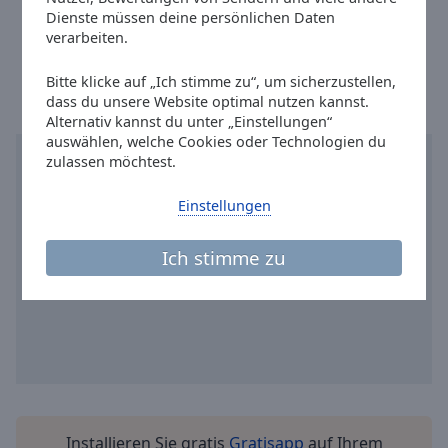
Reset
Fax: 0291-2901-30
Dienste müssen deine persönlichen Daten
Done
verarbeiten.
Ortszeit in Meschede
:
04:11
,
08.07.2026
Close
Modal
Dialog
Bitte klicke auf „Ich stimme zu“, um sicherzustellen,
End
dass du unsere Website optimal nutzen kannst.
of
Alternativ kannst du unter „Einstellungen“
dialog
auswählen, welche Cookies oder Technologien du
zulassen möchtest.
window.
Einstellungen
Ich stimme zu
Installieren Sie gratis
Gratisapp
auf Ihrem