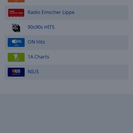
Radio Emscher Lippe
90s90s HITS
ON Hits
1A Charts
NIUS