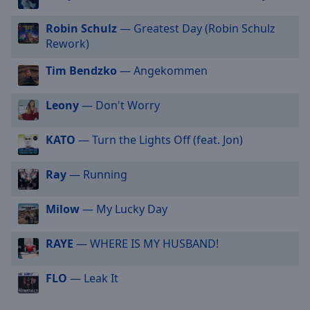
cancel
Robin Schulz
— Greatest Day (Robin Schulz
and
Rework)
close
the
Tim Bendzko
— Angekommen
window.
Leony
— Don't Worry
Text
Color
KATO
— Turn the Lights Off (feat. Jon)
Opacity
Ray
— Running
Text
Milow
— My Lucky Day
Background
Color
RAYE
— WHERE IS MY HUSBAND!
Opacity
FLO
— Leak It