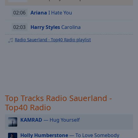
Radio Sauerland - 2000er
off
,
selected
02:06
Ariana
I Hate You
Radio Sauerland - Karnevals
Radio Sauerland - Oldie
Audio
02:03
Harry Styles
Carolina
Track
Radio Sauerland - Rock Classic
Radio Sauerland - Top40 Radio playlist
Picture-
Radio Sauerland - Hip Hop
in-
Picture
Radio Sauerland - New Country
Fullscreen
This
Radio Sauerland - Singer Songwriter
is
Radio Sauerland - Dance
a
modal
Radio Sauerland - Sommer
window.
Top Tracks Radio Sauerland -
Beginning
Top40 Radio
of
dialog
KAMRAD
— Hug Yourself
window.
Escape
Holly Humberstone
— To Love Somebody
will