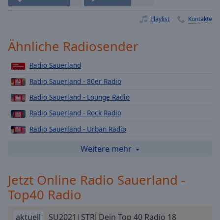
Playback
Rate
Playlist
Kontakte
Chapters
Ähnliche Radiosender
Chapters
Radio Sauerland
Descriptions
Radio Sauerland - 80er Radio
descriptions
Radio Sauerland - Lounge Radio
off
,
selected
Radio Sauerland - Rock Radio
Radio Sauerland - Urban Radio
Subtitles
Radio Sauerland - Weihnachts
Weitere mehr
subtitles
settings
,
Radio Sauerland - 90er Radio
opens
Jetzt Online Radio Sauerland -
Radio Sauerland - Deutsch Pop
subtitles
Top40 Radio
Radio Sauerland - Love Radio
settings
dialog
Radio Sauerland - Schlager
subtitles
aktuell
SU2021|STRJ Dein Top 40 Radio 18