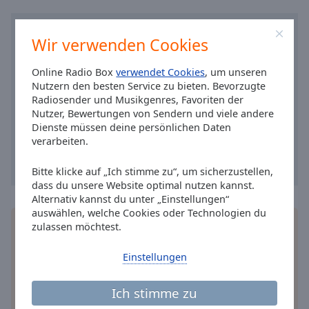
Caption
Area
Background
Wir verwenden Cookies
Color
Online Radio Box
verwendet Cookies
, um unseren
Nutzern den besten Service zu bieten. Bevorzugte
Opacity
Radiosender und Musikgenres, Favoriten der
Nutzer, Bewertungen von Sendern und viele andere
Dienste müssen deine persönlichen Daten
Font
verarbeiten.
Size
Bitte klicke auf „Ich stimme zu“, um sicherzustellen,
Text
dass du unsere Website optimal nutzen kannst.
Edge
Alternativ kannst du unter „Einstellungen“
auswählen, welche Cookies oder Technologien du
Style
Installieren Sie gratis
Gratisapp
auf Ihrem
zulassen möchtest.
Smartphone die Online Radio Box-App und hören
Font
Sie Ihr Lieblingsradio online an, wo Sie immer
Einstellungen
Family
wollen.
Ich stimme zu