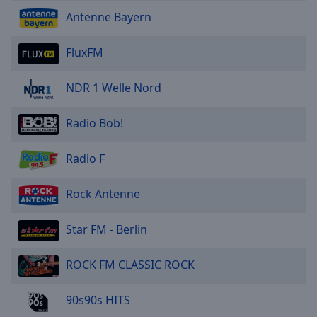
Antenne Bayern
FluxFM
NDR 1 Welle Nord
Radio Bob!
Radio F
Rock Antenne
Star FM - Berlin
ROCK FM CLASSIC ROCK
90s90s HITS