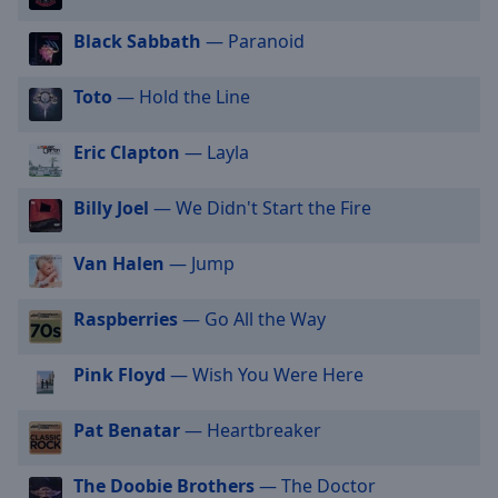
off
,
selected
Black Sabbath
— Paranoid
Audio
Toto
— Hold the Line
Track
Picture-
Eric Clapton
— Layla
in-
Picture
Fullscreen
Billy Joel
— We Didn't Start the Fire
This
is
Van Halen
— Jump
a
modal
Raspberries
— Go All the Way
window.
Beginning
Pink Floyd
— Wish You Were Here
of
dialog
Pat Benatar
— Heartbreaker
window.
Escape
The Doobie Brothers
— The Doctor
will