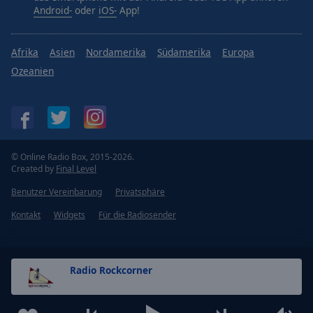
Android-
oder
iOS-
App!
Afrika
Asien
Nordamerika
Südamerika
Europa
Ozeanien
© Online Radio Box, 2015-2026.
Created by
Final Level
Benutzer Vereinbarung
Privatsphäre
Kontakt
Widgets
Für die Radiosender
Radio Rockcorner