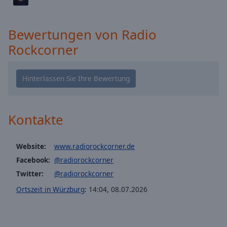
cancel
and
Bewertungen von Radio
close
the
Rockcorner
window.
Text
Color
Kontakte
Opacity
Website:
www.radiorockcorner.de
Text
Background
Facebook:
@radiorockcorner
Color
Twitter:
@radiorockcorner
Ortszeit in Würzburg
:
14:04
,
08.07.2026
Opacity