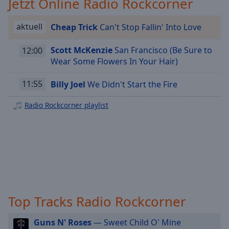
Jetzt Online Radio Rockcorner
Playback
Rate
aktuell
Cheap Trick
Can't Stop Fallin' Into Love
Chapters
Scott McKenzie
San Francisco (Be Sure to
12:00
Chapters
Wear Some Flowers In Your Hair)
Descriptions
11:55
Billy Joel
We Didn't Start the Fire
descriptions
Radio Rockcorner playlist
off
,
selected
Subtitles
subtitles
settings
,
opens
subtitles
Top Tracks Radio Rockcorner
settings
dialog
Guns N' Roses
— Sweet Child O' Mine
subtitles