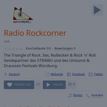
Backward
Skip
Forward
Mute
Current
Time
0:00
Radio Rockcorner
/
Duration
-:-
rock
Loaded
:
0.00%
Einschaltquote:
0.0
Bewertungen
:
0
Stream
The Triangle of Rock. Sex, Nußecken & Rock 'n' Roll.
Type
LIVE
Sendepartner des STRAMU und des Umsonst &
Seek to
Draussen Festivals Würzburg.
live,
currently
Deutsch
Webseite
behind
live
LIVE
Remaining
Gefällt mir
17
Hören
0
Time
-
-:-
Playlist
Kontakte
1x