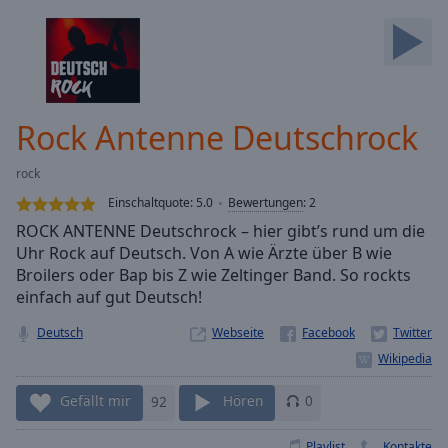
Backward
Skip
Forward
Mute
Current
Time
0:00
Rock Antenne Deutschrock
/
Duration
-:-
rock
Loaded
:
0.00%
Einschaltquote:
5.0
Bewertungen
:
2
Stream
ROCK ANTENNE Deutschrock – hier gibt’s rund um die
Type
LIVE
Uhr Rock auf Deutsch. Von A wie Ärzte über B wie
Seek to
Broilers oder Bap bis Z wie Zeltinger Band. So rockts
live,
einfach auf gut Deutsch!
currently
behind
live
LIVE
Deutsch
Webseite
Remaining
Time
-
-:-
Gefällt mir
92
Hören
0
1x
Playlist
Kontakte