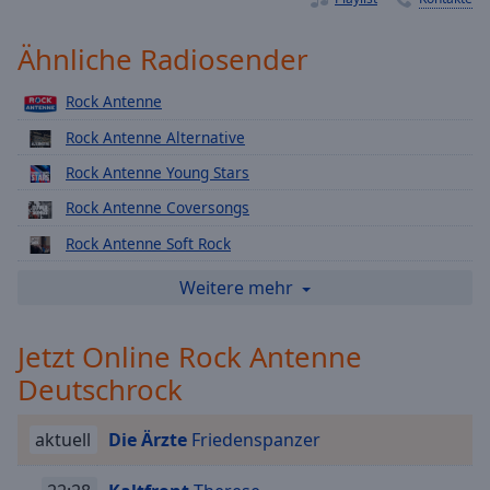
Playback
Rate
Ähnliche Radiosender
Chapters
Rock Antenne
Chapters
Rock Antenne Alternative
Descriptions
Rock Antenne Young Stars
descriptions
Rock Antenne Coversongs
off
,
Rock Antenne Soft Rock
selected
Rock Antenne Classic Perlen
Weitere mehr
Subtitles
Rock Antenne Heavy Metal
subtitles
Jetzt Online Rock Antenne
Rock Antenne Punk Rock
settings
,
Deutschrock
opens
Rock Antenne Rock-n-Roll
subtitles
Rock Antenne Grunge
settings
aktuell
Die Ärzte
Friedenspanzer
dialog
Rock Antenne 70er Rock
subtitles