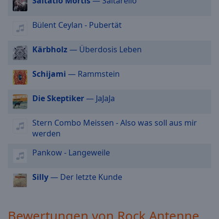
Saltatio Mortis
— Saltarello
Rock Antenne Biker
cancel
Rock Antenne Modern Metal
and
Bülent Ceylan - Pubertät
close
Rock Antenne Hard Rock
the
Kärbholz
— Überdosis Leben
Rock Antenne Party Rock
window.
Schijami
— Rammstein
Text
Color
Die Skeptiker
— JaJaJa
Opacity
Stern Combo Meissen - Also was soll aus mir
werden
Text
Pankow - Langeweile
Background
Color
Silly
— Der letzte Kunde
Opacity
Bewertungen von Rock Antenne