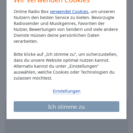
Reset
Email:
info@rockantenne.de
Done
Online Radio Box
verwendet Cookies
, um unseren
Facebook:
@rockantenne
Close
Nutzern den besten Service zu bieten. Bevorzugte
Modal
Twitter:
@rockantenne
Radiosender und Musikgenres, Favoriten der
Dialog
Instagram:
@rock_antenne
End
Nutzer, Bewertungen von Sendern und viele andere
Dienste müssen deine persönlichen Daten
of
Tiktok:
@rock.antenne
verarbeiten.
dialog
Youtube:
@featured
window.
Fax: +49 (089) 99 277 455
Bitte klicke auf „Ich stimme zu“, um sicherzustellen,
studio@rockantenne.de
dass du unsere Website optimal nutzen kannst.
media@rockantenne.de
Alternativ kannst du unter „Einstellungen“
Ortszeit in Ismaning
:
00:33
,
08.08.2026
auswählen, welche Cookies oder Technologien du
zulassen möchtest.
Einstellungen
Ich stimme zu