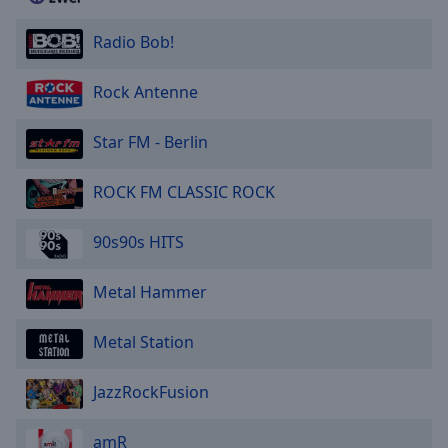
Radio Bob!
Rock Antenne
Star FM - Berlin
ROCK FM CLASSIC ROCK
90s90s HITS
Metal Hammer
Metal Station
JazzRockFusion
amR