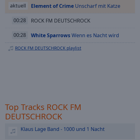
ROCK FM 90ER ROCK
off
,
aktuell
Element of Crime
Unscharf mit Katze
selected
ROCK FM GUNS N'ROSES
00:28
ROCK FM DEUTSCHROCK
ROCK FM NUR MUSIK
Audio
Track
ROCK FM 2000ER ROCK
00:28
White Sparrows
Wenn es Nacht wird
Picture-
ROCK FM KUSCHELROCK
in-
ROCK FM DEUTSCHROCK playlist
Picture
ROCK FM ROCK PARTY
Fullscreen
ET-Radio powered by ROCK FM
This
is
a
modal
window.
Top Tracks ROCK FM
Beginning
of
DEUTSCHROCK
dialog
window.
Klaus Lage Band - 1000 und 1 Nacht
Escape
will