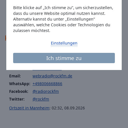
Texten und harter Musik identifizieren. Hier bekommst du
Bitte klicke auf „Ich stimme zu“, um sicherzustellen,
kompromisslos ehrlichen Rock aus Deutschland – Punk,
Neue Deutsche Härte, Alternative, Indie, Pop-Rock,
dass du unsere Website optimal nutzen kannst.
Metalcore und Folk-Rock-Einflüsse – 24/7, mit Energie,
Alternativ kannst du unter „Einstellungen“
Emotion und dem Mut, Klartext zu sprechen.
auswählen, welche Cookies oder Technologien du
zulassen möchtest.
Kontakte
Einstellungen
Adresse:
Dudenstraße 12-26 68167 Mannheim
Ich stimme zu
Telefon:
+49 800 6668866
Website:
www.rockfm.de
Email:
webradio@rockfm.de
WhatsApp:
+498006668866
Facebook:
@radiorockfm
Twitter:
@rockfm
Ortszeit in Mannheim
:
02:32
,
08.09.2026