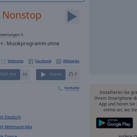
 Nonstop
ewertungen
:
0
.SH - Musikprogramm ohne
Webseite
fällt mir
66
Hören
0
Kontakte
Installieren Sie gr
Ihrem Smartphone di
App und hören Sie 
online an, wo Si
SH Deutsch
SH Mittmann-Mix
andere O
SH Dance