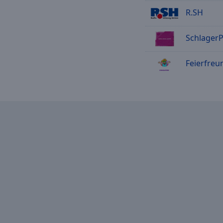
R.SH
SchlagerPlan
Feierfreund