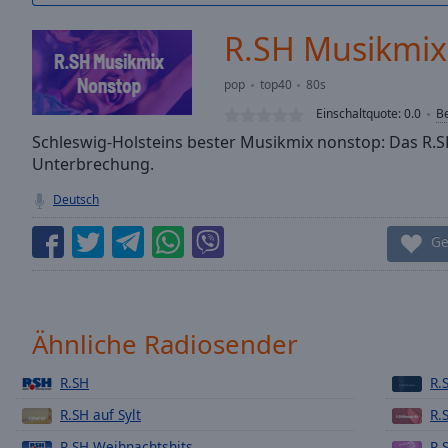
/
Duration
-:-
R.SH Musikmix
Loaded
:
0.00%
pop
top40
80s
0:00
Einschaltquote:
0.0
B
Stream
Type
Schleswig-Holsteins bester Musikmix nonstop: Das R
LIVE
Unterbrechung.
Seek to
live,
currently
Deutsch
behind
live
LIVE
Ge
Remaining
Time
-
-:-
1x
Ähnliche Radiosender
Playback
Rate
R.SH
R.
R.SH auf Sylt
R.
Chapters
R.SH Weihnachtshits
R.