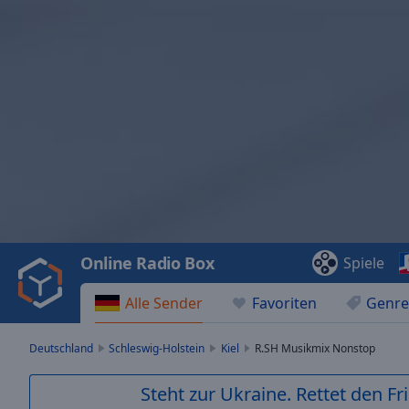
Video
Player
is
loading.
Play
Video
Online Radio Box
Spiele
Play
Skip
Alle Sender
Favoriten
Genre
Backward
Skip
Forward
Deutschland
Schleswig-Holstein
Kiel
R.SH Musikmix Nonstop
Mute
Current
Steht zur Ukraine. Rettet den Fr
Time
0:00