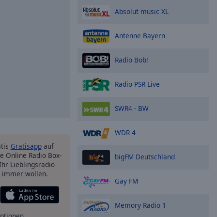
Absolut music XL
Antenne Bayern
Radio Bob!
Radio PSR Live
SWR4 - BW
WDR 4
atis
Gratisapp
auf
e Online Radio Box-
bigFM Deutschland
Ihr Lieblingsradio
e immer wollen.
Gay FM
Memory Radio 1
ptionen