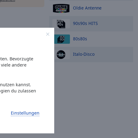
Oldie Antenne
90s90s HITS
io
80s80s
o LIVE
Italo-Disco
eten. Bevorzugte
viele andere
TS
 nutzen kannst.
ogien du zulassen
Einstellungen
!
 Live