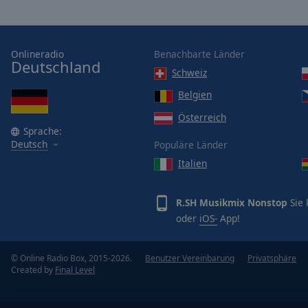
window.
Text
Color
Onlineradio
Benachbarte Länder
Deutschland
Schweiz
Opacity
Belgien
Österreich
Text
Sprache:
Background
Deutsch
Populäre Länder
Color
Italien
Opacity
R.SH Musikmix Nonstop
Sie 
oder
iOS-
App!
Caption
Area
© Online Radio Box, 2015-2026.
Benutzer Vereinbarung
Privatsphäre
Background
Created by
Final Level
Color