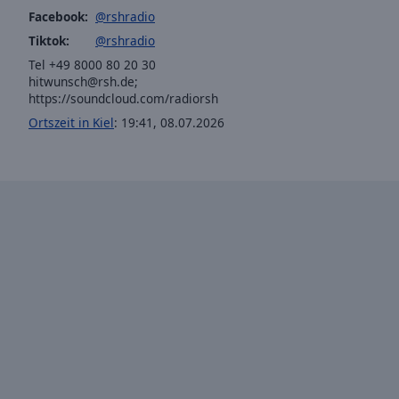
Facebook:
@rshradio
Picture-
in-
Tiktok:
@rshradio
Picture
Tel +49 8000 80 20 30
Fullscreen
hitwunsch@rsh.de
;
This
https://soundcloud.com/radiorsh
is
Ortszeit in Kiel
:
19:41
,
08.07.2026
a
modal
window.
Beginning
of
dialog
window.
Escape
will
cancel
and
close
the