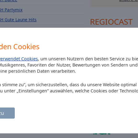
SH Partymix
REGIOCAST
SH Gute Laune Hits
SH 2000er
Barba Rad
SH Oldies
den Cookies
 Nonstop
SH Sommerhits
delta radi
verwendet Cookies
, um unseren Nutzern den besten Service zu bi
usikgenres, Favoriten der Nutzer, Bewertungen von Sendern und 
90s90s HI
ine persönlichen Daten verarbeiten.
R.SA Live
Ich stimme zu“, um sicherzustellen, dass du unsere Website optimal
du unter „Einstellungen“ auswählen, welche Cookies oder Technol
80s80s
zu
Radio Bob
Radio PSR