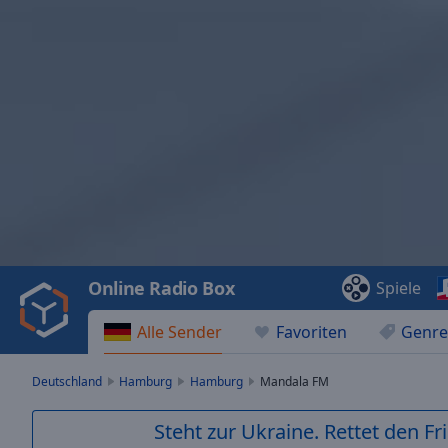
Video
Player
is
loading.
Play
Video
Online Radio Box
Spiele
Play
Skip
Alle Sender
Favoriten
Genre
Backward
Skip
Forward
Deutschland
Hamburg
Hamburg
Mandala FM
Mute
Current
Steht zur Ukraine. Rettet den Fr
Time
0:00