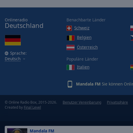
Opacity
Onlineradio
Benachbarte Länder
Font
Deutschland
Schweiz
Size
Belgien
Österreich
Text
Sprache:
Edge
Deutsch
Populäre Länder
Style
Italien
Font
Family
Mandala FM
Sie können Onli
Reset
© Online Radio Box, 2015-2026.
Benutzer Vereinbarung
Privatsphäre
Created by
Final Level
Done
Close
Modal
Dialog
End
Mandala FM