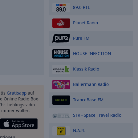
89.0 RTL
Planet Radio
Pure FM
HOUSE INFECTION
Klassik Radio
Ballermann Radio
atis
Gratisapp
auf
e Online Radio Box-
TranceBase FM
Ihr Lieblingsradio
e immer wollen.
STR - Space Travel Radio
N.A.R.
ptionen