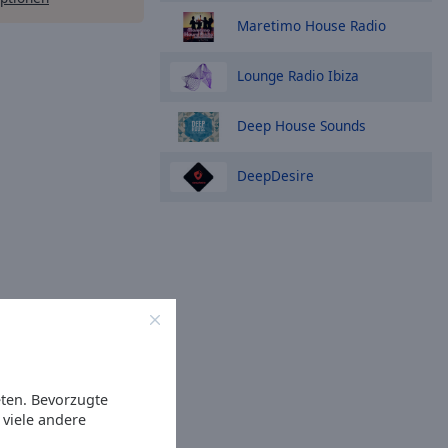
Maretimo House Radio
Lounge Radio Ibiza
Deep House Sounds
DeepDesire
eten. Bevorzugte
viele andere