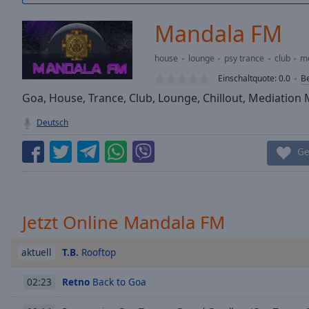
/
Duration
-:-
Mandala FM
Loaded
:
0.00%
house
lounge
psy trance
club
me
0:00
Einschaltquote:
0.0
B
Stream
Type
Goa, House, Trance, Club, Lounge, Chillout, Mediation 
LIVE
Seek to
Deutsch
live,
currently
behind
Ge
live
LIVE
Remaining
Time
-
-:-
Jetzt Online Mandala FM
1x
Playback
T.B.
Rooftop
aktuell
Rate
Retno
Back to Goa
02:23
Chapters