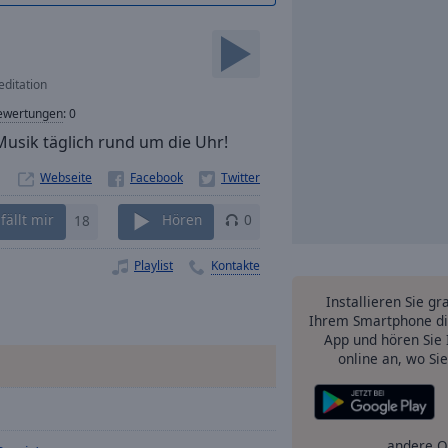
ditation
ewertungen
:
0
Musik täglich rund um die Uhr!
Webseite
fällt mir
18
Hören
0
Playlist
Kontakte
Installieren Sie gr
Ihrem Smartphone di
App und hören Sie 
online an, wo Si
andere O