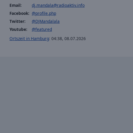
window.
Email:
dj.mandala@radioaktiv.info
Facebook:
@profile.php
Text
Color
Twitter:
@DJMandalala
Youtube:
@featured
Opacity
Ortszeit in Hamburg
:
04:38
,
08.07.2026
Text
Background
Color
Opacity
Caption
Area
Background
Color