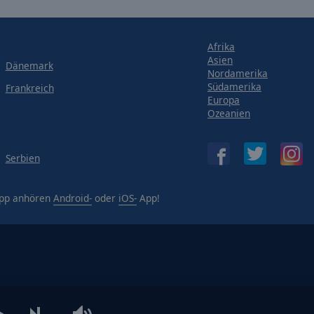
Afrika
Asien
Dänemark
Nordamerika
Südamerika
Frankreich
Europa
Ozeanien
Serbien
App anhören
Android-
oder
iOS-
App!