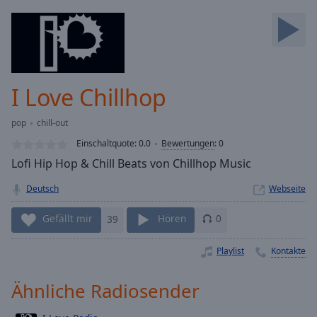
Backward
Skip
Forward
Mute
Current
Time
0:00
I Love Chillhop
/
Duration
-:-
pop
chill-out
Loaded
:
0.00%
Einschaltquote:
0.0
Bewertungen
:
0
Stream
Lofi Hip Hop & Chill Beats von Chillhop Music
Type
LIVE
Deutsch
Webseite
Seek to
live,
currently
Gefällt mir
39
Hören
0
behind
live
LIVE
Remaining
Playlist
Kontakte
Time
-
-:-
Ähnliche Radiosender
1x