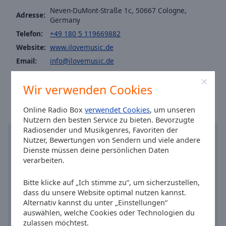
Caption
Büffelradio
Neven-DuMont-Straße 1c, 50667 Cologne,
Area
Adresse:
Germany
Background
Telefon:
+49 180 5 119669882
Color
Website:
www.ilovemusic.de
Email:
info@ilovemusic.de
Opacity
Ortszeit in Köln
:
17:47
,
08.06.2026
Wir verwenden Cookies
Font
Size
Online Radio Box
verwendet Cookies
, um unseren
Nutzern den besten Service zu bieten. Bevorzugte
Radiosender und Musikgenres, Favoriten der
Text
Nutzer, Bewertungen von Sendern und viele andere
Edge
Dienste müssen deine persönlichen Daten
Style
verarbeiten.
Bitte klicke auf „Ich stimme zu“, um sicherzustellen,
Font
dass du unsere Website optimal nutzen kannst.
Family
Alternativ kannst du unter „Einstellungen“
auswählen, welche Cookies oder Technologien du
zulassen möchtest.