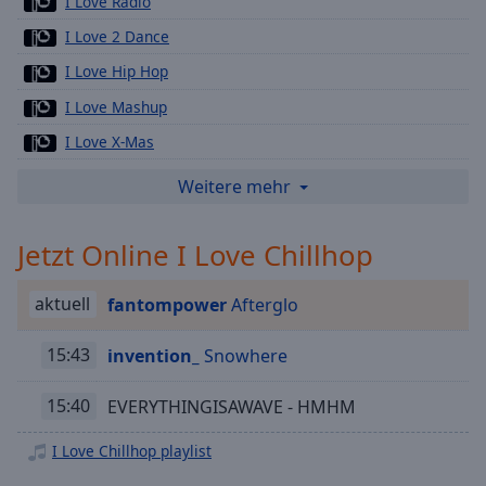
I Love Radio
Playback
I Love 2 Dance
Rate
I Love Hip Hop
Chapters
I Love Mashup
Chapters
I Love X-Mas
Descriptions
I Love Top 100 Charts
Weitere mehr
descriptions
I Love Rock Radio
off
,
Jetzt Online I Love Chillhop
selected
I Love Chill Nation
I Love Deutschrap Beste
Subtitles
aktuell
fantompower
Afterglo
I Love Us Only Rap Radio
subtitles
I Love The Sun
15:43
invention_
Snowhere
settings
,
opens
I Love Biggest Pop Hits
subtitles
15:40
EVERYTHINGISAWAVE - HMHM
I Love Hits History
settings
dialog
I Love Chillhop playlist
I Love Party Hard
subtitles