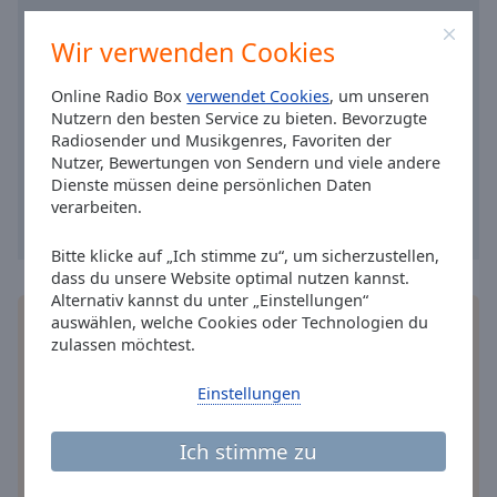
Caption
Area
Wir verwenden Cookies
Background
Color
Online Radio Box
verwendet Cookies
, um unseren
Nutzern den besten Service zu bieten. Bevorzugte
Opacity
Radiosender und Musikgenres, Favoriten der
Nutzer, Bewertungen von Sendern und viele andere
Dienste müssen deine persönlichen Daten
Font
verarbeiten.
Size
Bitte klicke auf „Ich stimme zu“, um sicherzustellen,
dass du unsere Website optimal nutzen kannst.
Text
Alternativ kannst du unter „Einstellungen“
Edge
auswählen, welche Cookies oder Technologien du
Installieren Sie gratis
Gratisapp
auf Ihrem
Style
zulassen möchtest.
Smartphone die Online Radio Box-App und hören
Sie Ihr Lieblingsradio online an, wo Sie immer
Einstellungen
wollen.
Font
Family
Ich stimme zu