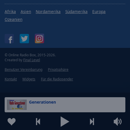
Afrika
Asien
Nordamerika
Südamerika
Europa
Ozeanien
© Online Radio Box, 2015-2026.
Created by
Final Level
Benutzer Vereinbarung
Privatsphäre
Kontakt
Widgets
Für die Radiosender
Generationen