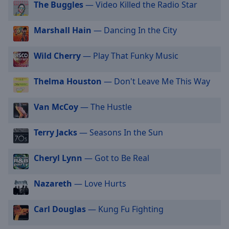
The Buggles
— Video Killed the Radio Star
off
,
selected
Marshall Hain
— Dancing In the City
Audio
Track
Wild Cherry
— Play That Funky Music
Picture-
in-
Thelma Houston
— Don't Leave Me This Way
Picture
Fullscreen
This
Van McCoy
— The Hustle
is
a
Terry Jacks
— Seasons In the Sun
modal
window.
Cheryl Lynn
— Got to Be Real
Beginning
of
Nazareth
— Love Hurts
dialog
window.
Carl Douglas
— Kung Fu Fighting
Escape
will