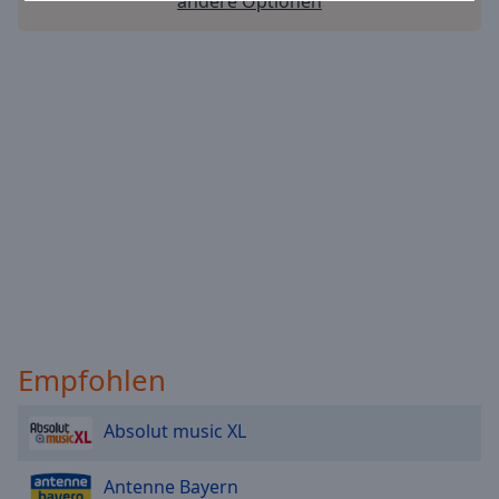
andere Optionen
Reset
Done
Close
Modal
Dialog
End
of
dialog
window.
Empfohlen
Absolut music XL
Antenne Bayern