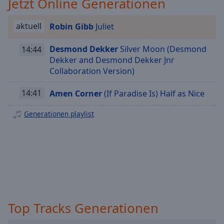
Jetzt Online Generationen
Playback
Rate
aktuell
Robin Gibb
Juliet
Chapters
Desmond Dekker
Silver Moon (Desmond
14:44
Chapters
Dekker and Desmond Dekker Jnr
Collaboration Version)
Descriptions
descriptions
14:41
Amen Corner
(If Paradise Is) Half as Nice
off
,
Generationen playlist
selected
Subtitles
subtitles
settings
,
opens
subtitles
settings
Top Tracks Generationen
dialog
subtitles