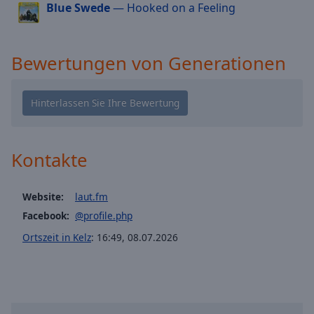
Blue Swede
— Hooked on a Feeling
cancel
and
close
Bewertungen von Generationen
the
window.
Text
Color
Kontakte
Opacity
Website:
laut.fm
Text
Facebook:
@profile.php
Background
Color
Ortszeit in Kelz
:
16:49
,
08.07.2026
Opacity