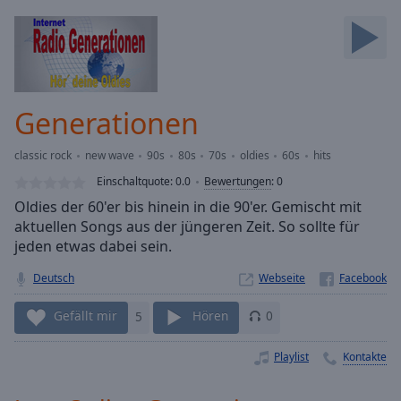
Backward
Skip
Forward
Mute
Current
Time
0:00
Generationen
/
Duration
-:-
classic rock
new wave
90s
80s
70s
oldies
60s
hits
Loaded
:
0.00%
Einschaltquote:
0.0
Bewertungen
:
0
Stream
Oldies der 60'er bis hinein in die 90'er. Gemischt mit
Type
LIVE
aktuellen Songs aus der jüngeren Zeit. So sollte für
Seek to
jeden etwas dabei sein.
live,
currently
Deutsch
Webseite
behind
live
LIVE
Remaining
Gefällt mir
5
Hören
0
Time
-
-:-
Playlist
Kontakte
1x