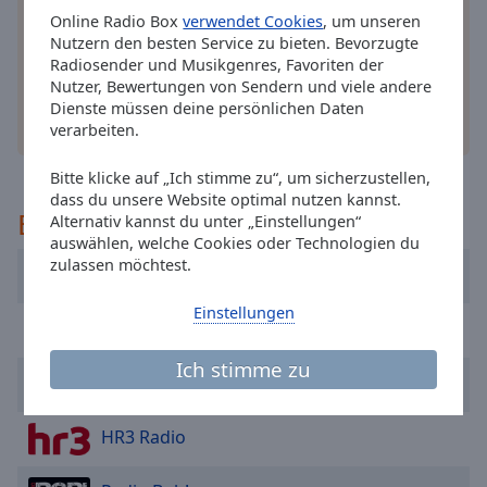
Sie Ihr Lieblingsradio online an, wo Sie immer
cancel
Online Radio Box
verwendet Cookies
, um unseren
wollen.
Nutzern den besten Service zu bieten. Bevorzugte
and
Radiosender und Musikgenres, Favoriten der
close
Nutzer, Bewertungen von Sendern und viele andere
the
Dienste müssen deine persönlichen Daten
window.
andere Optionen
verarbeiten.
Text
Bitte klicke auf „Ich stimme zu“, um sicherzustellen,
Color
dass du unsere Website optimal nutzen kannst.
Empfohlen
Alternativ kannst du unter „Einstellungen“
auswählen, welche Cookies oder Technologien du
Opacity
zulassen möchtest.
104.6 RTL Berlin Livestream
Einstellungen
Text
Antenne Bayern
Background
Color
Ich stimme zu
delta radio LIVE
Opacity
HR3 Radio