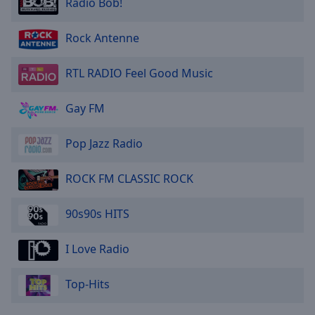
Caption
Radio Bob!
Area
Background
Rock Antenne
Color
RTL RADIO Feel Good Music
Opacity
Gay FM
Font
Pop Jazz Radio
Size
ROCK FM CLASSIC ROCK
Text
Edge
90s90s HITS
Style
I Love Radio
Font
Family
Top-Hits