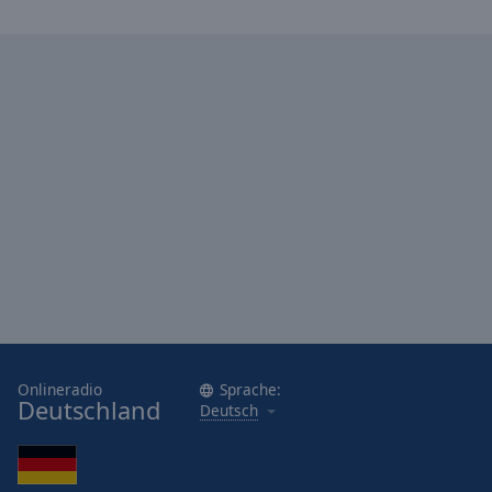
Reset
Done
Close
Modal
Dialog
End
of
dialog
window.
Onlineradio
Sprache:
Deutschland
Deutsch