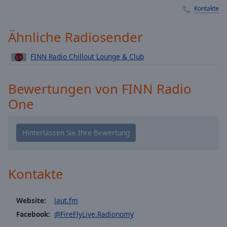
Kontakte
Playback
Rate
Ähnliche Radiosender
Chapters
Chapters
FINN Radio Chillout Lounge & Club
Descriptions
Bewertungen von FINN Radio
descriptions
One
off
,
selected
Subtitles
subtitles
settings
,
Kontakte
opens
subtitles
settings
Website:
laut.fm
dialog
Facebook:
@FireFlyLive.Radionomy
subtitles