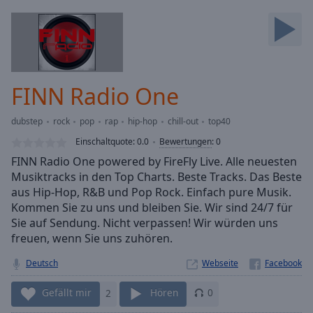
Backward
Skip
Forward
Mute
Current
Time
0:00
FINN Radio One
/
Duration
-:-
dubstep
rock
pop
rap
hip-hop
chill-out
top40
Loaded
:
0.00%
Einschaltquote:
0.0
Bewertungen
:
0
Stream
FINN Radio One powered by FireFly Live. Alle neuesten
Type
LIVE
Musiktracks in den Top Charts. Beste Tracks. Das Beste
Seek to
aus Hip-Hop, R&B und Pop Rock. Einfach pure Musik.
live,
Kommen Sie zu uns und bleiben Sie. Wir sind 24/7 für
currently
Sie auf Sendung. Nicht verpassen! Wir würden uns
behind
live
LIVE
freuen, wenn Sie uns zuhören.
Remaining
Time
-
Deutsch
Webseite
-:-
Gefällt mir
2
Hören
0
1x