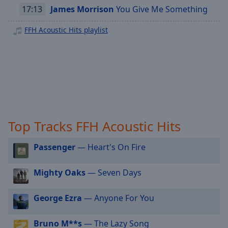
FFH Just 90s
off
,
17:13
James Morrison
You Give Me Something
selected
FFH Soundtrack
FFH Acoustic Hits playlist
FFH Summer Feeling
Audio
Track
FFH Deutsch Pur
Picture-
FFH Workout
in-
Picture
FFH+ 80ER
Fullscreen
FFH+ 90ER
This
is
FFH+ Charts
Top Tracks FFH Acoustic Hits
a
FFH+ Rock
modal
Passenger
— Heart's On Fire
window.
FFH+ Weihnachten
FFH Country
Beginning
Mighty Oaks
— Seven Days
of
Radio Feierbiest
dialog
George Ezra
— Anyone For You
FFH Kuschelrock
window.
FFH Kuschelpop
Escape
Bruno M**s
— The Lazy Song
will