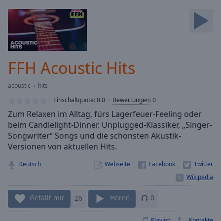
Backward
Skip
Forward
Mute
Current
Time
0:00
FFH Acoustic Hits
/
Duration
-:-
acoustic
hits
Loaded
:
0.00%
Einschaltquote:
0.0
Bewertungen
:
0
Stream
Zum Relaxen im Alltag, fürs Lagerfeuer-Feeling oder
Type
LIVE
beim Candlelight-Dinner. Unplugged-Klassiker, „Singer-
Seek to
Songwriter“ Songs und die schönsten Akustik-
live,
Versionen von aktuellen Hits.
currently
behind
live
LIVE
Deutsch
Webseite
Remaining
Time
-
-:-
Gefällt mir
26
Hören
0
1x
Playlist
Kontakte