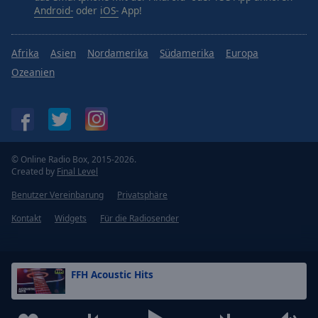
Android-
oder
iOS-
App!
Afrika
Asien
Nordamerika
Südamerika
Europa
Ozeanien
© Online Radio Box, 2015-2026.
Created by
Final Level
Benutzer Vereinbarung
Privatsphäre
Kontakt
Widgets
Für die Radiosender
FFH Acoustic Hits