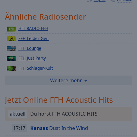
Playback
Rate
Ähnliche Radiosender
Chapters
HIT RADIO FFH
Chapters
FFH Leider Geil
Descriptions
FFH Lounge
descriptions
FFH Just Party
off
,
FFH Schlager-Kult
selected
FFH Top 40
Weitere mehr
Subtitles
FFH Eurodance
subtitles
Jetzt Online FFH Acoustic Hits
FFH Rock
settings
,
opens
FFH Weihnachtsradio
subtitles
aktuell
Du hörst FFH ACOUSTIC HITS
FFH Brandneu
settings
dialog
FFH Die 80er
17:17
Kansas
Dust In the Wind
subtitles