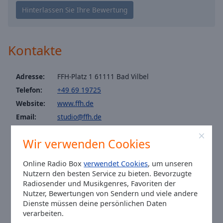
Caption
Area
Background
Color
Kontakte
Opacity
Adresse:
FFH-Platz 1 61111 Bad Vilbel
Telefon:
+49 69 19725
Font
Size
Website:
www.ffh.de
Email:
studio@ffh.de
Facebook:
@FFH
Text
Wir verwenden Cookies
Edge
Twitter:
@ffhde
Style
Instagram:
@hitradioffh
Online Radio Box
verwendet Cookies
, um unseren
Tiktok:
@hitradioffh
Nutzern den besten Service zu bieten. Bevorzugte
Font
Radiosender und Musikgenres, Favoriten der
Youtube:
@HITRADIOFFHtv
Nutzer, Bewertungen von Sendern und viele andere
Family
Ortszeit in Bad Vilbel
:
19:20
,
08.08.2026
Dienste müssen deine persönlichen Daten
verarbeiten.