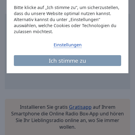
Reset
Bitte klicke auf „Ich stimme zu“, um sicherzustellen,
Done
dass du unsere Website optimal nutzen kannst.
Close
Alternativ kannst du unter „Einstellungen“
Modal
Dialog
auswählen, welche Cookies oder Technologien du
End
zulassen möchtest.
of
dialog
Einstellungen
window.
Ich stimme zu
Installieren Sie gratis
Gratisapp
auf Ihrem
Smartphone die Online Radio Box-App und hören
Sie Ihr Lieblingsradio online an, wo Sie immer
wollen.