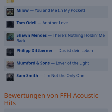
FFH Best Of 2025
cancel
FFH Happy Hits
Milow
— You and Me (In My Pocket)
and
close
FFH Top 1000
the
Tom Odell
— Another Love
FFH Oldies
window.
FFH Just White
Shawn Mendes
— There's Nothing Holdin' Me
Text
Back
FFH Die 2000er
Color
FFH Die 2010er
Philipp Dittberner
— Das ist dein Leben
FFH Chill & Grill
Opacity
Mumford & Sons
— Lover of the Light
FFH Frühlings-Feeling
Text
Wohlfühlzeit
Sam Smith
— I'm Not the Only One
Background
Radio Schlagerherz
Color
Bewertungen von FFH Acoustic
Opacity
Hits