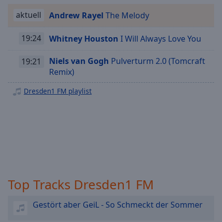
Playback
aktuell
Andrew Rayel
The Melody
Rate
Chapters
19:24
Whitney Houston
I Will Always Love You
Chapters
Niels van Gogh
Pulverturm 2.0 (Tomcraft
19:21
Remix)
Descriptions
Dresden1 FM playlist
descriptions
off
,
selected
Subtitles
subtitles
settings
,
opens
Top Tracks Dresden1 FM
subtitles
settings
Gestört aber GeiL - So Schmeckt der Sommer
dialog
subtitles