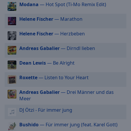
off
,
Modana
— Hot Spot (Ti-Mo Remix Edit)
selected
Helene Fischer
— Marathon
Audio
Track
Helene Fischer
— Herzbeben
Picture-
in-
Picture
Andreas Gabalier
— Dirndl lieben
Fullscreen
This
Dean Lewis
— Be Alright
is
a
Roxette
— Listen to Your Heart
modal
window.
Andreas Gabalier
— Drei Männer und das
Beginning
Meer
of
DJ Ötzi - Für immer jung
dialog
window.
Escape
Bushido
— Für immer jung (feat. Karel Gott)
will