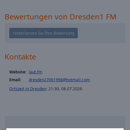
cancel
and
Bewertungen von Dresden1 FM
close
the
window.
Text
Color
Kontakte
Opacity
Website:
laut.fm
Email:
dresden27061998@hotmail.com
Text
Ortszeit in Dresden
:
21:30
,
08.07.2026
Background
Color
Opacity