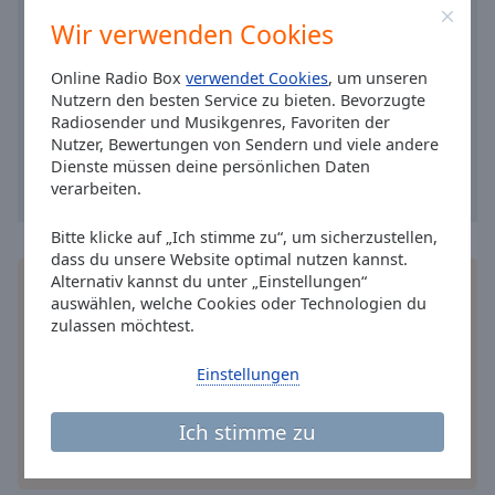
Caption
Wir verwenden Cookies
Area
Background
Color
Online Radio Box
verwendet Cookies
, um unseren
Nutzern den besten Service zu bieten. Bevorzugte
Radiosender und Musikgenres, Favoriten der
Opacity
Nutzer, Bewertungen von Sendern und viele andere
Dienste müssen deine persönlichen Daten
verarbeiten.
Font
Size
Bitte klicke auf „Ich stimme zu“, um sicherzustellen,
dass du unsere Website optimal nutzen kannst.
Alternativ kannst du unter „Einstellungen“
Installieren Sie gratis
Gratisapp
auf Ihrem
Text
auswählen, welche Cookies oder Technologien du
Smartphone die Online Radio Box-App und hören
Edge
zulassen möchtest.
Sie Ihr Lieblingsradio online an, wo Sie immer
Style
wollen.
Einstellungen
Font
Ich stimme zu
Family
andere Optionen