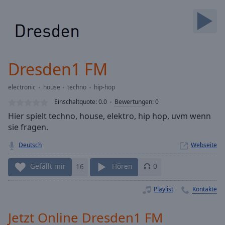
Backward
Skip
Forward
Mute
Current
Time
0:00
Dresden1 FM
/
Duration
-:-
electronic
house
techno
hip-hop
Loaded
:
0.00%
Einschaltquote:
0.0
Bewertungen
:
0
Stream
Hier spielt techno, house, elektro, hip hop, uvm wenn
Type
LIVE
sie fragen.
Seek to
live,
Deutsch
Webseite
currently
behind
Gefällt mir
16
Hören
0
live
LIVE
Remaining
Time
-
Playlist
Kontakte
-:-
Jetzt Online Dresden1 FM
1x