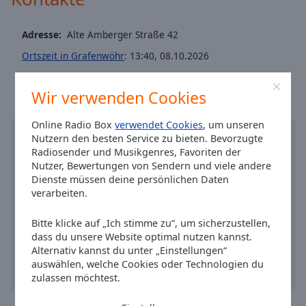
Caption
Dani's Classic Pop
Area
Background
Dani's HipHop Classics
Adresse:
Alte Amberger Straße 42
Color
Dani's New Rock
Ortszeit in Grafenwöhr
:
13:40
,
08.10.2026
Dani's New Pop
Opacity
Wir verwenden Cookies
Dani's Oldieradio
Dani's Charthitradio
Online Radio Box
verwendet Cookies
, um unseren
Font
Nutzern den besten Service zu bieten. Bevorzugte
Size
TOWER TOWN Kulthits
Radiosender und Musikgenres, Favoriten der
Nutzer, Bewertungen von Sendern und viele andere
Dani's Kultradio
Dienste müssen deine persönlichen Daten
Text
Dani's Classics
verarbeiten.
Edge
Dani's New Music Radio
Style
Bitte klicke auf „Ich stimme zu“, um sicherzustellen,
Dani's Music Mix
dass du unsere Website optimal nutzen kannst.
Alternativ kannst du unter „Einstellungen“
Font
auswählen, welche Cookies oder Technologien du
Family
zulassen möchtest.