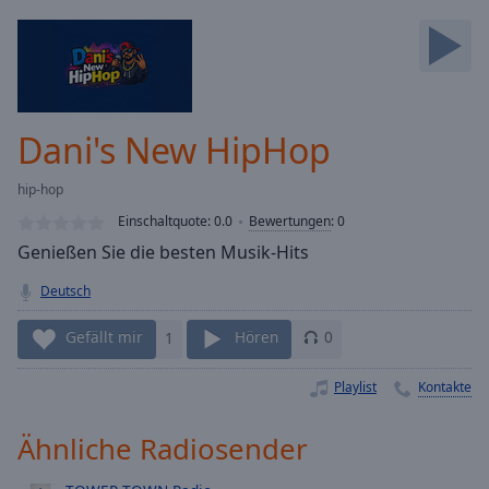
Backward
Skip
Forward
Mute
Current
Time
0:00
Dani's New HipHop
/
Duration
-:-
hip-hop
Loaded
:
0.00%
Einschaltquote:
0.0
Bewertungen
:
0
Stream
Genießen Sie die besten Musik-Hits
Type
LIVE
Deutsch
Seek to
live,
currently
Gefällt mir
1
Hören
0
behind
live
LIVE
Remaining
Playlist
Kontakte
Time
-
-:-
Ähnliche Radiosender
1x