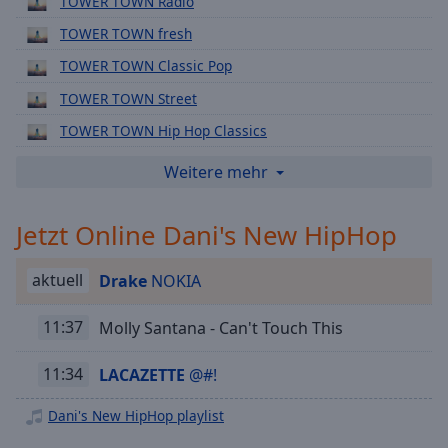
TOWER TOWN Radio
Playback
TOWER TOWN fresh
Rate
TOWER TOWN Classic Pop
Chapters
TOWER TOWN Street
Chapters
TOWER TOWN Hip Hop Classics
Descriptions
TOWER TOWN brand:new
Weitere mehr
descriptions
TOWER TOWN New Rock
off
,
Jetzt Online Dani's New HipHop
selected
TOWER TOWN New Pop
TOWER TOWN New Hip Hop
Subtitles
aktuell
Drake
NOKIA
TOWER TOWN plus
subtitles
TOWER TOWN Kult
11:37
Molly Santana - Can't Touch This
settings
,
opens
TOWER TOWN music mix
subtitles
11:34
LACAZETTE
@#!
TOWER TOWN EXTRA
settings
dialog
Dani's New HipHop playlist
TOWER TOWN oberpfalzplus
subtitles