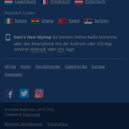
Luxemburg
Frankreich
Österreich
Populäre Länder
Italien
Ghana
Türkei
Serbien
Dani's New HipHop
Sie können Online-Radio kostenlos
über das Smartphone mit der Android- oder iOS-App
anhören
Android-
oder
iOS-
App!
Afrika
Asien
Nordamerika
Südamerika
Europa
Ozeanien
© Online Radio Box, 2015-2026.
Created by
Final Level
Benutzer Vereinbarung
Privatsphäre