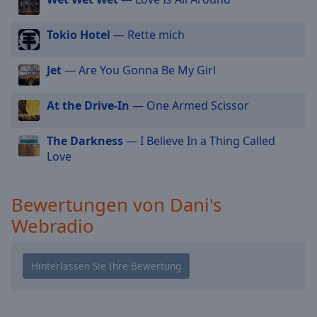
TOWER TOWN oberpfalzmix
cancel
and
Tower Town Classics
Tokio Hotel
— Rette mich
close
Tower Town Oberpfalzclassics
the
Jet
— Are You Gonna Be My Girl
window.
TOWER TOWN charthits
Dani's Rockradio
At the Drive-In
— One Armed Scissor
Text
Dani's Popradio
Color
The Darkness
— I Believe In a Thing Called
Dani's Hitradio
Love
Opacity
Dani's HipHop Station
Dani's Mixradio
Bewertungen von Dani's
Text
Dani's Extraradio
Webradio
Background
Color
Dani's Partyradio
TOWER TOWN Party
Opacity
Dani's Classic Rock
Dani's Classic Pop