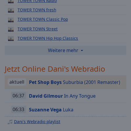
TOWER TOWN Radio
Playback
TOWER TOWN fresh
Rate
TOWER TOWN Classic Pop
Chapters
TOWER TOWN Street
Chapters
TOWER TOWN Hip Hop Classics
Descriptions
TOWER TOWN brand:new
Weitere mehr
descriptions
TOWER TOWN New Rock
off
,
Jetzt Online Dani's Webradio
selected
TOWER TOWN New Pop
TOWER TOWN New Hip Hop
Subtitles
aktuell
Pet Shop Boys
Suburbia (2001 Remaster)
TOWER TOWN plus
subtitles
TOWER TOWN Kult
06:37
David Gilmour
In Any Tongue
settings
,
opens
TOWER TOWN music mix
subtitles
06:33
Suzanne Vega
Luka
TOWER TOWN EXTRA
settings
dialog
Dani's Webradio playlist
TOWER TOWN oberpfalzplus
subtitles