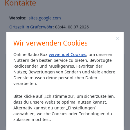
Kontakte
Caption
Dani's HipHop Classics
Area
Background
Dani's New Rock
Website:
sites.google.com
Color
Dani's New Pop
Ortszeit in Grafenwöhr
:
08:44
,
08.07.2026
Dani's New HipHop
Opacity
Wir verwenden Cookies
Dani's Oldieradio
Dani's Charthitradio
Font
Online Radio Box
verwendet Cookies
, um unseren
Size
Nutzern den besten Service zu bieten. Bevorzugte
TOWER TOWN Kulthits
Radiosender und Musikgenres, Favoriten der
Dani's Kultradio
Nutzer, Bewertungen von Sendern und viele andere
Text
Dienste müssen deine persönlichen Daten
Dani's Classics
Edge
verarbeiten.
Dani's New Music Radio
Style
Bitte klicke auf „Ich stimme zu“, um sicherzustellen,
Dani's Music Mix
dass du unsere Website optimal nutzen kannst.
Font
Alternativ kannst du unter „Einstellungen“
Family
auswählen, welche Cookies oder Technologien du
zulassen möchtest.