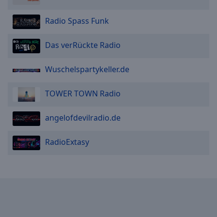
Radio Spass Funk
Das verRückte Radio
Wuschelspartykeller.de
TOWER TOWN Radio
angelofdevilradio.de
RadioExtasy