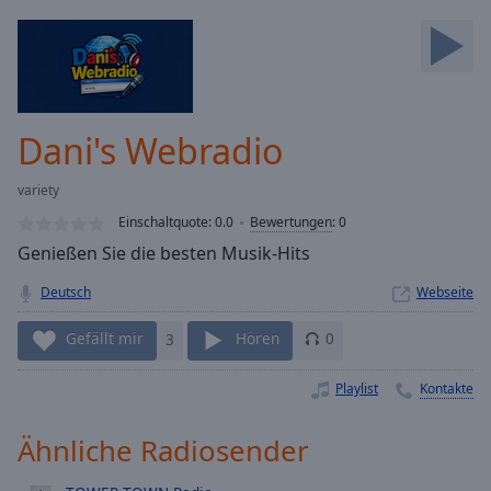
Backward
Skip
Forward
Mute
Current
Time
0:00
Dani's Webradio
/
Duration
-:-
variety
Loaded
:
0.00%
Einschaltquote:
0.0
Bewertungen
:
0
Stream
Genießen Sie die besten Musik-Hits
Type
LIVE
Deutsch
Webseite
Seek to
live,
currently
Gefällt mir
3
Hören
0
behind
live
LIVE
Remaining
Playlist
Kontakte
Time
-
-:-
Ähnliche Radiosender
1x