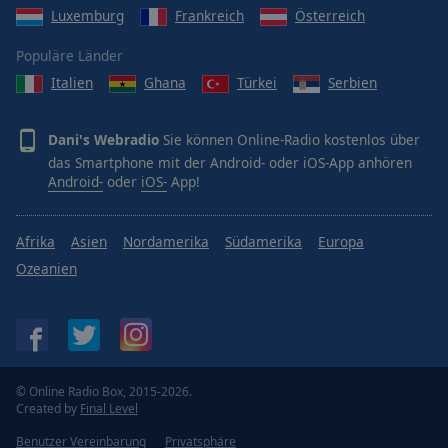
Luxemburg
Frankreich
Österreich
Populäre Länder
Italien
Ghana
Türkei
Serbien
Dani's Webradio
Sie können Online-Radio kostenlos über
das Smartphone mit der Android- oder iOS-App anhören
Android-
oder
iOS-
App!
Afrika
Asien
Nordamerika
Südamerika
Europa
Ozeanien
© Online Radio Box, 2015-2026.
Created by
Final Level
Benutzer Vereinbarung
Privatsphäre