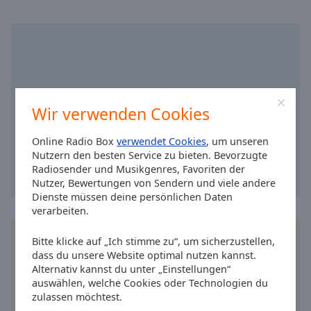
Caption
Area
Background
Color
Opacity
Wir verwenden Cookies
Font
Online Radio Box
verwendet Cookies
, um unseren
Size
Nutzern den besten Service zu bieten. Bevorzugte
Radiosender und Musikgenres, Favoriten der
Nutzer, Bewertungen von Sendern und viele andere
Text
Dienste müssen deine persönlichen Daten
Edge
verarbeiten.
Style
Installieren Sie gratis
Gratisapp
auf Ihrem
Bitte klicke auf „Ich stimme zu“, um sicherzustellen,
Smartphone die Online Radio Box-App und hören
Font
dass du unsere Website optimal nutzen kannst.
Sie Ihr Lieblingsradio online an, wo Sie immer
Alternativ kannst du unter „Einstellungen“
Family
wollen.
auswählen, welche Cookies oder Technologien du
zulassen möchtest.