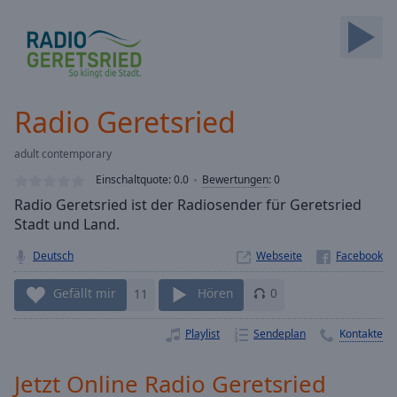
Backward
Skip
Forward
Mute
Current
Time
0:00
Radio Geretsried
/
Duration
-:-
adult contemporary
Loaded
:
0.00%
Einschaltquote:
0.0
Bewertungen
:
0
Stream
Radio Geretsried ist der Radiosender für Geretsried
Type
LIVE
Stadt und Land.
Seek to
live,
Deutsch
Webseite
currently
behind
Gefällt mir
11
Hören
0
live
LIVE
Remaining
Time
-
Playlist
Sendeplan
Kontakte
-:-
Jetzt Online Radio Geretsried
1x