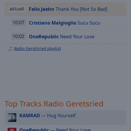
Playback
aktuell
Felix Jaehn
Thank You [Not So Bad]
Rate
Chapters
10:07
Cristiano Malgioglio
Sucu Sucu
Chapters
10:02
OneRepublic
Need Your Love
Descriptions
Radio Geretsried playlist
descriptions
off
,
selected
Subtitles
subtitles
settings
,
Top Tracks Radio Geretsried
opens
subtitles
settings
KAMRAD
— Hug Yourself
dialog
subtitles
OneRepublic
— Need Your Love