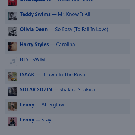
off
,
selected
Teddy Swims
— Mr. Know It All
Audio
Track
Olivia Dean
— So Easy (To Fall In Love)
Picture-
in-
Harry Styles
— Carolina
Picture
Fullscreen
BTS - SWIM
This
is
a
ISAAK
— Drown In The Rush
modal
window.
SOLAR SOZIN
— Shakira Shakira
Beginning
Leony
— Afterglow
of
dialog
Leony
— Stay
window.
Escape
will