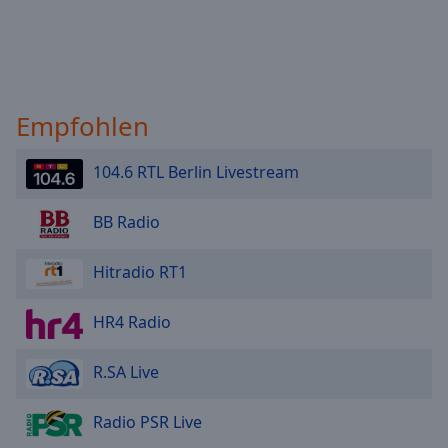
Empfohlen
104.6 RTL Berlin Livestream
BB Radio
Hitradio RT1
HR4 Radio
R.SA Live
Radio PSR Live