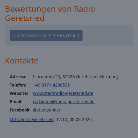
cancel
Bewertungen von Radio
and
Geretsried
close
the
window.
Text
Color
Kontakte
Opacity
Adresse:
Isardamm 20, 82538 Geretsried, Germany
Telefon:
+49 8171 4288535
Text
Website:
www.stadtradio-geretsried.de
Background
Email:
redaktion@radio-geretsried.de
Color
Facebook:
@stadtsender
Ortszeit in Geretsried
:
12:12
,
08.09.2026
Opacity