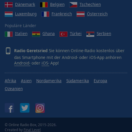
Dänemark
Belgien
Tschechien
Luxemburg
Frankreich
Österreich
Populäre Länder
Italien
Ghana
Türkei
Serbien
Radio Geretsried
Sie können Online-Radio kostenlos über
das Smartphone mit der Android- oder iOS-App anhören
Android-
oder
iOS-
App!
Afrika
Asien
Nordamerika
Südamerika
Europa
Ozeanien
© Online Radio Box, 2015-2026.
Created by
Final Level