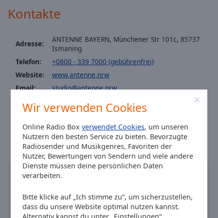
Caption
Kontakte
Area
Background
Color
ANTENNE BAYERN, Münchener Str 101c, 85737
Adresse:
Ismaning
Telefon:
+0800 - 339 7000 (gebührenfrei)
Opacity
Website:
www.antenne.nrw
Email:
studio@antenne.nrw
Font
Size
Facebook:
@antennenrw
Wir verwenden Cookies
Ortszeit in Bayern
:
05:09
,
08.08.2026
Online Radio Box
verwendet Cookies
, um unseren
Text
Nutzern den besten Service zu bieten. Bevorzugte
Edge
Radiosender und Musikgenres, Favoriten der
Style
Nutzer, Bewertungen von Sendern und viele andere
Dienste müssen deine persönlichen Daten
verarbeiten.
Font
Family
Bitte klicke auf „Ich stimme zu“, um sicherzustellen,
dass du unsere Website optimal nutzen kannst.
Alternativ kannst du unter „Einstellungen“