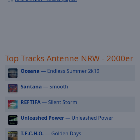
Antenne NRW 80er Disco Hits
off
,
selected
Antenne NRW 90er Rock
Antenne NRW 90er Party
Audio
Track
Antenne NRW 90er Eurodance
Picture-
Antenne NRW Bella Italia
in-
Picture
Top Tracks Antenne NRW - 2000er
Fullscreen
This
is
Oceana
— Endless Summer 2k19
a
modal
Santana
— Smooth
window.
REFTIFA
— Silent Storm
Beginning
of
Unleashed Power
— Unleashed Power
dialog
window.
Escape
T.E.C.H.O.
— Golden Days
will