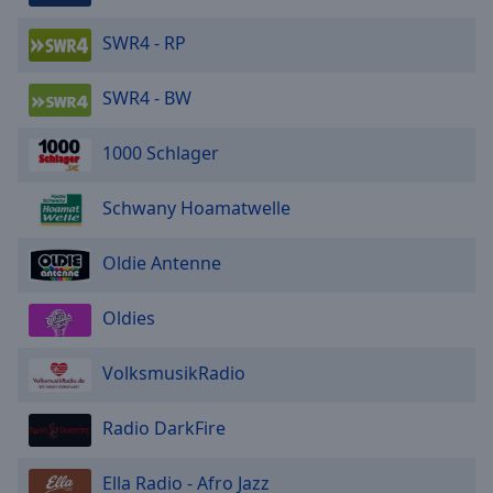
SWR4 - RP
SWR4 - BW
1000 Schlager
Schwany Hoamatwelle
Oldie Antenne
Oldies
VolksmusikRadio
Radio DarkFire
Ella Radio - Afro Jazz