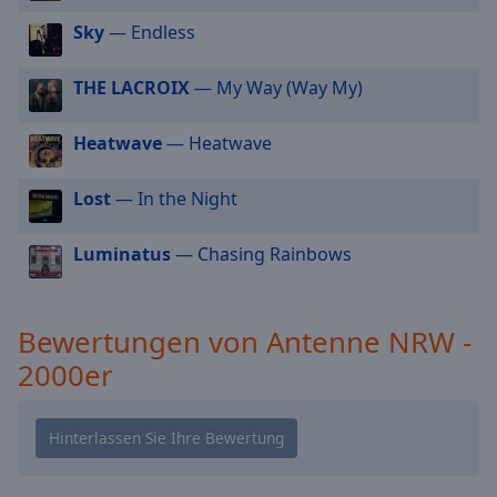
cancel
Sky
— Endless
and
close
THE LACROIX
— My Way (Way My)
the
window.
Heatwave
— Heatwave
Text
Color
Lost
— In the Night
Luminatus
— Chasing Rainbows
Opacity
Text
Bewertungen von Antenne NRW -
Background
2000er
Color
Opacity