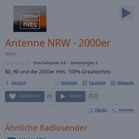
Backward
Skip
Forward
Mute
Current
Time
0:00
Antenne NRW - 2000er
/
Duration
-:-
2000's
Loaded
:
0.00%
Einschaltquote:
0.0
Bewertungen
:
0
Stream
80, 90 und die 2000er Hits. 100% Greatesthits
Type
LIVE
Deutsch
Webseite
Seek to
live,
currently
Gefällt mir
23
Hören
0
behind
live
LIVE
Remaining
Playlist
Kontakte
Time
-
-:-
Ähnliche Radiosender
1x