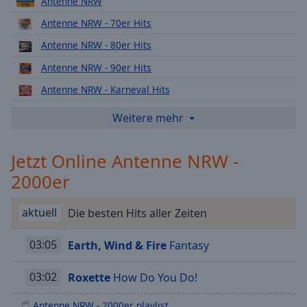
Antenne NRW
Playback
Antenne NRW - 70er Hits
Rate
Antenne NRW - 80er Hits
Chapters
Antenne NRW - 90er Hits
Chapters
Antenne NRW - Karneval Hits
Descriptions
Antenne NRW - Weihnachts Hits
Weitere mehr
descriptions
Antenne NRW Ü30 Party
off
,
Jetzt Online Antenne NRW -
selected
Antenne NRW NDW
2000er
Antenne NRW Fetenhits
Subtitles
Antenne NRW Disco Fever
subtitles
aktuell
Die besten Hits aller Zeiten
Antenne NRW Rock Classics
settings
,
opens
03:05
Earth, Wind & Fire
Fantasy
Antenne NRW 70er Rock
subtitles
Antenne NRW 80er Rock
settings
03:02
Roxette
How Do You Do!
dialog
Antenne NRW 80er Party
subtitles
Antenne NRW - 2000er playlist