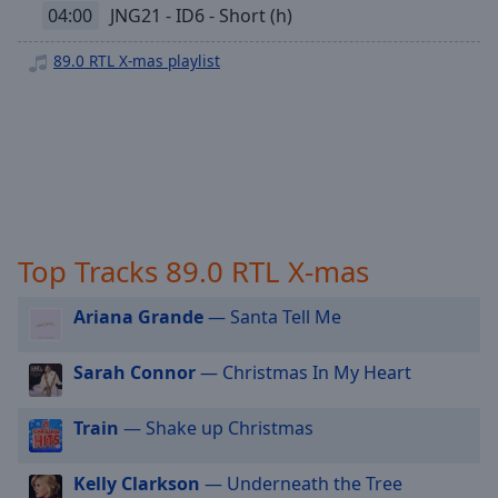
off
,
89.0 RTL 2010er
04:00
JNG21 - ID6 - Short (h)
selected
89.0 RTL Houseputz
89.0 RTL X-mas playlist
Audio
89.0 RTL Workout
Track
89.0 RTL Chill-Zone
Picture-
89.0 RTL Dance Hits
in-
Picture
89.0 RTL Deutsch Rap
Fullscreen
This
89.0 RTL MAXX
is
Top Tracks 89.0 RTL X-mas
a
modal
Ariana Grande
— Santa Tell Me
window.
Sarah Connor
— Christmas In My Heart
Beginning
of
dialog
Train
— Shake up Christmas
window.
Escape
Kelly Clarkson
— Underneath the Tree
will