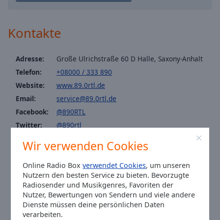
Caption
Area
Background
Kontakte
Color
Adresse:
Große Ulrichstraße 60 D Halle, Saxony-Anhalt
Opacity
Telefon:
+08000 / 333 890
Website:
www.89.0rtl.de
Font
Email:
service@89.0rtl.de
Size
Facebook:
@890RTL
Twitter:
@890rtl
Text
Instagram:
@890rtl
Edge
Wir verwenden Cookies
Tiktok:
@890rtl
Style
Youtube:
@featured
Online Radio Box
verwendet Cookies
, um unseren
Nutzern den besten Service zu bieten. Bevorzugte
Ortszeit in Halle
:
06:07
,
08.07.2026
Font
Radiosender und Musikgenres, Favoriten der
Family
Nutzer, Bewertungen von Sendern und viele andere
Dienste müssen deine persönlichen Daten
verarbeiten.