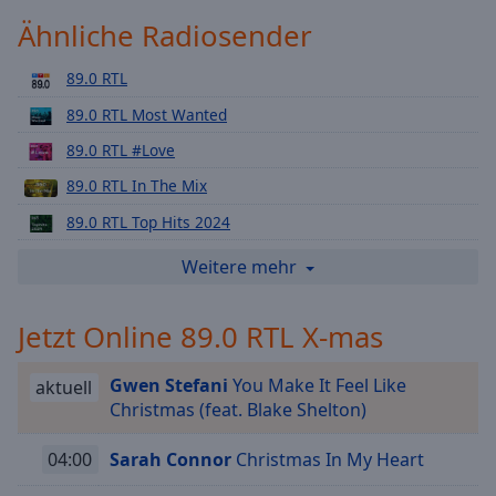
Playback
Ähnliche Radiosender
Rate
89.0 RTL
Chapters
89.0 RTL Most Wanted
Chapters
89.0 RTL #Love
Descriptions
89.0 RTL In The Mix
descriptions
89.0 RTL Top Hits 2024
off
,
selected
89.0 RTL Partytrash
Weitere mehr
89.0 RTL Summer Hits
Subtitles
Jetzt Online 89.0 RTL X-mas
89.0 RTL Remmi Demmi
subtitles
settings
,
89.0 RTL Abriss
Gwen Stefani
You Make It Feel Like
opens
aktuell
89.0 RTL Flashback
Christmas (feat. Blake Shelton)
subtitles
settings
89.0 RTL 90er
04:00
Sarah Connor
Christmas In My Heart
dialog
89.0 RTL 2000er
subtitles