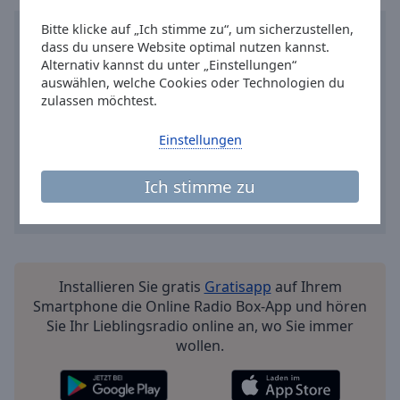
Reset
Done
Bitte klicke auf „Ich stimme zu“, um sicherzustellen,
Close
dass du unsere Website optimal nutzen kannst.
Modal
Alternativ kannst du unter „Einstellungen“
Dialog
auswählen, welche Cookies oder Technologien du
End
zulassen möchtest.
of
dialog
Einstellungen
window.
Ich stimme zu
Installieren Sie gratis
Gratisapp
auf Ihrem
Smartphone die Online Radio Box-App und hören
Sie Ihr Lieblingsradio online an, wo Sie immer
wollen.