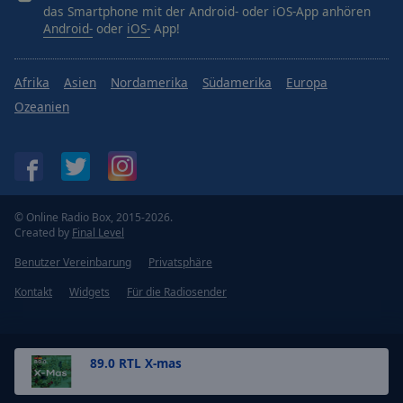
das Smartphone mit der Android- oder iOS-App anhören
Android-
oder
iOS-
App!
Afrika
Asien
Nordamerika
Südamerika
Europa
Ozeanien
© Online Radio Box, 2015-2026.
Created by
Final Level
Benutzer Vereinbarung
Privatsphäre
Kontakt
Widgets
Für die Radiosender
89.0 RTL X-mas