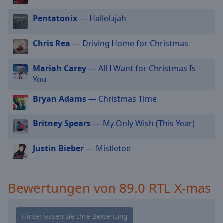
cancel
Pentatonix
— Hallelujah
and
close
the
Chris Rea
— Driving Home for Christmas
window.
Mariah Carey
— All I Want for Christmas Is
Text
You
Color
Bryan Adams
— Christmas Time
Opacity
Britney Spears
— My Only Wish (This Year)
Text
Justin Bieber
— Mistletoe
Background
Color
Bewertungen von 89.0 RTL X-mas
Opacity