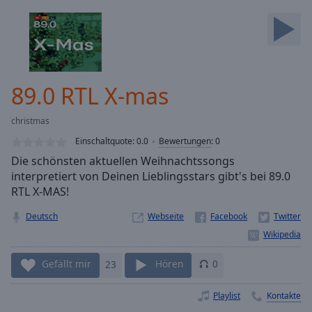
Backward
Skip
Forward
Mute
Current
Time
0:00
89.0 RTL X-mas
/
Duration
-:-
christmas
Loaded
:
0.00%
Einschaltquote:
0.0
Bewertungen
:
0
Stream
Die schönsten aktuellen Weihnachtssongs
Type
LIVE
interpretiert von Deinen Lieblingsstars gibt's bei 89.0
Seek to
RTL X-MAS!
live,
currently
Deutsch
Webseite
behind
live
LIVE
Remaining
Time
-
Gefällt mir
23
Hören
0
-:-
Playlist
Kontakte
1x