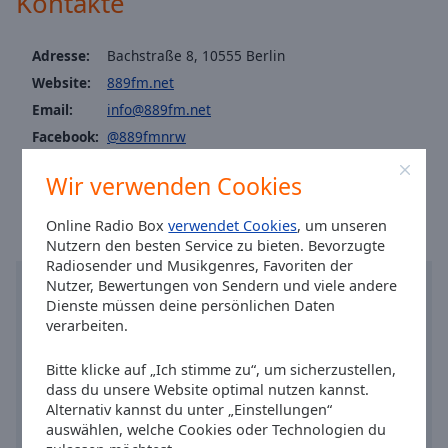
Kontakte
Caption
Area
Background
Adresse:
Bachstraße 8, 10555 Berlin
Color
Website:
889fm.net
Email:
info@889fm.net
Opacity
Facebook:
@889fmnrw
Ortszeit in Berlin
:
10:54
,
08.08.2026
Wir verwenden Cookies
Font
Size
Online Radio Box
verwendet Cookies
, um unseren
Nutzern den besten Service zu bieten. Bevorzugte
Text
Radiosender und Musikgenres, Favoriten der
Nutzer, Bewertungen von Sendern und viele andere
Edge
Dienste müssen deine persönlichen Daten
Style
verarbeiten.
Font
Bitte klicke auf „Ich stimme zu“, um sicherzustellen,
Family
dass du unsere Website optimal nutzen kannst.
Alternativ kannst du unter „Einstellungen“
auswählen, welche Cookies oder Technologien du