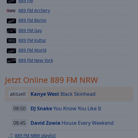
889 FM
Playback
889 FM Archery
Rate
889 FM Berlin
Chapters
889 FM Gay
Chapters
889 FM Kultur
Descriptions
889 FM World
descriptions
889 FM New York
off
,
selected
Jetzt Online 889 FM NRW
Subtitles
aktuell
Kanye West
Black Skinhead
subtitles
settings
,
opens
08:50
DJ Snake
You Know You Like It
subtitles
settings
08:45
David Zowie
House Every Weekend
dialog
subtitles
889 FM NRW playlist