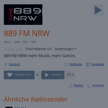
Backward
Skip
Forward
Mute
Current
Time
0:00
889 FM NRW
/
Duration
-:-
disco
pop
80s
hits
Loaded
:
0.00%
Einschaltquote:
0.0
Bewertungen
:
0
Stream
889 FM NRW mehr Musik, mehr Gefühl.
Type
LIVE
Deutsch
Webseite
Seek to
live,
currently
Gefällt mir
4
Hören
0
behind
live
LIVE
Remaining
Playlist
Kontakte
Time
-
-:-
Ähnliche Radiosender
1x