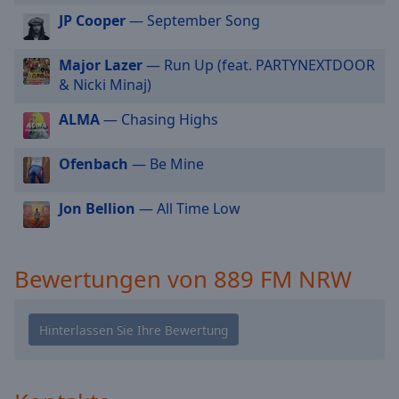
cancel
JP Cooper
— September Song
and
close
Major Lazer
— Run Up (feat. PARTYNEXTDOOR
the
& Nicki Minaj)
window.
ALMA
— Chasing Highs
Text
Color
Ofenbach
— Be Mine
Opacity
Jon Bellion
— All Time Low
Text
Bewertungen von 889 FM NRW
Background
Color
Opacity