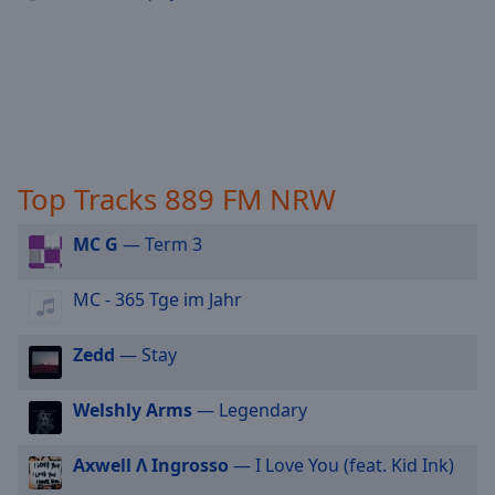
off
,
selected
Audio
Track
Picture-
in-
Picture
Top Tracks 889 FM NRW
Fullscreen
This
MC G
— Term 3
is
a
modal
MC - 365 Tge im Jahr
window.
Zedd
— Stay
Beginning
of
Welshly Arms
— Legendary
dialog
window.
Axwell Λ Ingrosso
— I Love You (feat. Kid Ink)
Escape
will