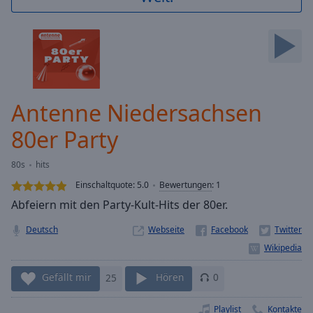
Backward
Skip
Forward
Mute
Current
Time
0:00
/
Antenne Niedersachsen
Duration
-:-
Loaded
:
80er Party
0.00%
Stream
80s
hits
Type
LIVE
Einschaltquote:
5.0
Bewertungen
:
1
Seek to
live,
Abfeiern mit den Party-Kult-Hits der 80er.
currently
behind
Deutsch
Webseite
live
LIVE
Remaining
Time
-
-:-
Gefällt mir
25
Hören
0
1x
Playlist
Kontakte