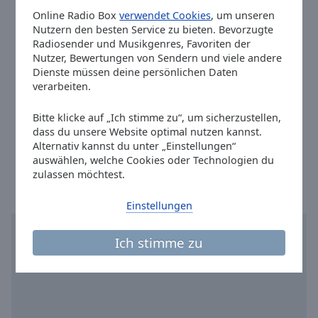
Reset
Online Radio Box
verwendet Cookies
, um unseren
Twitter:
@AntenneNds
Done
Nutzern den besten Service zu bieten. Bevorzugte
Close
Instagram:
@antenneniedersachsen
Radiosender und Musikgenres, Favoriten der
Modal
Youtube:
@featured
Dialog
Nutzer, Bewertungen von Sendern und viele andere
End
Dienste müssen deine persönlichen Daten
Email: info@antenne.com
of
verarbeiten.
Telephone: 0511-9118-0
dialog
Pinterest
window.
Bitte klicke auf „Ich stimme zu“, um sicherzustellen,
https://de.pinterest.com/antennends/
dass du unsere Website optimal nutzen kannst.
Alternativ kannst du unter „Einstellungen“
Ortszeit in Nienhagen
:
00:17
,
08.08.2026
auswählen, welche Cookies oder Technologien du
zulassen möchtest.
Einstellungen
Ich stimme zu