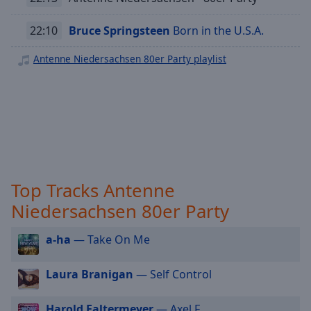
off
,
Antenne Niedersachsen Greatest Hits
selected
22:10
Bruce Springsteen
Born in the U.S.A.
Antenne Niedersachsen Nur die Musik
Audio
Antenne Niedersachsen 80er Party playlist
Track
Antenne Niedersachsen Schützenfest Hits
Picture-
in-
Picture
Fullscreen
This
is
a
Top Tracks Antenne
modal
window.
Niedersachsen 80er Party
Beginning
a-ha
— Take On Me
of
dialog
Laura Branigan
— Self Control
window.
Escape
Harold Faltermeyer
— Axel F
will