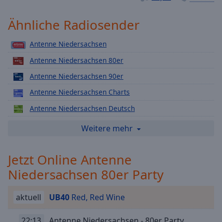
Playback
Rate
Ähnliche Radiosender
Chapters
Antenne Niedersachsen
Chapters
Antenne Niedersachsen 80er
Descriptions
Antenne Niedersachsen 90er
descriptions
Antenne Niedersachsen Charts
off
,
Antenne Niedersachsen Deutsch
selected
Antenne Niedersachsen X-Mas
Weitere mehr
Subtitles
Antenne Niedersachsen Oldies
subtitles
Jetzt Online Antenne
Antenne Niedersachsen Relax
settings
,
Niedersachsen 80er Party
Antenne Niedersachsen Rock
opens
subtitles
Antenne Niedersachsen Schlager
settings
aktuell
UB40
Red, Red Wine
Antenne Niedersachsen - First Skippable Antenne Radiostream
dialog
subtitles
22:13
Antenne Niedersachsen - 80er Party
Antenne Niedersachsen 70er