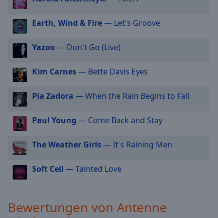
cancel
and
Earth, Wind & Fire
— Let's Groove
close
the
Yazoo
— Don't Go (Live)
window.
Kim Carnes
— Bette Davis Eyes
Text
Color
Pia Zadora
— When the Rain Begins to Fall
Opacity
Paul Young
— Come Back and Stay
Text
The Weather Girls
— It's Raining Men
Background
Color
Soft Cell
— Tainted Love
Opacity
Bewertungen von Antenne