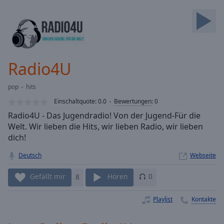
Backward
Skip
Forward
Mute
Current
Time
0:00
Radio4U
/
Duration
-:-
pop
hits
Loaded
:
0.00%
Einschaltquote:
0.0
Bewertungen
:
0
Stream
Radio4U - Das Jugendradio! Von der Jugend-Für die
Type
LIVE
Welt. Wir lieben die Hits, wir lieben Radio, wir lieben
Seek to
dich!
live,
currently
Deutsch
Webseite
behind
live
LIVE
Remaining
Gefällt mir
8
Hören
0
Time
-
-:-
Playlist
Kontakte
1x