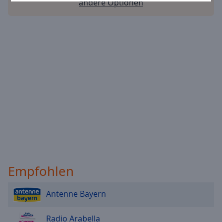
andere Optionen
Reset
Done
Close
Modal
Dialog
End
of
dialog
window.
Empfohlen
Antenne Bayern
Radio Arabella