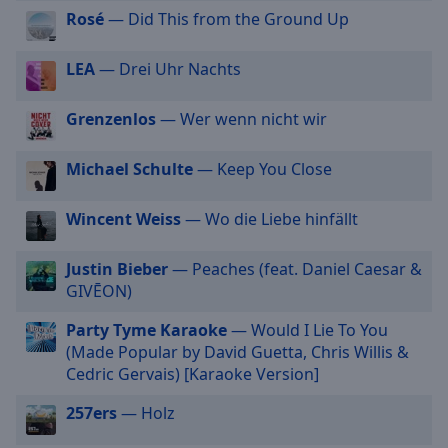
off
,
Rosé
— Did This from the Ground Up
selected
LEA
— Drei Uhr Nachts
Audio
Track
Grenzenlos
— Wer wenn nicht wir
Picture-
in-
Picture
Michael Schulte
— Keep You Close
Fullscreen
This
Wincent Weiss
— Wo die Liebe hinfällt
is
a
modal
Justin Bieber
— Peaches (feat. Daniel Caesar &
window.
GIVĒON)
Party Tyme Karaoke
— Would I Lie To You
Beginning
(Made Popular by David Guetta, Chris Willis &
of
Cedric Gervais) [Karaoke Version]
dialog
window.
257ers
— Holz
Escape
will