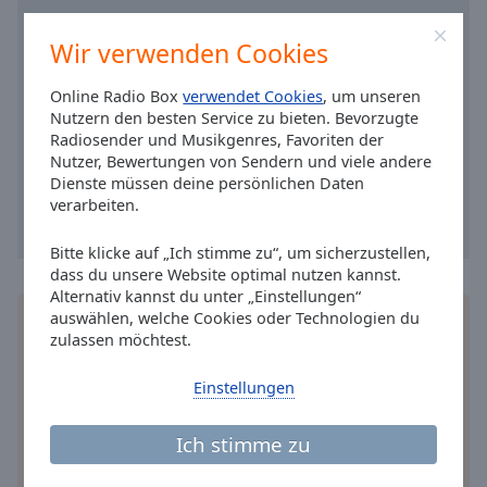
Caption
Area
Wir verwenden Cookies
Background
Color
Online Radio Box
verwendet Cookies
, um unseren
Nutzern den besten Service zu bieten. Bevorzugte
Opacity
Radiosender und Musikgenres, Favoriten der
Nutzer, Bewertungen von Sendern und viele andere
Dienste müssen deine persönlichen Daten
Font
verarbeiten.
Size
Bitte klicke auf „Ich stimme zu“, um sicherzustellen,
dass du unsere Website optimal nutzen kannst.
Text
Alternativ kannst du unter „Einstellungen“
Edge
auswählen, welche Cookies oder Technologien du
Installieren Sie gratis
Gratisapp
auf Ihrem
Style
zulassen möchtest.
Smartphone die Online Radio Box-App und hören
Sie Ihr Lieblingsradio online an, wo Sie immer
Einstellungen
wollen.
Font
Family
Ich stimme zu