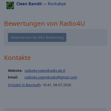
Clean Bandit
— Rockabye
cancel
and
close
the
Bewertungen von Radio4U
window.
Text
Color
Kontakte
Opacity
Website:
radio4u-jugendradio.de.tl
Text
Email:
radio4u.jugendradio@gmail.com
Background
Color
Ortszeit in Bayreuth
:
16:41
,
08.07.2026
Opacity