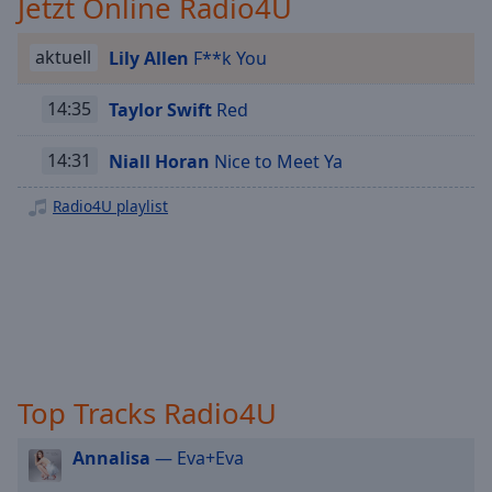
Jetzt Online Radio4U
Playback
Rate
aktuell
Lily Allen
F**k You
Chapters
14:35
Taylor Swift
Red
Chapters
14:31
Niall Horan
Nice to Meet Ya
Descriptions
descriptions
Radio4U playlist
off
,
selected
Subtitles
subtitles
settings
,
opens
Top Tracks Radio4U
subtitles
settings
dialog
Annalisa
— Eva+Eva
subtitles