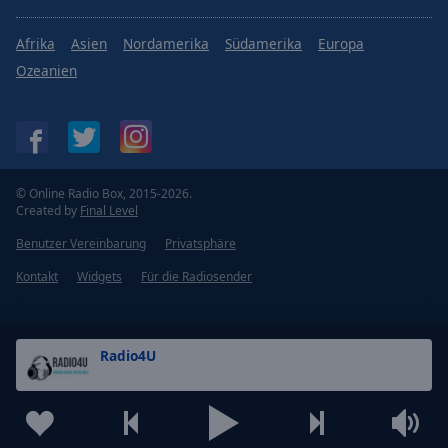
Afrika
Asien
Nordamerika
Südamerika
Europa
Ozeanien
© Online Radio Box, 2015-2026.
Created by
Final Level
Benutzer Vereinbarung
Privatsphäre
Kontakt
Widgets
Für die Radiosender
Radio4U