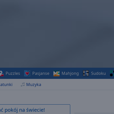
Puzzles
Pasjanse
Mahjong
Sudoku
atunki
Muzyka
 pokój na świecie!