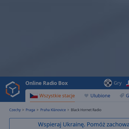
Video
Player
is
loading.
Play
Video
Online Radio Box
Gry
Play
Skip
Wszystkie stacje
Ulubione
G
Backward
Skip
Forward
Czechy
Praga
Praha Klánovice
Black Hornet Radio
Mute
Current
Wspieraj Ukrainę. Pomóż zachować
Time
0:00