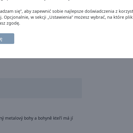
Zgadzam się”, aby zapewnić sobie najlepsze doświadczenia z korzyst
j. Opcjonalnie, w sekcji „Ustawienia” możesz wybrać, na które plik
asz zgodę.
ę
vný metalový bohy a bohyně kteří má jí