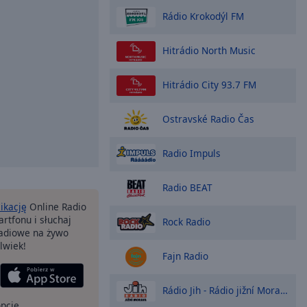
Rádio Krokodýl FM
Hitrádio North Music
Hitrádio City 93.7 FM
Ostravské Radio Čas
Radio Impuls
Radio BEAT
likację
Online Radio
rtfonu i słuchaj
Rock Radio
 radiowe na żywo
lwiek!
Fajn Radio
Rádio Jih - Rádio jižní Moravy
opcje