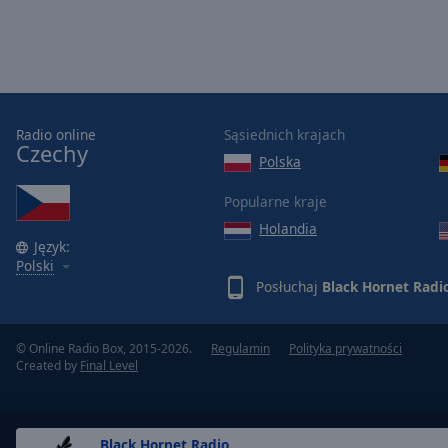
Opacity
Font
Size
Radio online
Sąsiednich krajach
Czechy
Text
Polska
Edge
Popularne kraje
Style
Holandia
Język:
Font
Polski
Family
Posłuchaj
Black Hornet Radi
Reset
© Online Radio Box, 2015-2026.
Regulamin
Polityka prywatności
Created by
Final Level
Done
Close
Modal
Dialog
End
Black Hornet Radio