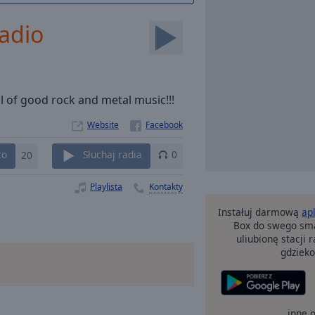
adio
l of good rock and metal music!!!
Website
to
20
Słuchaj radia
0
Playlista
Kontakty
Instałuj darmową
ap
Box do swego sma
uliubionę stacji
gdzieko
inne 