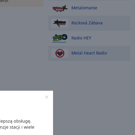
Metalomanie
Rocková Zábava
Radio HEY
Metal Heart Radio
lepszą obsługę.
je stacji i wiele