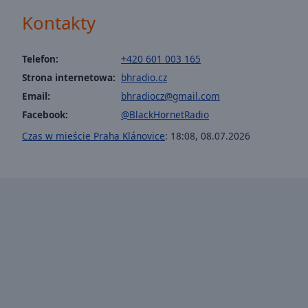
window.
Kontakty
Text
Color
Telefon:
+420 601 003 165
Strona internetowa:
bhradio.cz
Opacity
Email:
bhradiocz@gmail.com
Facebook:
@BlackHornetRadio
Text
Czas w mieście Praha Klánovice
:
18:08
,
08.07.2026
Background
Color
Opacity
Caption
Area
Background
Color