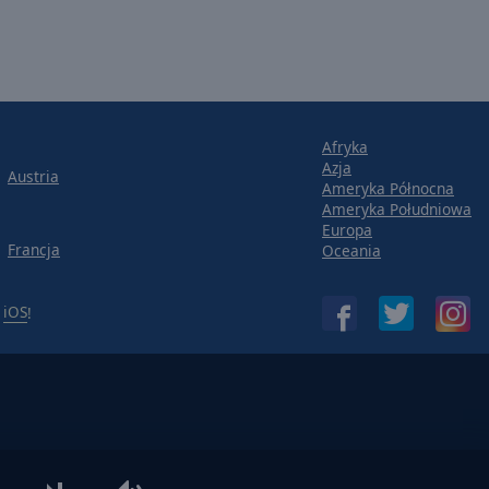
Afryka
Azja
Austria
Ameryka Północna
Ameryka Południowa
Europa
Francja
Oceania
b
iOS
!