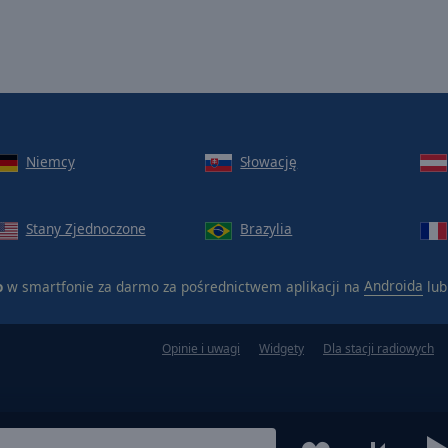
Niemcy
Słowację
Stany Zjednoczone
Brazylia
o
w smartfonie za darmo za pośrednictwem aplikacji na
Androida
lu
Opinie i uwagi
Widgety
Dla stacji radiowych