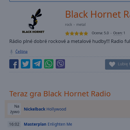
/
Duration
-:-
Black Hornet R
Loaded
:
0.00%
rock
metal
0:00
Ocena:
5.0
Ocen
:
1
Stream
Type
Rádio plné dobré rockové a metalové hudby!!! Radio ful
LIVE
Seek to
Čeština
live,
currently
behind
Lubię 
live
LIVE
Remaining
Time
-
-:-
Teraz gra Black Hornet Radio
1x
Playback
Na
Nickelback
Hollywood
Rate
żywo
Chapters
Masterplan
Enlighten Me
16:02