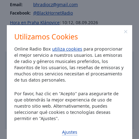
Area
Email:
bhradiocz@gmail.com
Background
Facebook:
@BlackHornetRadio
Color
Hora en Praha Klánovice
:
10:12
,
08.09.2026
Opacity
Utilizamos Cookies
Online Radio Box
utiliza cookies
para proporcionar
Font
el mejor servicio a nuestros usuarios. Las emisoras
Size
de radio y géneros musicales preferidos, los
Favoritos de los usuarios, las reseñas de emisoras y
muchos otros servicios necesitan el procesamiento
Text
de tus datos personales.
Edge
Style
Por favor, haz clic en "Acepto" para asegurarte de
que obtendrás la mejor experiencia de uso de
nuestro sitio web. Alternativamente, puedes
Font
seleccionar qué cookies o tecnologías deseas
Family
permitir en "Ajustes".
Ajustes
Reset