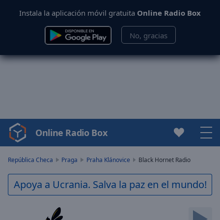
Instala la aplicación móvil gratuita
Online Radio Box
No, gracias
Online Radio Box
Video
Player
is
República Checa
Praga
Praha Klánovice
Black Hornet Radio
loading.
Play
Apoya a Ucrania. Salva la paz en el mundo!
Video
Play
Skip
Backward