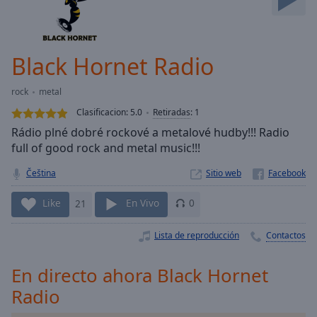
Skip
Forward
Mute
Current
Black Hornet Radio
Time
0:00
/
rock
metal
Duration
-:-
Clasificacion:
5.0
Retiradas
:
1
Loaded
:
Rádio plné dobré rockové a metalové hudby!!! Radio
0.00%
full of good rock and metal music!!!
Stream
Type
LIVE
Čeština
Sitio web
Seek to
live,
Like
21
En Vivo
0
currently
behind
live
LIVE
Lista de reproducción
Contactos
Remaining
Time
-
-:-
En directo ahora Black Hornet
Radio
1x