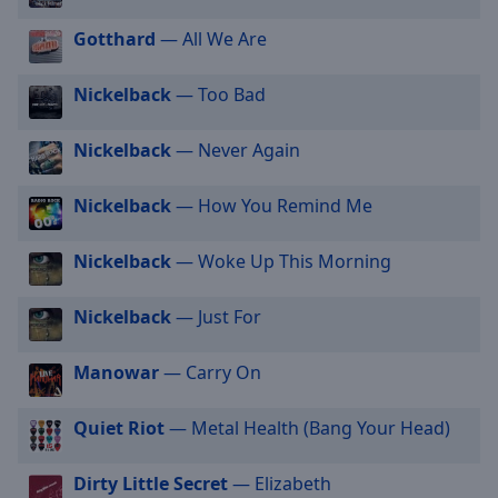
selected
Gotthard
— All We Are
Audio
Track
Nickelback
— Too Bad
Picture-
in-
Nickelback
— Never Again
Picture
Fullscreen
Nickelback
— How You Remind Me
This
is
a
Nickelback
— Woke Up This Morning
modal
window.
Nickelback
— Just For
Beginning
Manowar
— Carry On
of
dialog
Quiet Riot
— Metal Health (Bang Your Head)
window.
Escape
will
Dirty Little Secret
— Elizabeth