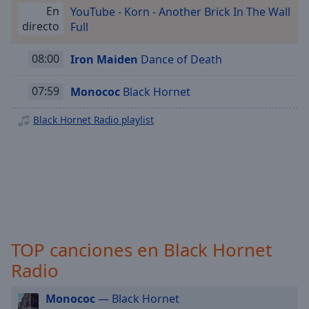
Playback
En
YouTube - Korn - Another Brick In The Wall
Rate
directo
Full
Chapters
08:00
Iron Maiden
Dance of Death
Chapters
07:59
Monococ
Black Hornet
Descriptions
descriptions
Black Hornet Radio playlist
off
,
selected
Subtitles
subtitles
settings
,
opens
TOP canciones en Black Hornet
subtitles
settings
Radio
dialog
subtitles
Monococ
— Black Hornet
off
,