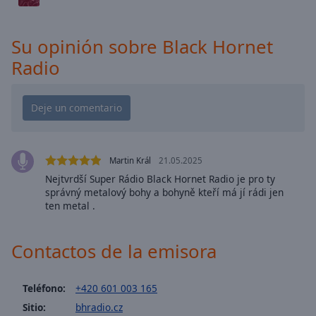
cancel
and
close
Su opinión sobre Black Hornet
the
Radio
window.
Text
Color
Opacity
Martin Král
21.05.2025
Nejtvrdší Super Rádio Black Hornet Radio je pro ty
správný metalový bohy a bohyně kteří má jí rádi jen
Text
ten metal .
Background
Color
Contactos de la emisora
Opacity
Teléfono:
+420 601 003 165
Caption
Sitio:
bhradio.cz