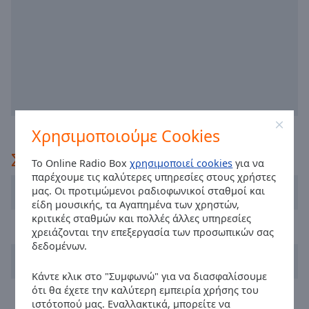
off
,
selected
Audio
Track
Picture-
in-
Picture
Fullscreen
Χρησιμοποιούμε Cookies
This
is
Συνιστάται
Το Online Radio Box
χρησιμοποιεί cookies
για να
a
παρέχουμε τις καλύτερες υπηρεσίες στους χρήστες
modal
Kanali 6
μας. Οι προτιμώμενοι ραδιοφωνικοί σταθμοί και
window.
είδη μουσικής, τα Αγαπημένα των χρηστών,
κριτικές σταθμών και πολλές άλλες υπηρεσίες
Radio Proto
Beginning
χρειάζονται την επεξεργασία των προσωπικών σας
of
δεδομένων.
Radio Sfera
dialog
window.
Κάντε κλικ στο "Συμφωνώ" για να διασφαλίσουμε
ότι θα έχετε την καλύτερη εμπειρία χρήσης του
Escape
Astra FM
ιστότοπού μας. Εναλλακτικά, μπορείτε να
will