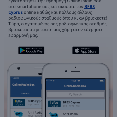
Εγκαταστήστε την εφαρμογή Online Radio Box
Backward
στο smartphone σας και ακούστε τον
BFBS
Skip
Cyprus
online καθώς και πολλούς άλλους
Forward
ραδιοφωνικούς σταθμούς όπου κι αν βρίσκεστε!
Mute
Τώρα, ο αγαπημένος σας ραδιοφωνικός σταθμός
Current
βρίσκεται στην τσέπη σας χάρη στην εύχρηστη
Time
0:00
εφαρμογή μας.
/
Duration
-:-
Loaded
:
0.00%
Stream
Type
LIVE
Seek to
live,
currently
behind
live
LIVE
Remaining
ΚΎΠΡΟΣ
ΑΓΑΠΗΜΈΝΑ
Time
-
BFBS Cyprus
BFBS Cyprus
-:-
pop
news
hits
pop
news
hits
Ant1 Radio
Ant1 Radio
1x
news
culture