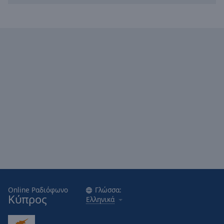
Caption
Area
Background
Color
Opacity
Font
Size
Text
Edge
Style
Font
Online Ραδιόφωνο
Γλώσσα:
Family
Κύπρος
Ελληνικά