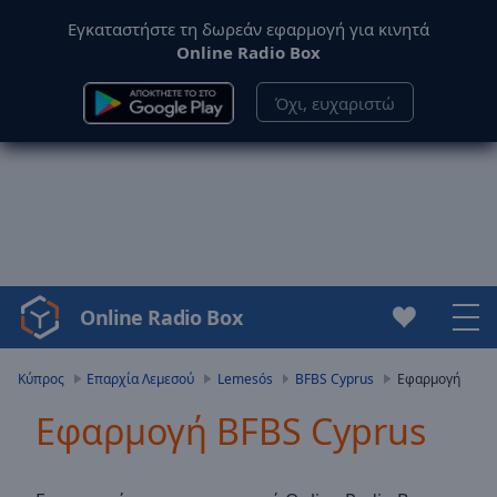
Εγκαταστήστε τη δωρεάν εφαρμογή για κινητά
Online Radio Box
Όχι, ευχαριστώ
Online Radio Box
Video
Player
is
Κύπρος
Επαρχία Λεμεσού
Lemesós
BFBS Cyprus
Εφαρμογή
loading.
Εφαρμογή BFBS Cyprus
Play
Video
Play
Skip