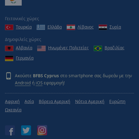
Reset
Done
Close
Γειτονικές χώρες
Modal
Dialog
Τουρκία
Ελλάδα
Λίβανος
Συρία
End
of
Δημοφιλείς χώρες
dialog
Αλβανία
Ηνωμένες Πολιτείες
Βραζιλίας
window.
Γερμανία
Ακούστε
BFBS Cyprus
στο smartphone σας δωρεάν με την
Android
ή
iOS
εφαρμογή!
Αφρική
Ασία
Βόρεια Αμερική
Νότια Αμερική
Ευρώπη
Ωκεανία