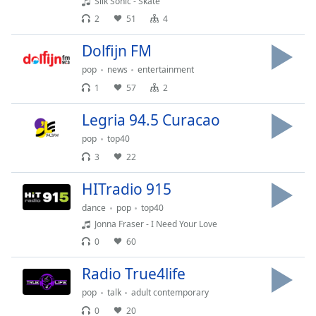
Silk Sonic - Skate
opens
2
51
4
subtitles
settings
Dolfijn FM
dialog
pop
news
entertainment
subtitles
off
,
1
57
2
selected
Legria 94.5 Curacao
Audio
pop
top40
Track
3
22
Picture-
in-
HITradio 915
Picture
dance
pop
top40
Fullscreen
This
Jonna Fraser - I Need Your Love
is
0
60
a
modal
Radio True4life
window.
pop
talk
adult contemporary
0
20