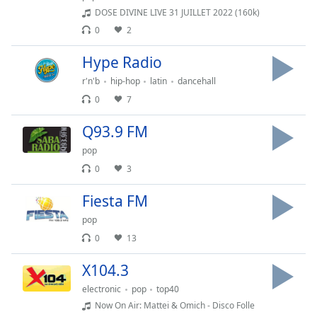
DOSE DIVINE LIVE 31 JUILLET 2022 (160k)
Font
0
2
Family
Hype Radio
r'n'b
hip-hop
latin
dancehall
Reset
Done
0
7
Close
Modal
Q93.9 FM
Dialog
End
pop
of
0
3
dialog
window.
Fiesta FM
pop
0
13
X104.3
electronic
pop
top40
Now On Air: Mattei & Omich - Disco Folle