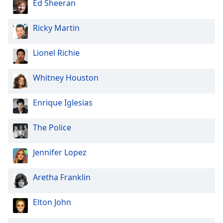
Ed Sheeran
Ricky Martin
Lionel Richie
Whitney Houston
Enrique Iglesias
The Police
Jennifer Lopez
Aretha Franklin
Elton John