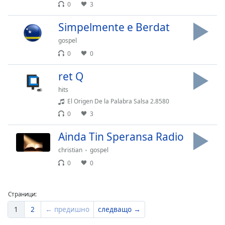
0
3
Simpelmente e Berdat
gospel
0
0
ret Q
hits
El Origen De la Palabra Salsa 2.8580
0
3
Ainda Tin Speransa Radio
christian
gospel
0
0
Страници:
1
2
← предишно
следващо →