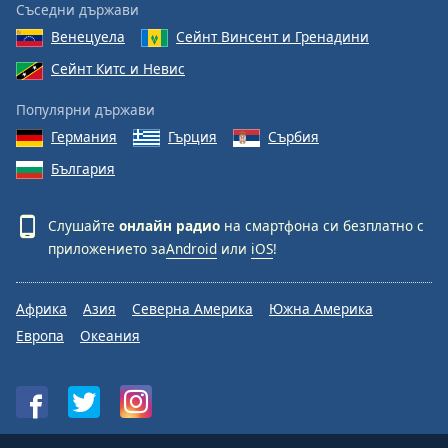
Съседни държави
Венецуела
Сейнт Винсент и Гренадини
Сейнт Китс и Невис
Популярни държави
Германия
Гърция
Сърбия
България
Слушайте
онлайн радио
на смартфона си безплатно с
приложението за
Android
или
iOS
!
Африка
Азия
Северна Америка
Южна Америка
Европа
Океания