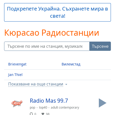
is
loading.
Подкрепете Украйна. Съхранете мира в
Play
света!
Video
Play
Skip
Кюрасао Радиостанции
Backward
Skip
Forward
Търсене
Mute
Current
Time
0:00
Brievengat
Вилемстад
/
Duration
-:-
Jan Thiel
Loaded
:
0.00%
Показване на още станции
Stream
Type
LIVE
Seek to
Radio Mas 99.7
live,
currently
pop
top40
adult contemporary
behind
0
98
live
LIVE