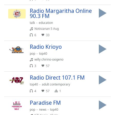
Remaining
Radio Margaritha Online
Time
-
90.3 FM
-:-
talk
education
1x
Notisianan 5 Aug
Playback
6
33
Rate
Radio Krioyo
Chapters
pop
top40
Chapters
willy chirino-oxigeno
3
57
Descriptions
descriptions
Radio Direct 107.1 FM
off
,
top40
adult contemporary
selected
4
57
1
Subtitles
Paradise FM
subtitles
pop
news
top40
settings
,