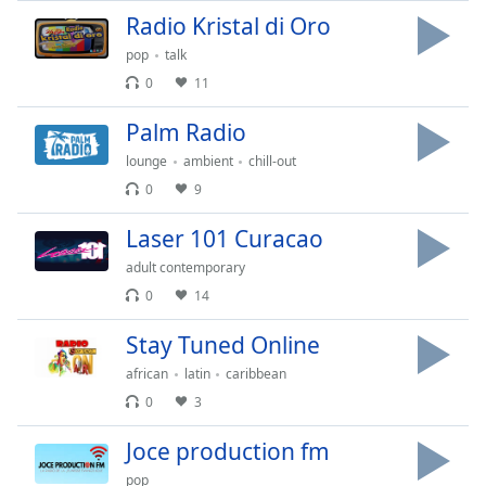
Color
Radio Kristal di Oro
pop
talk
Opacity
0
11
Caption
Palm Radio
Area
lounge
ambient
chill-out
Background
0
9
Color
Laser 101 Curacao
Opacity
adult contemporary
0
14
Font
Stay Tuned Online
Size
african
latin
caribbean
0
3
Text
Edge
Joce production fm
Style
pop