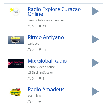
Beginning
of
Radio Explore Curacao
dialog
Online
window.
news
talk
entertainment
Escape
will
0
23
cancel
Ritmo Antiyano
and
close
caribbean
the
0
21
window.
Mix Global Radio
Text
house
deep house
Color
Dj LE. in Session
0
1
Opacity
Radio Amadeus
80s
hits
Text
Background
1
6