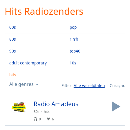
loading.
Hits Radiozenders
Play
Video
Play
00s
pop
Skip
Backward
Skip
80s
r'n'b
Forward
Mute
90s
top40
Current
Time
0:00
adult contemporary
10s
/
Duration
-:-
hits
Loaded
:
Alle genres
Filter:
Alle wereldtalen
Curaçao
0.00%
Stream
Type
LIVE
Radio Amadeus
Seek to
80s
hits
live,
currently
0
6
behind
live
LIVE