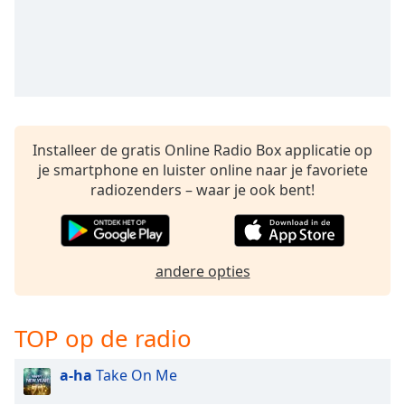
opens
subtitles
settings
dialog
subtitles
off
,
selected
Installeer de gratis Online Radio Box applicatie op
Audio
je smartphone en luister online naar je favoriete
Track
radiozenders – waar je ook bent!
Picture-
in-
Picture
Fullscreen
This
andere opties
is
a
modal
TOP op de radio
window.
a-ha
Take On Me
Beginning