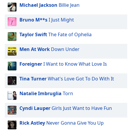
of
Michael Jackson
Billie Jean
dialog
window.
Bruno M**s
I Just Might
Escape
will
Taylor Swift
The Fate of Ophelia
cancel
and
close
Men At Work
Down Under
the
window.
Foreigner
I Want to Know What Love Is
Text
Tina Turner
What's Love Got To Do With It
Color
Natalie Imbruglia
Torn
Opacity
Cyndi Lauper
Girls Just Want to Have Fun
Text
Background
Rick Astley
Never Gonna Give You Up
Color