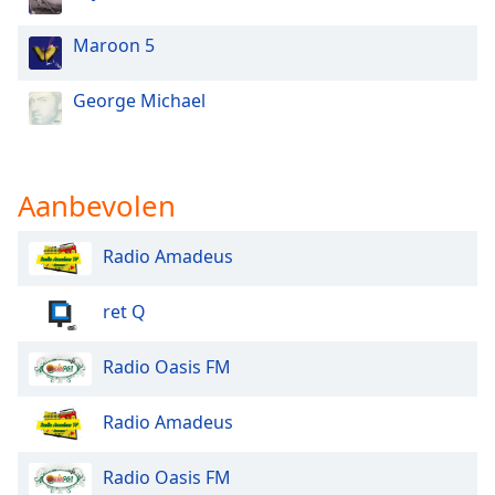
Font
Family
Maroon 5
George Michael
Reset
Done
Close
Modal
Dialog
Aanbevolen
End
of
Radio Amadeus
dialog
window.
ret Q
Radio Oasis FM
Radio Amadeus
Radio Oasis FM