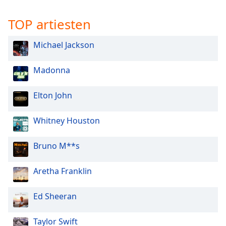
TOP artiesten
Opacity
Michael Jackson
Caption
Area
Madonna
Background
Color
Elton John
Opacity
Whitney Houston
Font
Bruno M**s
Size
Aretha Franklin
Text
Edge
Ed Sheeran
Style
Taylor Swift