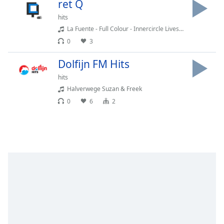
Remaining
ret Q
Time
-
hits
-:-
La Fuente - Full Colour - Innercircle Liveset
0
3
1x
Playback
Dolfijn FM Hits
Rate
hits
Chapters
Halverwege Suzan & Freek
0
6
2
Chapters
Descriptions
descriptions
off
,
selected
Subtitles
subtitles
settings
,