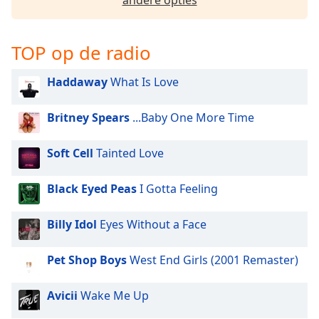
opens
andere opties
subtitles
settings
dialog
TOP op de radio
subtitles
off
,
Haddaway
What Is Love
selected
Britney Spears
...Baby One More Time
Audio
Track
Soft Cell
Tainted Love
Picture-
in-
Picture
Black Eyed Peas
I Gotta Feeling
Fullscreen
This
Billy Idol
Eyes Without a Face
is
a
Pet Shop Boys
West End Girls (2001 Remaster)
modal
window.
Avicii
Wake Me Up
Beginning