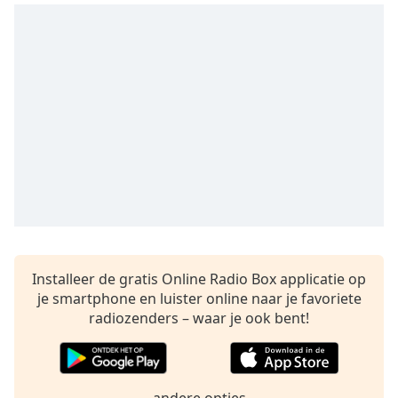
Remaining
Time
-
-:-
1x
Playback
Rate
Chapters
Chapters
Descriptions
descriptions
off
,
Installeer de gratis Online Radio Box applicatie op
selected
je smartphone en luister online naar je favoriete
radiozenders – waar je ook bent!
Subtitles
subtitles
settings
,