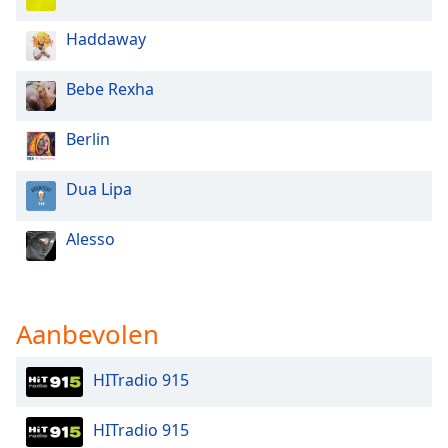
Haddaway
Opacity
Bebe Rexha
Caption
Area
Berlin
Background
Color
Dua Lipa
Opacity
Alesso
Font
Size
Aanbevolen
Text
HITradio 915
Edge
Style
HITradio 915