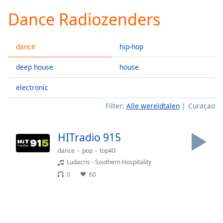
loading.
Dance Radiozenders
Play
Video
Play
dance
hip-hop
Skip
Backward
Skip
deep house
house
Forward
Mute
electronic
Current
Time
0:00
Filter:
Alle wereldtalen
Curaçao
/
Duration
-:-
HITradio 915
Loaded
:
0.00%
dance
pop
top40
Stream
Ludacris - Southern Hospitality
Type
LIVE
0
60
Seek to
live,
currently
behind
live
LIVE