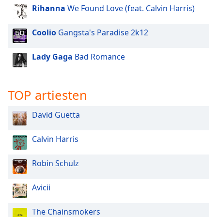
of
Rihanna
We Found Love (feat. Calvin Harris)
dialog
window.
Coolio
Gangsta's Paradise 2k12
Escape
will
Lady Gaga
Bad Romance
cancel
and
close
the
TOP artiesten
window.
David Guetta
Text
Color
Calvin Harris
Opacity
Robin Schulz
Avicii
Text
Background
Color
The Chainsmokers