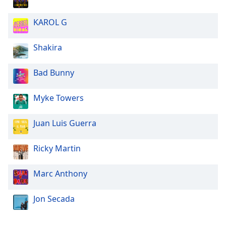
Opacity
KAROL G
Shakira
Caption
Area
Bad Bunny
Background
Color
Myke Towers
Opacity
Juan Luis Guerra
Font
Ricky Martin
Size
Marc Anthony
Text
Edge
Jon Secada
Style