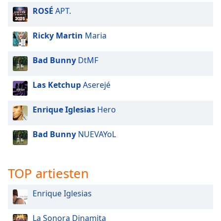
of
ROSÉ
APT.
dialog
window.
Ricky Martin
Maria
Escape
will
cancel
Bad Bunny
DtMF
and
close
Las Ketchup
Aserejé
the
window.
Enrique Iglesias
Hero
Text
Bad Bunny
NUEVAYoL
Color
Opacity
TOP artiesten
Text
Enrique Iglesias
Background
Color
La Sonora Dinamita