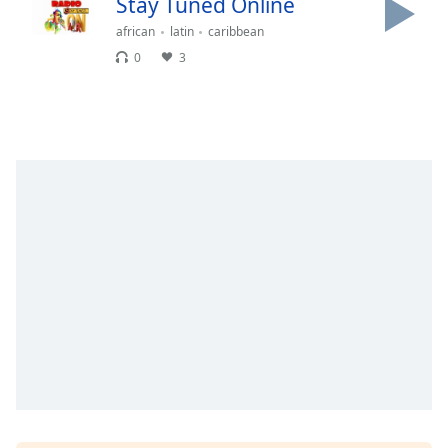
Stay Tuned Online
Remaining
Time
-
african
latin
caribbean
-:-
0
3
1x
Playback
Rate
Chapters
Chapters
Descriptions
descriptions
off
,
selected
Subtitles
subtitles
settings
,