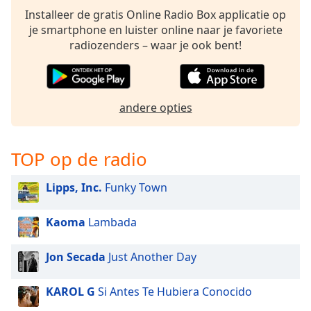
opens
Installeer de gratis Online Radio Box applicatie op
subtitles
je smartphone en luister online naar je favoriete
settings
radiozenders – waar je ook bent!
dialog
subtitles
off
,
selected
andere opties
Audio
Track
TOP op de radio
Picture-
in-
Picture
Lipps, Inc.
Funky Town
Fullscreen
This
Kaoma
Lambada
is
a
modal
Jon Secada
Just Another Day
window.
KAROL G
Si Antes Te Hubiera Conocido
Beginning