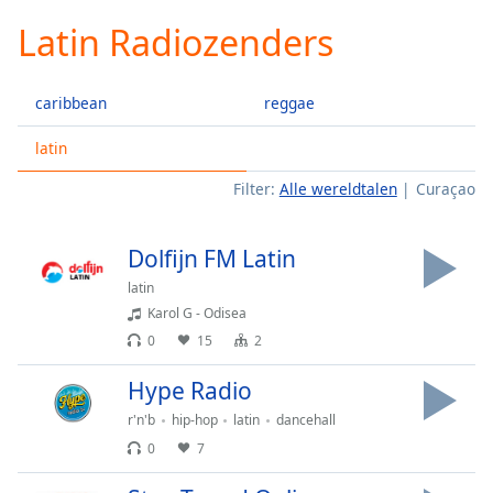
loading.
Latin Radiozenders
Play
Video
Play
caribbean
reggae
Skip
Backward
Skip
latin
Forward
Filter:
Alle wereldtalen
Curaçao
Mute
Current
Time
0:00
Dolfijn FM Latin
/
Duration
-:-
latin
Loaded
:
Karol G - Odisea
0.00%
0
15
2
Stream
Type
LIVE
Hype Radio
Seek to
r'n'b
hip-hop
latin
dancehall
live,
currently
0
7
behind
live
LIVE