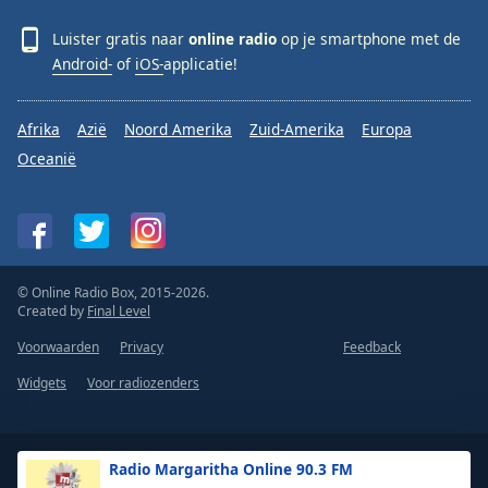
Luister gratis naar
online radio
op je smartphone met de
Android-
of
iOS-
applicatie!
Afrika
Azië
Noord Amerika
Zuid-Amerika
Europa
Oceanië
© Online Radio Box, 2015-2026.
Created by
Final Level
Voorwaarden
Privacy
Feedback
Widgets
Voor radiozenders
Radio Margaritha Online 90.3 FM