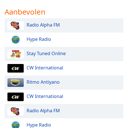
Font
Aanbevolen
Family
Radio Alpha FM
Reset
Done
Hype Radio
Close
Modal
Dialog
Stay Tuned Online
End
of
CW International
dialog
window.
Ritmo Antiyano
CW International
Radio Alpha FM
Hype Radio