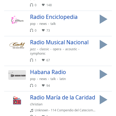
of
0
148
dialog
window.
Radio Enciclopedia
Escape
will
pop
news
talk
cancel
0
73
and
close
Radio Musical Nacional
the
jazz
classic
opera
acoustic
window.
symphonic
1
67
Text
Color
Habana Radio
pop
news
talk
latin
Opacity
0
94
Radio María de la Caridad
Text
christian
Background
Unknown - 114 Compendio del Catecismo de la Iglesia Católica Cómo se comportó
Color