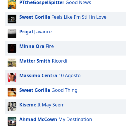
PTtheGospelSpitter
Good News
Sweet Gorilla
Feels Like I'm Still in Love
Prigal
J'avance
Minna Ora
Fire
Matter Smith
Ricordi
Massimo Centra
10 Agosto
Sweet Gorilla
Good Thing
Kiseme
It May Seem
Ahmad McCown
My Destination