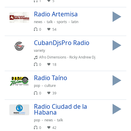
1
5
Opacity
Radio Artemisa
news
talk
sports
latin
Caption
0
54
Area
Background
CubanDjsPro Radio
Color
variety
Afro Dimensions - Ricky Andrew Dj
Opacity
0
18
Radio Taíno
Font
pop
culture
Size
0
39
Text
Radio Ciudad de la
Habana
Edge
Style
pop
news
talk
0
42