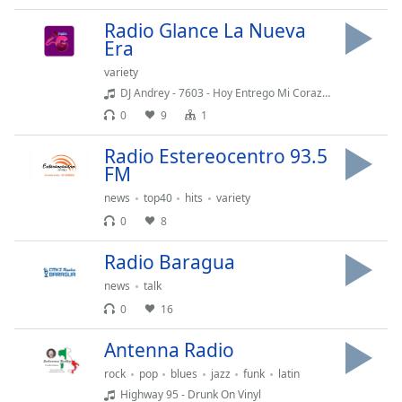
Font
Radio Glance La Nueva
Family
Era
variety
Reset
DJ Andrey - 7603 - Hoy Entrego Mi Corazón
Done
0
9
1
Close
Modal
Radio Estereocentro 93.5
Dialog
FM
End
of
news
top40
hits
variety
dialog
0
8
window.
Radio Baragua
news
talk
0
16
Antenna Radio
rock
pop
blues
jazz
funk
latin
Highway 95 - Drunk On Vinyl