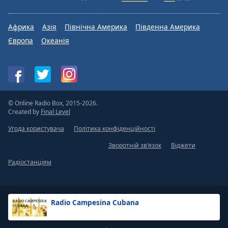
Африка
Азія
Північна Америка
Південна Америка
Європа
Океанія
© Online Radio Box, 2015-2026.
Created by
Final Level
Угода користувача
Політика конфіденційності
Зворотній зв’язок
Віджети
Радіостанціям
Radio Campesina Cubana