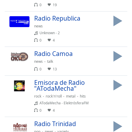
0
19
Radio Republica
news
Unknown - 2
0
4
Radio Camoa
news
talk
0
13
Emisora de Radio
"ATodaMecha"
rock
rock'n'roll
metal
hits
ATodaMecha - ElektrósferaFM
0
4
Radio Trinidad
pop
news
variety