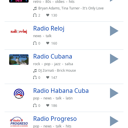
retro
80s
oldies
hits
subtitles
Bryan Adams, Tina Turner - It's Only Love
settings
2
130
dialog
subtitles
Radio Reloj
off
,
news
talk
selected
0
160
Audio
Track
Radio Cubana
Picture-
rock
pop
jazz
salsa
in-
DJ Zornati - Brick House
Picture
0
147
Fullscreen
This
Radio Habana Cuba
is
a
pop
news
talk
latin
modal
0
186
window.
Radio Progreso
Beginning
pop
news
talk
hits