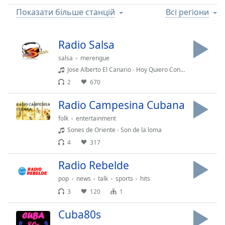
Remaining
Time
-
Показати більше станцій
Всі регіони
-:-
Radio Salsa
1x
Playback
salsa
merengue
Rate
Jose Alberto El Canario - Hoy Quiero Confesar
2
670
Chapters
Chapters
Radio Campesina Cubana
folk
entertainment
Descriptions
Sones de Oriente - Son de la loma
descriptions
4
317
off
,
selected
Radio Rebelde
pop
news
talk
sports
hits
Subtitles
3
120
1
subtitles
settings
,
Cuba80s
opens