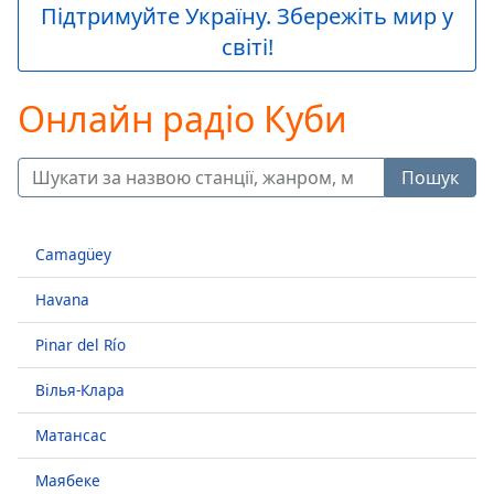
loading.
Підтримуйте Україну. Збережіть мир у
Play
світі!
Video
Play
Skip
Онлайн радіо Куби
Backward
Skip
Forward
Пошук
Mute
Current
Time
0:00
Camagüey
/
Duration
-:-
Havana
Loaded
:
0.00%
Pinar del Río
Stream
Type
LIVE
Вілья-Клара
Seek to
live,
Матансас
currently
behind
live
LIVE
Маябеке