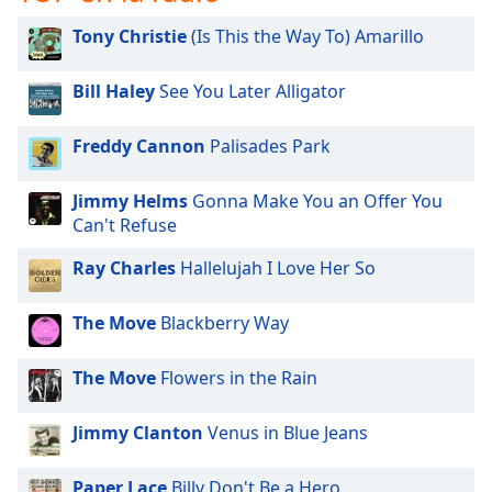
opens
subtitles
Tony Christie
(Is This the Way To) Amarillo
settings
dialog
Bill Haley
See You Later Alligator
subtitles
off
,
selected
Freddy Cannon
Palisades Park
Audio
Jimmy Helms
Gonna Make You an Offer You
Track
Can't Refuse
Picture-
in-
Ray Charles
Hallelujah I Love Her So
Picture
Fullscreen
The Move
Blackberry Way
This
is
a
The Move
Flowers in the Rain
modal
window.
Jimmy Clanton
Venus in Blue Jeans
Beginning
Paper Lace
Billy Don't Be a Hero