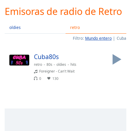
loading.
Emisoras de radio de Retro
Play
Video
Play
oldies
retro
Skip
Backward
Filtro:
Mundo entero
Cuba
Skip
Forward
Mute
Cuba80s
Current
Time
0:00
retro
80s
oldies
hits
/
Foreigner - Can't Wait
Duration
-:-
0
130
Loaded
:
0.00%
Stream
Type
LIVE
Seek to
live,
currently
behind
live
LIVE