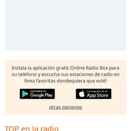
Remaining
Time
-
-:-
1x
Playback
Rate
Chapters
Chapters
Instala la aplicación gratis Online Radio Box para
Descriptions
su teléfono y escucha sus estaciones de radio en
línea favoritas dondequiera que esté!
descriptions
off
,
selected
otras opciones
Subtitles
subtitles
settings
,
TOP en la radio