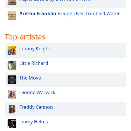
of
dialog
Aretha Franklin
Bridge Over Troubled Water
window.
Escape
will
cancel
Top artistas
and
close
Johnny Knight
the
window.
Little Richard
Text
The Move
Color
Dionne Warwick
Opacity
Freddy Cannon
Text
Background
Jimmy Helms
Color