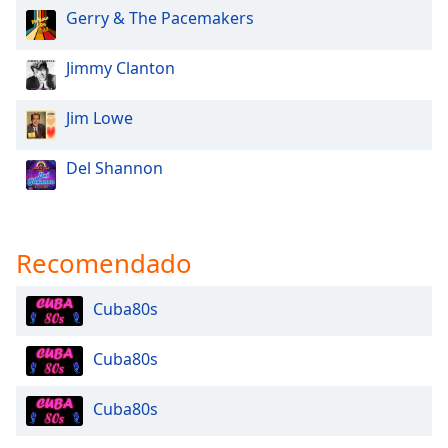
Gerry & The Pacemakers
Opacity
Jimmy Clanton
Caption
Jim Lowe
Area
Background
Color
Del Shannon
Opacity
Recomendado
Font
Size
Cuba80s
Cuba80s
Text
Edge
Style
Cuba80s