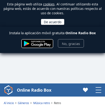
Esta página web utiliza
cookies
. Al continuar utilizando esta
página web, estás de acuerdo con nuestras políticas respecto al
uso de cookies.
Instala la aplicación móvil gratuita
Online Radio Box
No, gracias
Online Radio Box
Video
Player
is
Al inicio
Géneros
Música retro
Retro