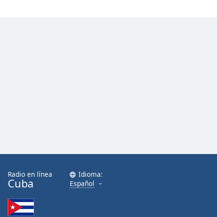
Font
Family
Reset
Done
Close
Modal
Dialog
End
of
dialog
window.
Radio en línea
Idioma:
Cuba
Español