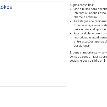
Alguns conselhos:
tokos
Use a busca para encontr
internet ou apenas escol
chame a atenção.
As estações de rádio ma
topo da lista, e você pod
para si buscando por gên
A caixa do lado direito m
reproduzidas atualmente
entre estações apenas cl
deseja ouvir.
E, o mais importante — se v
conte ao seus amigos sobr
sociais, e ouça a rádio on-li