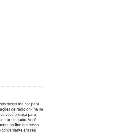
emos nosso melhor para
ações de rádio on-line na
que você precisa para
rodutor de áudio. Você
mente on-line em nosso
pp conveniente em seu