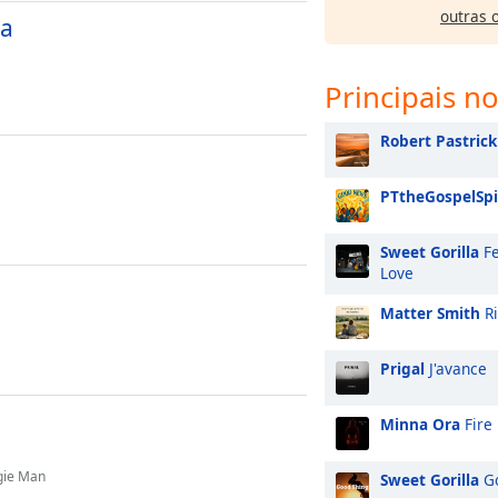
outras 
na
Principais no
Robert Pastrick
PTtheGospelSpi
Sweet Gorilla
Fe
Love
Matter Smith
Ri
Prigal
J'avance
Minna Ora
Fire
gie Man
Sweet Gorilla
Go