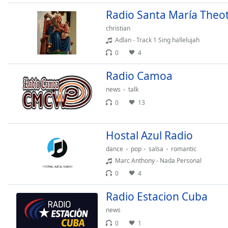
Radio Santa María Theo
christian
Adlan - Track 1 Sing hallelujah
0
4
Radio Camoa
news
talk
0
13
Hostal Azul Radio
dance
pop
salsa
romantic
Marc Anthony - Nada Personal
0
4
Radio Estacion Cuba
news
0
1