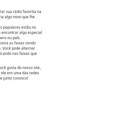
ar sua rádio favorita na
ha algo novo que lhe
is populares estão no
e encontrar algo especial
ero ou país.
ostra as faixas sendo
. Você pode alternar
icando nas faixas que
ocê gosta do nosso site,
e ele em uma das redes
ne junto conosco!