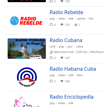
0
130
Audio
Track
Radio Rebelde
Picture-
pop
news
talk
sports
hits
in-
Picture
0
120
1
Fullscreen
This
is
Radio Cubana
a
rock
pop
jazz
salsa
modal
Mark Dorricott - Chill Out - Afterhours
window.
0
147
Beginning
Radio Habana Cuba
of
dialog
pop
news
talk
latin
window.
0
186
Escape
will
Radio Enciclopedia
cancel
and
pop
news
talk
close