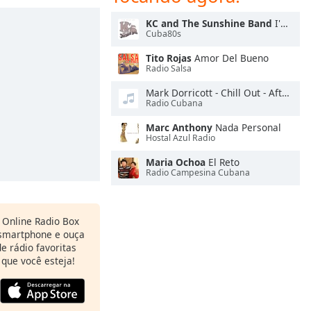
KC and The Sunshine Band
I'm Your Boogie Man
Cuba80s
Tito Rojas
Amor Del Bueno
Radio Salsa
Mark Dorricott - Chill Out - Afterhours
Radio Cubana
Marc Anthony
Nada Personal
Hostal Azul Radio
Maria Ochoa
El Reto
Radio Campesina Cubana
o Online Radio Box
 smartphone e ouça
e rádio favoritas
 que você esteja!