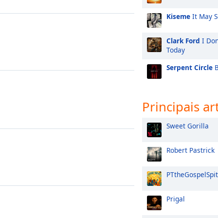
Kiseme
It May 
Clark Ford
I Don
Today
Serpent Circle
B
Principais ar
Sweet Gorilla
Robert Pastrick
PTtheGospelSpit
Prigal