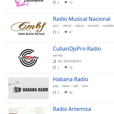
0
73
the
window.
Radio Musical Nacional
Text
jazz
classic
opera
acoustic
sympho
Color
0
67
Opacity
CubanDjsPro Radio
variety
Text
382 MEGAMIXES
Background
1
18
Color
Habana Radio
Opacity
pop
news
talk
latin
0
94
Caption
Area
Radio Artemisa
Background