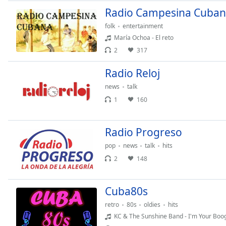
Chapters
Radio Campesina Cuba
Chapters
folk
entertainment
María Ochoa - El reto
Descriptions
2
317
descriptions
off
,
Radio Reloj
selected
news
talk
1
160
Subtitles
subtitles
Radio Progreso
settings
,
opens
pop
news
talk
hits
subtitles
2
148
settings
dialog
subtitles
Cuba80s
off
,
retro
80s
oldies
hits
selected
KC & The Sunshine Band - I'm Your Boo