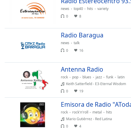
Radio Estereocentro 93
Dialog
news
top40
hits
variety
End
of
0
8
dialog
window.
Radio Baragua
news
talk
0
16
Antenna Radio
rock
pop
blues
jazz
funk
latin
Keith Satterfield - E3-Eternal Wisdom
0
19
Emisora de Radio "ATo
rock
rock'n'roll
metal
hits
Mario Gutiérrez - Red Latina
0
4