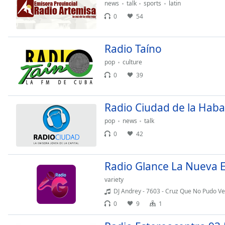
Color
news
talk
sports
latin
0
54
Opacity
Radio Taíno
Font
pop
culture
Size
0
39
Text
Radio Ciudad de la Hab
Edge
pop
news
talk
Style
0
42
Font
Family
Radio Glance La Nueva 
variety
DJ Andrey - 7603 - Cruz Que No Pudo V
Reset
0
9
1
Done
Close
Modal