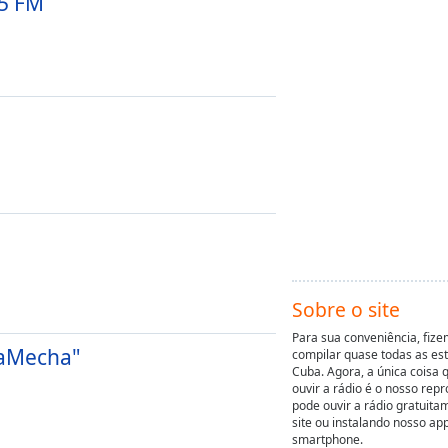
.5 FM
Sobre o site
Para sua conveniência, fiz
daMecha"
compilar quase todas as est
Cuba. Agora, a única coisa 
ouvir a rádio é o nosso rep
pode ouvir a rádio gratuita
site ou instalando nosso a
smartphone.