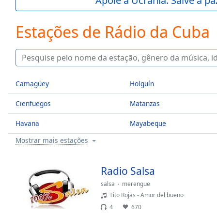
Apoie a Ucrânia. Salve a p
Current
Time
0:00
/
Estações de Rádio da Cuba
Duration
-:-
Loaded
:
0.00%
0:00
Stream
Camagüey
Holguín
Type
LIVE
Seek to
Cienfuegos
Matanzas
live,
currently
behind
Havana
Mayabeque
live
LIVE
Remaining
Mostrar mais estações
Time
-
-:-
Radio Salsa
1x
salsa
merengue
Playback
Tito Rojas - Amor del bueno
Rate
4
670