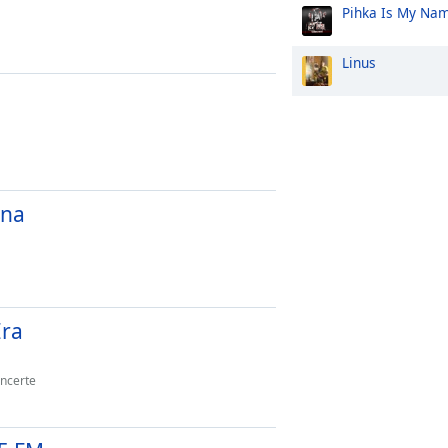
Pihka Is My Na
Linus
ana
Era
encerte