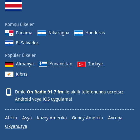
Komşu ülkeler
Panama
Nikaragua
Honduras
El Salvador
Popüler ülkeler
Almanya
Yunanistan
Türkiye
Kıbrıs
Dinle
On Radio 91.7 fm
ile akıllı telefonunda ücretsiz
Android
veya
iOS
uygulama!
Afrika
Asya
Kuzey Amerika
Güney Amerika
Avrupa
Okyanusya