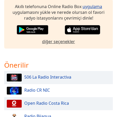
of
Akıllı telefonuna Online Radio Box
uygulama
dialog
uygulamasını yükle ve nerede olursan ol favori
window.
radyo istasyonlarını çevrimiçi dinle!
Escape
will
cancel
and
diğer seçenekler
close
the
window.
Önerilir
Text
Color
506 La Radio Interactiva
Opacity
Radio CR NIC
Text
Open Radio Costa Rica
Background
Color
Radio Bijagua