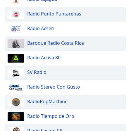
Opacity
Radio Punto Puntarenas
Radio Acseri
Caption
Area
Background
Baroque Radio Costa Rica
Color
Radio Activa 80
Opacity
SV Radio
Font
Radio Stereo Con Gusto
Size
RadioPopMachine
Text
Edge
Radio Tiempo de Oro
Style
Radio Fusion CR