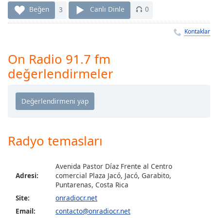
Remaining
Beğen
3
Canlı Dinle
0
Time
-
-:-
Kontaklar
1x
On Radio 91.7 fm
Playback
Rate
değerlendirmeler
Chapters
Chapters
Descriptions
Radyo temasları
descriptions
off
,
selected
Avenida Pastor Díaz Frente al Centro
Adresi:
comercial Plaza Jacó, Jacó, Garabito,
Subtitles
Puntarenas, Costa Rica
subtitles
Site:
onradiocr.net
settings
,
Email:
contacto@onradiocr.net