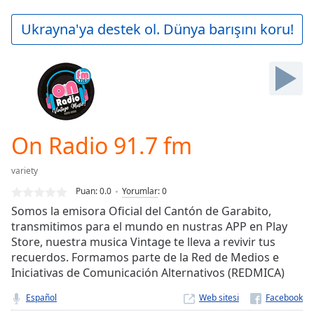
loading.
Play
Ukrayna'ya destek ol. Dünya barışını koru!
Video
Play
Skip
Backward
Skip
Forward
Mute
Current
On Radio 91.7 fm
Time
0:00
/
variety
Duration
-:-
Puan:
0.0
Yorumlar
:
0
Loaded
:
Somos la emisora Oficial del Cantón de Garabito,
0.00%
transmitimos para el mundo en nustras APP en Play
Stream
Store, nuestra musica Vintage te lleva a revivir tus
Type
LIVE
recuerdos. Formamos parte de la Red de Medios e
Seek to
live,
Iniciativas de Comunicación Alternativos (REDMICA)
currently
behind
Español
Web sitesi
live
LIVE