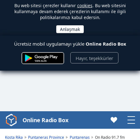
Bu web sitesi çerezler kullanır
cookies
. Bu web sitesini
kullanmaya devam ederek çerezlerin kullanımı ile ilgili
politikalarımızı kabul edersin.
Ücretsiz mobil uygulamayı yükle
Online Radio Box
Hayır, teşekkürler
Online Radio Box
Video
Player
is
Kosta Rika
Puntaneras Province
Puntarenas
On Radio 91.7 fm