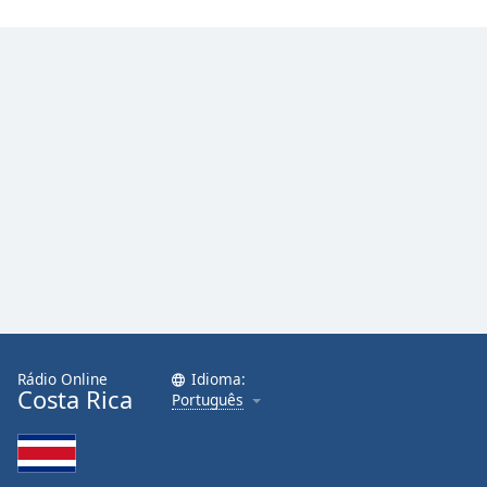
Family
Reset
Done
Close
Modal
Dialog
End
of
dialog
window.
Rádio Online
Idioma:
Costa Rica
Português