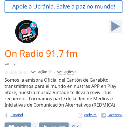
Play
Apoie a Ucrânia. Salve a paz no mundo!
Video
Play
Skip
Backward
Skip
Forward
Mute
Current
On Radio 91.7 fm
Time
0:00
/
variety
Duration
-:-
Avaliação:
0.0
Avaliações
:
0
Loaded
:
Somos la emisora Oficial del Cantón de Garabito,
0.00%
transmitimos para el mundo en nustras APP en Play
Stream
Store, nuestra musica Vintage te lleva a revivir tus
Type
LIVE
recuerdos. Formamos parte de la Red de Medios e
Seek to
live,
Iniciativas de Comunicación Alternativos (REDMICA)
currently
behind
Español
Website
live
LIVE
Remaining
Curtir
3
Ao Vivo
0