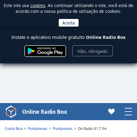
Este site usa
cookies
. Ao continuar utilizando o site, você está de
acordo com a nossa política de utilização de cookies.
Instale o aplicativo mobile gratuito
Online Radio Box
Não, obrigado
Online Radio Box
Video
Player
is
Costa Rica
Puntarenas
Puntarenas
On Radio 91.7 fm
loading.