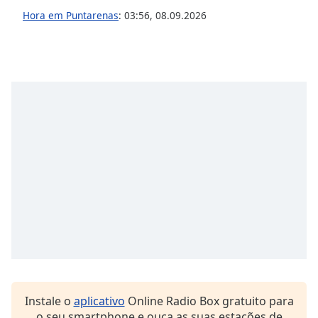
subtitles
Hora em Puntarenas
:
03:56
,
08.09.2026
settings
dialog
subtitles
off
,
selected
Audio
Track
Picture-
in-
Picture
Fullscreen
This
is
a
modal
window.
Beginning
Instale o
aplicativo
Online Radio Box gratuito para
of
o seu smartphone e ouça as suas estações de