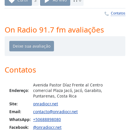
Time
-
-:-
Contatos
1x
On Radio 91.7 fm avaliações
Playback
Rate
Chapters
Chapters
Descriptions
Contatos
descriptions
off
,
Avenida Pastor Díaz Frente al Centro
selected
Endereço:
comercial Plaza Jacó, Jacó, Garabito,
Puntarenas, Costa Rica
Subtitles
Site:
onradiocr.net
subtitles
Email:
contacto@onradiocr.net
settings
,
WhatsApp:
+50688898080
opens
Facebook:
@onradiocr.net