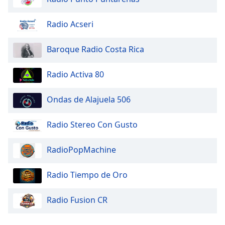
Opacity
Radio Acseri
Caption
Baroque Radio Costa Rica
Area
Background
Radio Activa 80
Color
Ondas de Alajuela 506
Opacity
Radio Stereo Con Gusto
Font
Size
RadioPopMachine
Text
Radio Tiempo de Oro
Edge
Style
Radio Fusion CR
Font