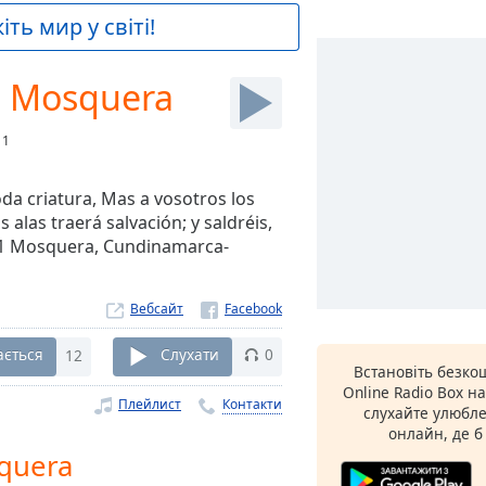
ть мир у світі!
eo Mosquera
:
1
da criatura, Mas a vosotros los
 alas traerá salvación; y saldréis,
-11 Mosquera, Cundinamarca-
Вебсайт
ається
12
Слухати
0
Встановіть безк
Online Radio Box н
Плейлист
Контакти
слухайте улюбле
онлайн, де б
squera