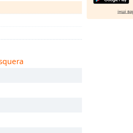
інші ва
osquera