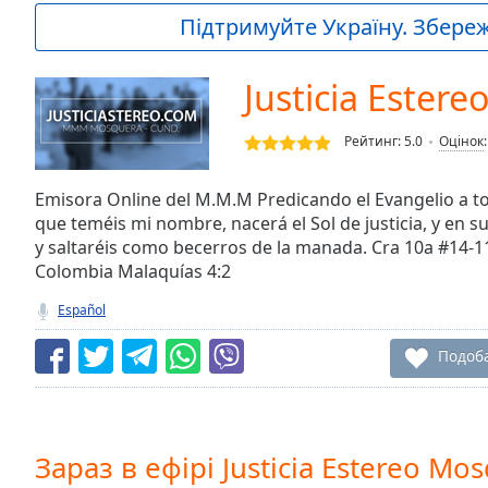
Current
Підтримуйте Україну. Збережі
Time
0:00
/
Duration
-:-
Justicia Ester
Loaded
:
0.00%
Рейтинг:
5.0
Оцінок
0:00
Stream
Type
Emisora Online del M.M.M Predicando el Evangelio a to
LIVE
que teméis mi nombre, nacerá el Sol de justicia, y en sus
Seek to
live,
y saltaréis como becerros de la manada. Cra 10a #14
currently
Colombia Malaquías 4:2
behind
live
LIVE
Español
Remaining
Time
-
Подоб
-:-
1x
Playback
Rate
Зараз в ефірі Justicia Estereo Mo