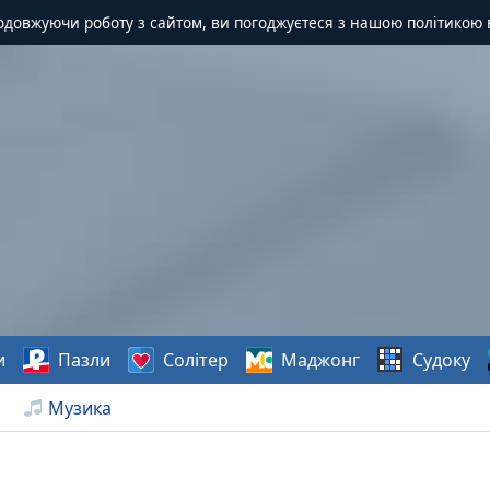
одовжуючи роботу з сайтом, ви погоджуєтеся з нашою політикою 
и
Пазли
Солітер
Маджонг
Судоку
Музика