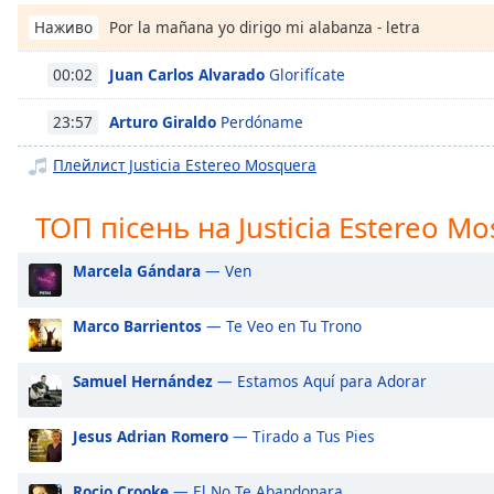
Chapters
Por la mañana yo dirigo mi alabanza - letra
Наживо
Chapters
Juan Carlos Alvarado
Glorifícate
00:02
Descriptions
Arturo Giraldo
Perdóname
23:57
descriptions
off
,
Плейлист Justicia Estereo Mosquera
selected
ТОП пісень на Justicia Estereo M
Subtitles
subtitles
Marcela Gándara
— Ven
settings
,
opens
Marco Barrientos
— Te Veo en Tu Trono
subtitles
settings
Samuel Hernández
— Estamos Aquí para Adorar
dialog
subtitles
off
,
Jesus Adrian Romero
— Tirado a Tus Pies
selected
Rocio Crooke
— El No Te Abandonara