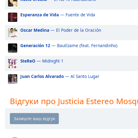
Audio
Track
Esperanza de Vida
— Fuente de Vida
Picture-
in-
Picture
Oscar Medina
— El Poder de la Oración
Fullscreen
This
Generación 12
— Bautízame (feat. Fernandinho)
is
a
SteReO
— Midnight 1
modal
window.
Juan Carlos Alvarado
— Al Santo Lugar
Beginning
of
dialog
Відгуки про Justicia Estereo Mos
window.
Escape
will
cancel
and
close