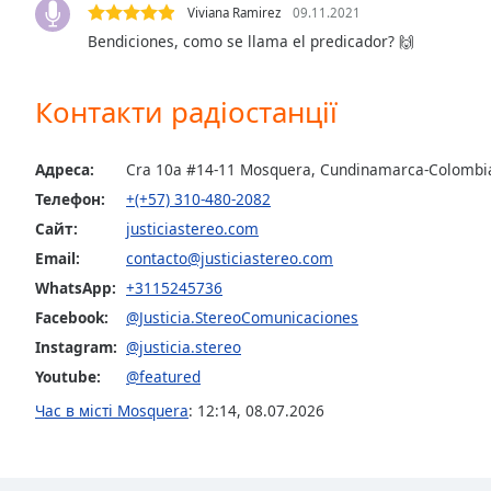
Viviana Ramirez
09.11.2021
the
Bendiciones, como se llama el predicador? 🙌
window.
Text
Контакти радіостанції
Color
Адреса:
Cra 10a #14-11 Mosquera, Cundinamarca-Colombi
Opacity
Телефон:
+(+57) 310-480-2082
Сайт:
justiciastereo.com
Text
Email:
contacto@justiciastereo.com
Background
WhatsApp:
+3115245736
Color
Facebook:
@Justicia.StereoComunicaciones
Instagram:
@justicia.stereo
Opacity
Youtube:
@featured
Час в місті Mosquera
:
12:14
,
08.07.2026
Caption
Area
Background