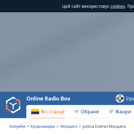
Цей сайт використовує
cookies
. Пр
Video
Player
is
loading.
Play
Video
Online Radio Box
Ігр
Play
Skip
Всі станціі
Обране
Жанри
Backward
Skip
Forward
Колумбія
Кундінамарка
Mosquera
Justicia Estereo Mosquera
Mute