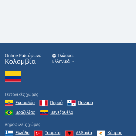
Online Ραδιόφωνο
Γλώσσα:
Κολομβία
Ελληνικά
Γειτονικές χώρες
Εκουαδόρ
Περού
Παναμά
Βραζιλίας
Βενεζουέλα
Δημοφιλείς χώρες
Ελλάδα
Τουρκία
Αλβανία
Κύπρος