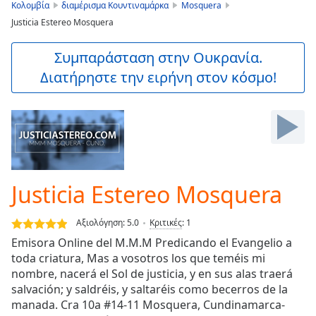
is
Κολομβία
διαμέρισμα Κουντιναμάρκα
Mosquera
loading.
Justicia Estereo Mosquera
Play
Video
Συμπαράσταση στην Ουκρανία.
Play
Διατήρηστε την ειρήνη στον κόσμο!
Skip
Backward
Skip
Forward
Mute
Current
Time
0:00
/
Justicia Estereo Mosquera
Duration
-:-
Loaded
:
0.00%
Αξιολόγηση:
5.0
Κριτικές
:
1
Stream
Emisora Online del M.M.M Predicando el Evangelio a
Type
LIVE
toda criatura, Mas a vosotros los que teméis mi
nombre, nacerá el Sol de justicia, y en sus alas traerá
Seek to
live,
salvación; y saldréis, y saltaréis como becerros de la
currently
manada. Cra 10a #14-11 Mosquera, Cundinamarca-
behind
live
LIVE