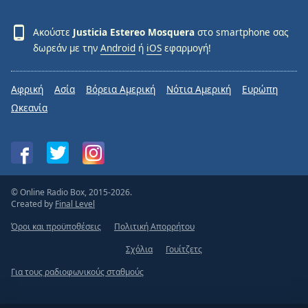
Ακούστε
Justicia Estereo Mosquera
στο smartphone σας
δωρεάν με την
Android
ή
iOS
εφαρμογή!
Αφρική
Ασία
Βόρεια Αμερική
Νότια Αμερική
Ευρώπη
Ωκεανία
© Online Radio Box, 2015-2026.
Created by
Final Level
Όροι και προϋποθέσεις
Πολιτική Απορρήτου
Σχόλια
Γουίτζετς
Για τους ραδιοφωνικούς σταθμούς