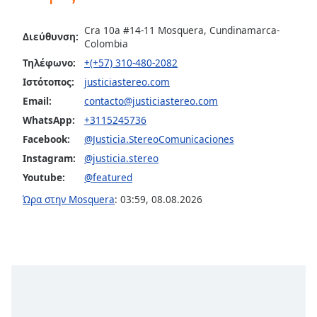
opens
subtitles
Cra 10a #14-11 Mosquera, Cundinamarca-
Διεύθυνση:
settings
Colombia
dialog
Τηλέφωνο:
+(+57) 310-480-2082
subtitles
Ιστότοπος:
justiciastereo.com
off
,
Email:
contacto@justiciastereo.com
selected
WhatsApp:
+3115245736
Audio
Facebook:
@Justicia.StereoComunicaciones
Track
Instagram:
@justicia.stereo
Picture-
Youtube:
@featured
in-
Picture
Ώρα στην Mosquera
:
03:59
,
08.08.2026
Fullscreen
This
is
a
modal
window.