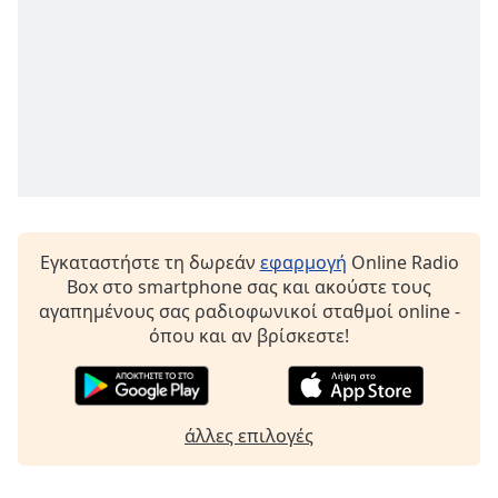
Beginning
of
dialog
window.
Escape
will
cancel
and
close
the
window.
Εγκαταστήστε τη δωρεάν
εφαρμογή
Online Radio
Box στο smartphone σας και ακούστε τους
Text
αγαπημένους σας ραδιοφωνικοί σταθμοί online -
Color
όπου και αν βρίσκεστε!
Opacity
άλλες επιλογές
Text
Background