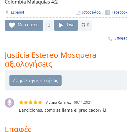
Colombia Malaquías 4:2
Remaining
Time
-
Español
Ιστοσελίδα
-:-
Μου αρέσει
12
Live
0
1x
Επαφές
Playback
Rate
Justicia Estereo Mosquera
Chapters
αξιολογήσεις
Chapters
Descriptions
descriptions
off
,
selected
Viviana Ramirez
09.11.2021
Bendiciones, como se llama el predicador? 🙌
Subtitles
subtitles
Επαφές
settings
,