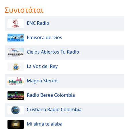
Color
Συνιστάται
Opacity
ENC Radio
Caption
Emisora de Dios
Area
Background
Cielos Abiertos Tu Radio
Color
La Voz del Rey
Opacity
Magna Stereo
Font
Size
Radio Berea Colombia
Cristiana Radio Colombia
Text
Edge
Style
Mi alma te alaba