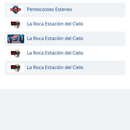
Pentecostes Estereo
Font
Family
La Roca Estación del Cielo
Reset
La Roca Estación del Cielo
Done
Close
Modal
La Roca Estación del Cielo
Dialog
End
La Roca Estación del Cielo
of
dialog
window.