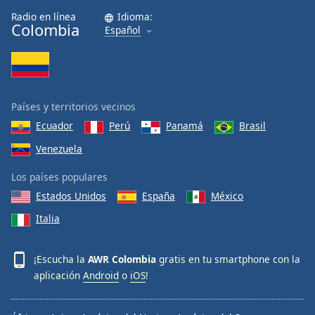
Font
Radio en línea
Idioma:
Colombia
Family
Español
Reset
Done
Close
Países y territorios vecinos
Modal
Dialog
Ecuador
Perú
Panamá
Brasil
End
Venezuela
of
dialog
Los países populares
window.
Estados Unidos
España
México
Italia
¡Escucha la
AWR Colombia
gratis en tu smartphone con la
aplicación
Android
o
iOS
!