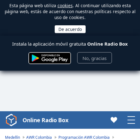
Esta página web utiliza
cookies
. Al continuar utilizando esta
página web, estás de acuerdo con nuestras políticas respecto al
uso de cookies.
Instala la aplicación móvil gratuita
Online Radio Box
No, gracias
Online Radio Box
Video
Player
is
Medellín
AWR Colombia
Programación AWR Colombia