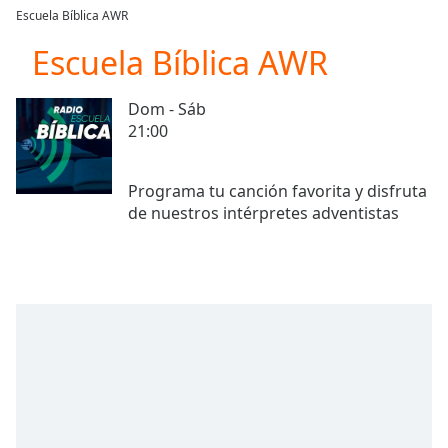
loading.
Escuela Bíblica AWR
Play
Video
Escuela Bíblica AWR
Play
Skip
Dom - Sáb
Backward
21:00
Skip
Forward
Mute
Programa tu canción favorita y disfruta
Current
Time
0:00
/
Duration
-:-
Loaded
:
0.00%
Stream
Type
LIVE
Seek to
live,
currently
behind
live
LIVE