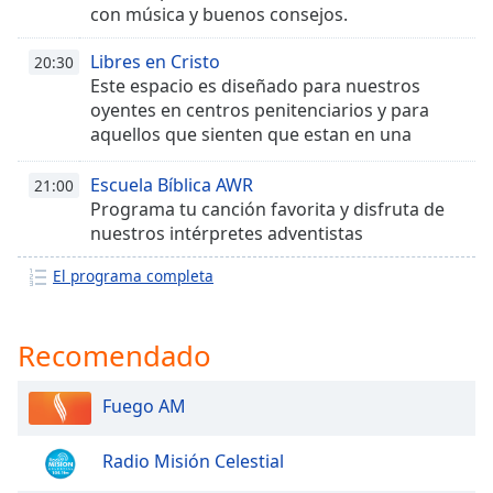
opens
con música y buenos consejos.
subtitles
settings
Libres en Cristo
20:30
dialog
Este espacio es diseñado para nuestros
subtitles
oyentes en centros penitenciarios y para
off
,
aquellos que sienten que estan en una
selected
cárcel espiritual
Escuela Bíblica AWR
21:00
Audio
Track
Programa tu canción favorita y disfruta de
nuestros intérpretes adventistas
Picture-
in-
El programa completa
Picture
Fullscreen
This
Recomendado
is
a
modal
Fuego AM
window.
Radio Misión Celestial
Beginning