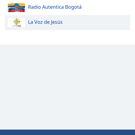
Radio Autentica Bogotá
Opacity
La Voz de Jesús
Caption
Area
Background
Color
Opacity
Font
Size
Text
Edge
Style