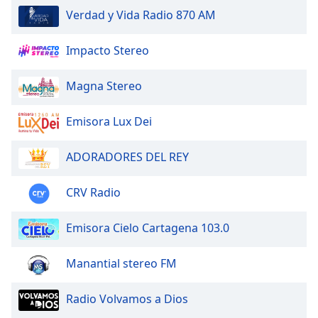
of
Verdad y Vida Radio 870 AM
dialog
window.
Impacto Stereo
Escape
will
cancel
Magna Stereo
and
close
Emisora Lux Dei
the
window.
ADORADORES DEL REY
Text
CRV Radio
Color
Emisora Cielo Cartagena 103.0
Opacity
Manantial stereo FM
Text
Background
Radio Volvamos a Dios
Color