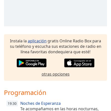
Remaining
Time
-
-:-
1x
Playback
Rate
Instala la
aplicación
gratis Online Radio Box para
Chapters
su teléfono y escucha sus estaciones de radio en
Chapters
línea favoritas dondequiera que esté!
Descriptions
descriptions
otras opciones
off
,
selected
Programación
Subtitles
subtitles
Noches de Esperanza
19:30
settings
,
Te acompañamos en las horas nocturnas,