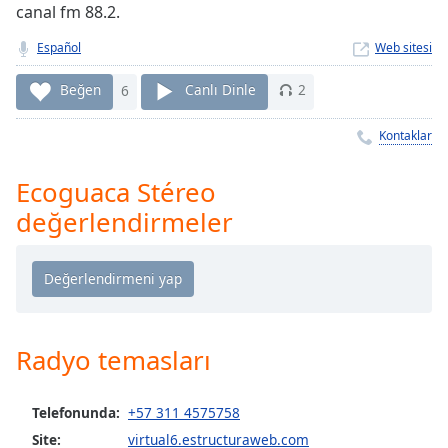
Remaining
canal fm 88.2.
Time
-
-:-
Español
Web sitesi
1x
Beğen
6
Canlı Dinle
2
Playback
Rate
Kontaklar
Chapters
Ecoguaca Stéreo
Chapters
değerlendirmeler
Descriptions
descriptions
off
,
selected
Radyo temasları
Subtitles
subtitles
Telefonunda:
+57 311 4575758
settings
,
Site:
virtual6.estructuraweb.com