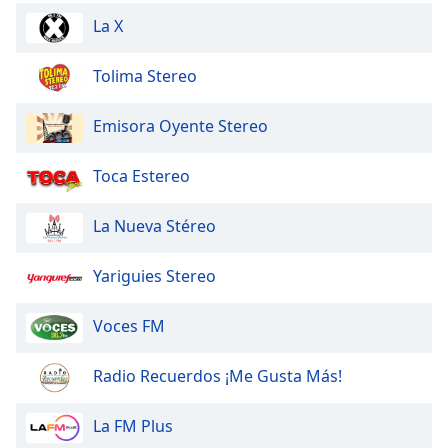
La X
Opacity
Tolima Stereo
Caption
Area
Emisora Oyente Stereo
Background
Color
Toca Estereo
La Nueva Stéreo
Opacity
Yariguies Stereo
Font
Size
Voces FM
Text
Radio Recuerdos ¡Me Gusta Más!
Edge
Style
La FM Plus