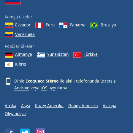
Komşu ülkeler
Ekvador
Peru
Panama
Brezilya
Venezuela
Popüler ülkeler
Almanya
Yunanistan
Türkiye
Kıbrıs
Dinle
Ecoguaca Stéreo
ile akıllı telefonunda ücretsiz
Android
veya
iOS
uygulama!
Afrika
Asya
Kuzey Amerika
Güney Amerika
Avrupa
Okyanusya