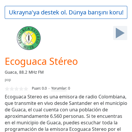
loading.
Play
Ukrayna'ya destek ol. Dünya barışını koru!
Video
Play
Skip
Backward
Skip
Forward
Mute
Current
Ecoguaca Stéreo
Time
0:00
/
Guaca, 88.2 MHz FM
Duration
-:-
pop
Loaded
:
0.00%
Puan:
0.0
Yorumlar
:
0
Stream
Ecoguaca Stereo es una emisora de radio Colombiana,
Type
LIVE
que transmite en vivo desde Santander en el municipio
de Guaca, el cual cuenta con una población de
Seek to
live,
aproximandamente 6.560 personas. Si te encuentras
currently
en el municipio de Guaca, puedes escuchar toda la
behind
live
LIVE
programación de la emisora Ecoguaca Stereo por el