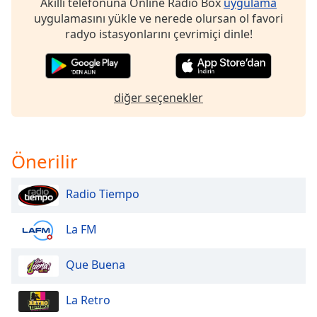
Akıllı telefonuna Online Radio Box
uygulama
of
uygulamasını yükle ve nerede olursan ol favori
dialog
radyo istasyonlarını çevrimiçi dinle!
window.
Escape
will
cancel
diğer seçenekler
and
close
the
window.
Önerilir
Text
Radio Tiempo
Color
La FM
Opacity
Que Buena
Text
Background
La Retro
Color