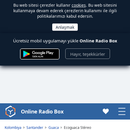
Bu web sitesi çerezler kullanır
cookies
. Bu web sitesini
kullanmaya devam ederek çerezlerin kullanımı ile ilgili
politikalarımızı kabul edersin.
Ücretsiz mobil uygulamayı yükle
Online Radio Box
Hayır, teşekkürler
Online Radio Box
Video
Player
is
Kolombiya
Santander
Guaca
Ecoguaca Stéreo