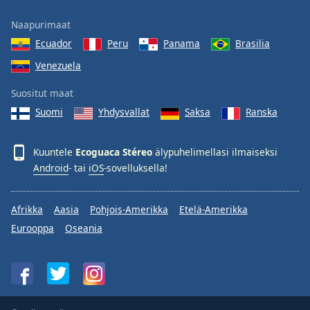
Naapurimaat
Ecuador
Peru
Panama
Brasilia
Venezuela
Suositut maat
Suomi
Yhdysvallat
Saksa
Ranska
Kuuntele
Ecoguaca Stéreo
älypuhelimellasi ilmaiseksi
Android
- tai
iOS
-sovelluksella!
Afrikka
Aasia
Pohjois-Amerikka
Etelä-Amerikka
Eurooppa
Oseania