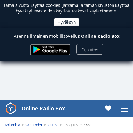
Tämä sivusto käyttää
cookies
. Jatkamalla tämän sivuston käyttöä
hyväksyt evästeiden käyttöä koskevat käytäntömme.
Asenna ilmainen mobiilisovellus
Online Radio Box
Ei, kiitos
Online Radio Box
Video
Player
is
Kolumbia
Santander
Guaca
Ecoguaca Stéreo
loading.