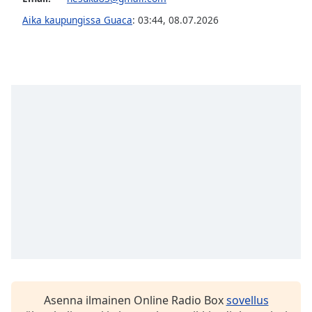
subtitles
settings
Aika kaupungissa Guaca
:
03:44
,
08.07.2026
dialog
subtitles
off
,
selected
Audio
Track
Picture-
in-
Picture
Fullscreen
This
is
a
modal
window.
Beginning
Asenna ilmainen Online Radio Box
sovellus
of