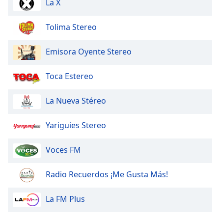
La X
Opacity
Tolima Stereo
Caption
Emisora Oyente Stereo
Area
Background
Color
Toca Estereo
La Nueva Stéreo
Opacity
Yariguies Stereo
Font
Size
Voces FM
Text
Radio Recuerdos ¡Me Gusta Más!
Edge
Style
La FM Plus
Font