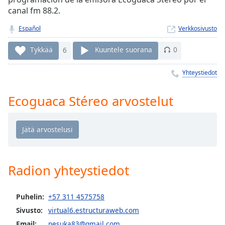
Time
-
canal fm 88.2.
-:-
Español
Verkkosivusto
1x
Playback
Tykkää
6
Kuuntele suorana
0
Rate
Yhteystiedot
Chapters
Chapters
Ecoguaca Stéreo arvostelut
Descriptions
descriptions
off
,
selected
Radion yhteystiedot
Subtitles
subtitles
Puhelin:
+57 311 4575758
settings
,
Sivusto:
virtual6.estructuraweb.com
opens
Email:
nesuka83@gmail.com