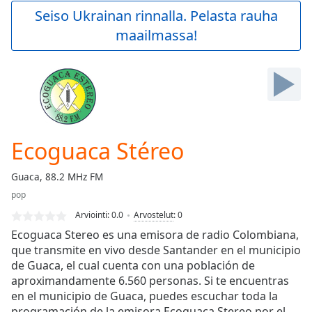
Play
Seiso Ukrainan rinnalla. Pelasta rauha
Video
maailmassa!
Play
Skip
Backward
Skip
Forward
Mute
Current
Time
0:00
Ecoguaca Stéreo
/
Duration
-:-
Guaca, 88.2 MHz FM
Loaded
:
pop
0.00%
Stream
Arviointi:
0.0
Arvostelut
:
0
Type
LIVE
Ecoguaca Stereo es una emisora de radio Colombiana,
Seek to
que transmite en vivo desde Santander en el municipio
live,
de Guaca, el cual cuenta con una población de
currently
behind
aproximandamente 6.560 personas. Si te encuentras
live
LIVE
en el municipio de Guaca, puedes escuchar toda la
Remaining
programación de la emisora Ecoguaca Stereo por el