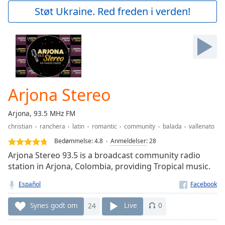
Play
Støt Ukraine. Red freden i verden!
Video
Play
Skip
Backward
Skip
Forward
Mute
Current
Arjona Stereo
Time
0:00
/
Arjona, 93.5 MHz FM
Duration
-:-
christian
ranchera
latin
romantic
community
balada
vallenato
Loaded
:
0.00%
Bedømmelse:
4.8
Anmeldelser
:
28
Stream
Arjona Stereo 93.5 is a broadcast community radio
Type
LIVE
station in Arjona, Colombia, providing Tropical music.
Seek to
live,
Español
currently
behind
Synes godt om
24
Live
0
live
LIVE
Remaining