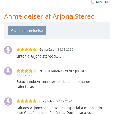
Time
-
Kontakter
-:-
Anmeldelser af Arjona Stereo
1x
Playback
Rate
Chapters
Chapters
Gema Caro
18.01.2025
Sintonía Arjona stereo 93.5
Descriptions
descriptions
YULETH TATIANA JIMENEZ JIMENES
off
,
17.01.2025
selected
Escuchando Arjona stereo, desde la loma de
calenturas
Subtitles
subtitles
Grey Lobo
22.02.2024
settings
,
Saludos Arjoneros!!!un saludo especial a mi ahijado
opens
José Chacón, desde República Dominicana su