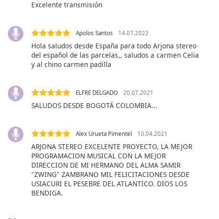
Excelente transmisión
dialog
window.
Escape
Apolos Santos
14.07.2022
will
Hola saludos desde España para todo Arjona stereo
cancel
del español de las parcelas,, saludos a carmen Celia
and
y al chino carmen padilla
close
the
window.
ELFRE DELGADO
20.07.2021
SALUDOS DESDE BOGOTÁ COLOMBIA...
Text
Color
Alex Urueta Pimentel
10.04.2021
ARJONA STEREO EXCELENTE PROYECTO, LA MEJOR
Opacity
PROGRAMACION MUSICAL CON LA MEJOR
DIRECCION DE MI HERMANO DEL ALMA SAMIR
"ZWING" ZAMBRANO MIL FELICITACIONES DESDE
Text
USIACURI EL PESEBRE DEL ATLANTICO. DIOS LOS
Background
BENDIGA.
Color