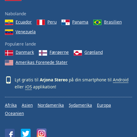
Nabolande
Ecuador
Peru
Panama
Brasilien
Venezuela
Populære lande
Danmark
Færøerne
Grønland
Amerikas Forenede Stater
Lyt gratis til
Arjona Stereo
på din smartphone til
Android
eller
iOS
applikation!
Afrika
Asien
Nordamerika
Sydamerika
Europa
Oceanien