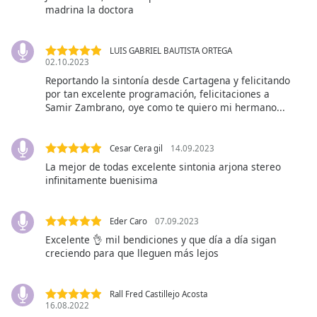
subtitles
madrina la doctora
settings
dialog
subtitles
LUIS GABRIEL BAUTISTA ORTEGA
02.10.2023
off
,
selected
Reportando la sintonía desde Cartagena y felicitando
por tan excelente programación, felicitaciones a
Samir Zambrano, oye como te quiero mi hermano...
Audio
Track
Picture-
Cesar Cera gil
14.09.2023
in-
La mejor de todas excelente sintonia arjona stereo
Picture
infinitamente buenisima
Fullscreen
This
is
Eder Caro
07.09.2023
a
Excelente 👌 mil bendiciones y que día a día sigan
modal
creciendo para que lleguen más lejos
window.
Beginning
Rall Fred Castillejo Acosta
16.08.2022
of