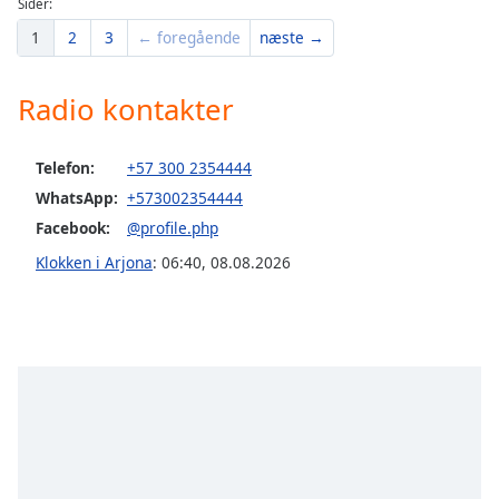
Sider:
Opacity
1
2
3
← foregående
næste →
Caption
Radio kontakter
Area
Background
Color
Telefon:
+57 300 2354444
WhatsApp:
+573002354444
Facebook:
@profile.php
Opacity
Klokken i Arjona
:
06:40
,
08.08.2026
Font
Size
Text
Edge
Style
Font