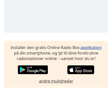
Family
Reset
Done
Close
Modal
Dialog
End
Installer den gratis Online Radio Box
applikation
of
på din smartphone, og lyt til dine foretrukne
dialog
radiostationer online – uanset hvor du er!
window.
andre muligheder