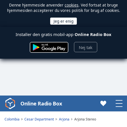
Denne hjemmeside anvender
cookies
. Ved fortsat at bruge
hjemmesiden accepterer du vores politik for brug af cookies.
Installer den gratis mobil-app
Online Radio Box
Nej tak
Online Radio Box
Video
Player
is
Colombia
Cesar Department
Arjona
Arjona Stereo
loading.