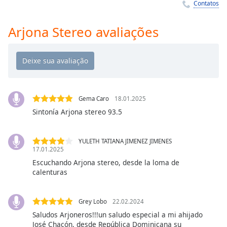
Time
-
Contatos
-:-
Arjona Stereo avaliações
1x
Playback
Rate
Chapters
Chapters
Gema Caro
18.01.2025
Sintonía Arjona stereo 93.5
Descriptions
descriptions
YULETH TATIANA JIMENEZ JIMENES
off
,
17.01.2025
selected
Escuchando Arjona stereo, desde la loma de
calenturas
Subtitles
subtitles
Grey Lobo
22.02.2024
settings
,
Saludos Arjoneros!!!un saludo especial a mi ahijado
opens
José Chacón, desde República Dominicana su