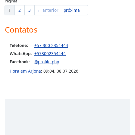
Páginas:
Opacity
1
2
3
← anterior
próxima →
Caption
Contatos
Area
Background
Color
Telefone:
+57 300 2354444
WhatsApp:
+573002354444
Facebook:
@profile.php
Opacity
Hora em Arjona
:
09:04
,
08.07.2026
Font
Size
Text
Edge
Style
Font