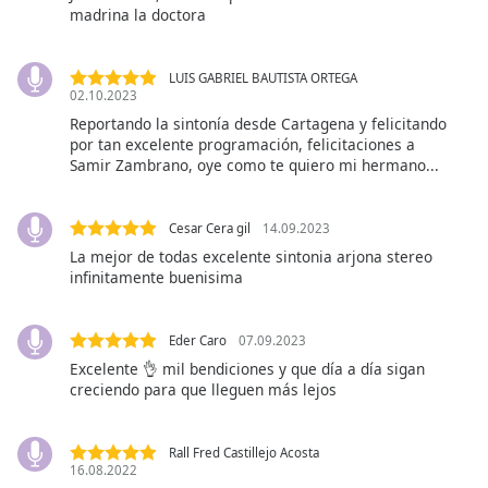
subtitles
madrina la doctora
settings
dialog
subtitles
LUIS GABRIEL BAUTISTA ORTEGA
02.10.2023
off
,
selected
Reportando la sintonía desde Cartagena y felicitando
por tan excelente programación, felicitaciones a
Samir Zambrano, oye como te quiero mi hermano...
Audio
Track
Picture-
Cesar Cera gil
14.09.2023
in-
La mejor de todas excelente sintonia arjona stereo
Picture
infinitamente buenisima
Fullscreen
This
is
Eder Caro
07.09.2023
a
Excelente 👌 mil bendiciones y que día a día sigan
modal
creciendo para que lleguen más lejos
window.
Beginning
Rall Fred Castillejo Acosta
16.08.2022
of