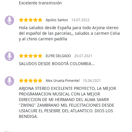
Excelente transmisión
dialog
window.
Escape
Apolos Santos
14.07.2022
will
Hola saludos desde España para todo Arjona stereo
cancel
del español de las parcelas,, saludos a carmen Celia
and
y al chino carmen padilla
close
the
window.
ELFRE DELGADO
20.07.2021
SALUDOS DESDE BOGOTÁ COLOMBIA...
Text
Color
Alex Urueta Pimentel
10.04.2021
ARJONA STEREO EXCELENTE PROYECTO, LA MEJOR
Opacity
PROGRAMACION MUSICAL CON LA MEJOR
DIRECCION DE MI HERMANO DEL ALMA SAMIR
"ZWING" ZAMBRANO MIL FELICITACIONES DESDE
Text
USIACURI EL PESEBRE DEL ATLANTICO. DIOS LOS
Background
BENDIGA.
Color