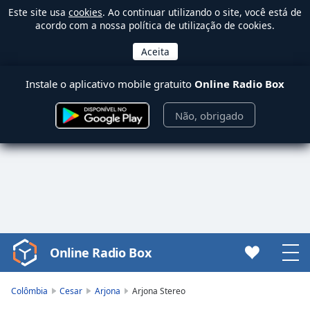
Este site usa
cookies
. Ao continuar utilizando o site, você está de
acordo com a nossa política de utilização de cookies.
Instale o aplicativo mobile gratuito
Online Radio Box
Não, obrigado
Online Radio Box
Video
Player
is
Colômbia
Cesar
Arjona
Arjona Stereo
loading.