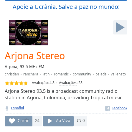
Play
Apoie a Ucrânia. Salve a paz no mundo!
Video
Play
Skip
Backward
Skip
Forward
Mute
Current
Arjona Stereo
Time
0:00
/
Arjona, 93.5 MHz FM
Duration
-:-
christian
ranchera
latin
romantic
community
balada
vallenato
Loaded
:
0.00%
Avaliação:
4.8
Avaliações
:
28
Stream
Arjona Stereo 93.5 is a broadcast community radio
Type
LIVE
station in Arjona, Colombia, providing Tropical music.
Seek to
live,
Español
currently
behind
Curtir
24
Ao Vivo
0
live
LIVE
Remaining