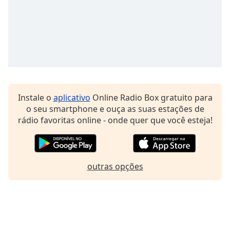
Family
Reset
Done
Close
Modal
Dialog
End
Instale o
aplicativo
Online Radio Box gratuito para
of
o seu smartphone e ouça as suas estações de
dialog
rádio favoritas online - onde quer que você esteja!
window.
outras opções