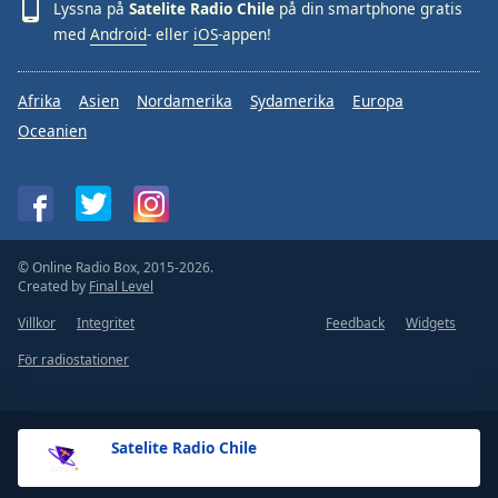
Lyssna på
Satelite Radio Chile
på din smartphone gratis
med
Android
- eller
iOS
-appen!
Afrika
Asien
Nordamerika
Sydamerika
Europa
Oceanien
© Online Radio Box, 2015-2026.
Created by
Final Level
Villkor
Integritet
Feedback
Widgets
För radiostationer
Satelite Radio Chile