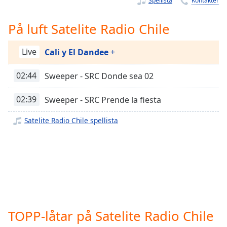
Spellista
Kontakter
Remaining
Time
-
-:-
På luft Satelite Radio Chile
1x
Live
Cali y El Dandee
+
Playback
Rate
02:44
Sweeper - SRC Donde sea 02
Chapters
02:39
Sweeper - SRC Prende la fiesta
Chapters
Satelite Radio Chile spellista
Descriptions
descriptions
off
,
selected
Subtitles
subtitles
TOPP-låtar på Satelite Radio Chile
settings
,