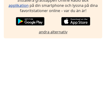
Installera gratisappen Online Radio Box
Font
applikation
på din smartphone och lyssna på dina
Family
favoritstationer online – var du än är!
Reset
Done
andra alternativ
Close
Modal
Dialog
End
of
dialog
window.