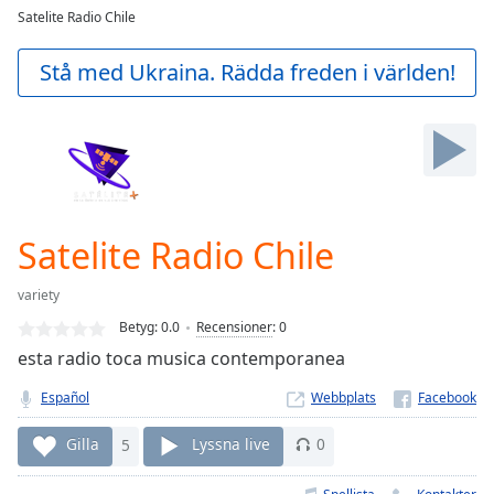
loading.
Satelite Radio Chile
Play
Video
Stå med Ukraina. Rädda freden i världen!
Play
Skip
Backward
Skip
Forward
Mute
Current
Time
0:00
Satelite Radio Chile
/
Duration
-:-
variety
Loaded
:
Betyg:
0.0
Recensioner
:
0
0.00%
Stream
esta radio toca musica contemporanea
Type
LIVE
Español
Webbplats
Seek to
live,
currently
Gilla
5
Lyssna live
0
behind
live
LIVE