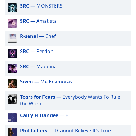
opens
SRC
— MONSTERS
subtitles
settings
dialog
SRC
— Amatista
subtitles
off
,
R-senal
— Chef
selected
SRC
— Perdón
Audio
Track
SRC
— Maquina
Picture-
in-
Picture
Siven
— Me Enamoras
Fullscreen
This
Tears for Fears
— Everybody Wants To Rule
is
the World
a
modal
Cali y El Dandee
— +
window.
Phil Collins
— I Cannot Believe It's True
Beginning