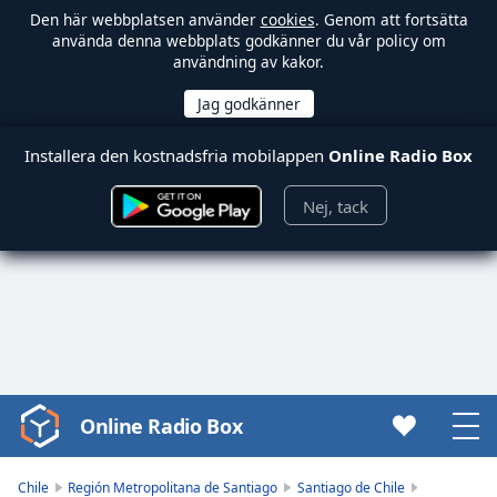
Den här webbplatsen använder
cookies
. Genom att fortsätta
använda denna webbplats godkänner du vår policy om
användning av kakor.
Installera den kostnadsfria mobilappen
Online Radio Box
Nej, tack
Online Radio Box
Video
Player
is
Chile
Región Metropolitana de Santiago
Santiago de Chile