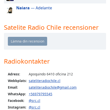
of
dialog
Naiara
— Adelante
window.
Escape
will
Satelite Radio Chile recensioner
cancel
and
close
the
window.
Radiokontakter
Text
Color
Adress:
Apoquindo 6410 oficina 212
Webbplats:
sateliteradiochile.cl
Opacity
Email:
sateliteradiochile@gmail.com
WhatsApp:
+56979795545
Text
Facebook:
@src.cl
Background
Color
Instagram:
@src.cl