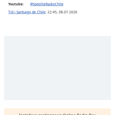
Youtube:
@SateliteRadioChile
Opacity
Tid i Santiago de Chile
:
22:45
,
08.07.2026
Caption
Area
Background
Color
Opacity
Font
Size
Text
Edge
Style