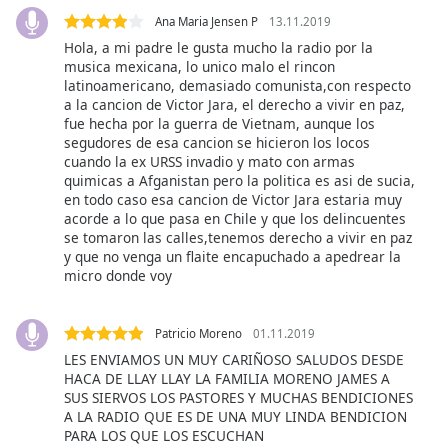
of
Ana Maria Jensen P
13.11.2019
dialog
Hola, a mi padre le gusta mucho la radio por la
window.
musica mexicana, lo unico malo el rincon
Escape
latinoamericano, demasiado comunista,con respecto
will
a la cancion de Victor Jara, el derecho a vivir en paz,
cancel
fue hecha por la guerra de Vietnam, aunque los
and
segudores de esa cancion se hicieron los locos
close
cuando la ex URSS invadio y mato con armas
quimicas a Afganistan pero la politica es asi de sucia,
the
en todo caso esa cancion de Victor Jara estaria muy
window.
acorde a lo que pasa en Chile y que los delincuentes
se tomaron las calles,tenemos derecho a vivir en paz
Text
y que no venga un flaite encapuchado a apedrear la
Color
micro donde voy
Opacity
Patricio Moreno
01.11.2019
LES ENVIAMOS UN MUY CARIÑOSO SALUDOS DESDE
HACA DE LLAY LLAY LA FAMILIA MORENO JAMES A
Text
SUS SIERVOS LOS PASTORES Y MUCHAS BENDICIONES
Background
A LA RADIO QUE ES DE UNA MUY LINDA BENDICION
Color
PARA LOS QUE LOS ESCUCHAN