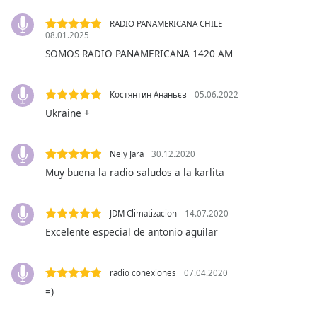
opens
subtitles
RADIO PANAMERICANA CHILE
settings
08.01.2025
dialog
SOMOS RADIO PANAMERICANA 1420 AM
subtitles
off
,
selected
Костянтин Ананьєв
05.06.2022
Ukraine +
Audio
Track
Nely Jara
30.12.2020
Picture-
in-
Muy buena la radio saludos a la karlita
Picture
Fullscreen
This
JDM Climatizacion
14.07.2020
is
Excelente especial de antonio aguilar
a
modal
window.
radio conexiones
07.04.2020
=)
Beginning