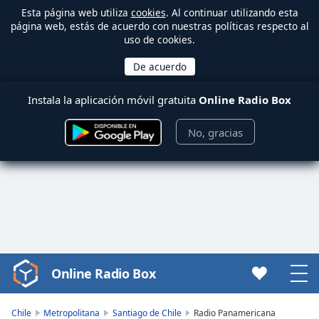
Esta página web utiliza
cookies
. Al continuar utilizando esta
página web, estás de acuerdo con nuestras políticas respecto al
uso de cookies.
Instala la aplicación móvil gratuita
Online Radio Box
No, gracias
Online Radio Box
Video
Player
is
Chile
Metropolitana
Santiago de Chile
Radio Panamericana