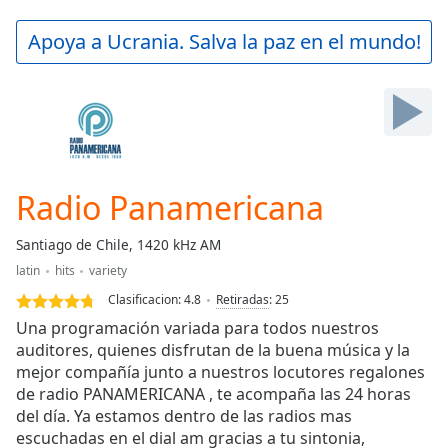
loading.
Play
Apoya a Ucrania. Salva la paz en el mundo!
Video
Play
Skip
Backward
Skip
Forward
Mute
Current
Radio Panamericana
Time
0:00
/
Santiago de Chile, 1420 kHz AM
Duration
-:-
latin
hits
variety
Loaded
:
0.00%
Clasificacion:
4.8
Retiradas
:
25
Stream
Una programación variada para todos nuestros
Type
LIVE
auditores, quienes disfrutan de la buena música y la
mejor compañía junto a nuestros locutores regalones
Seek to
live,
de radio PANAMERICANA , te acompaña las 24 horas
currently
del día. Ya estamos dentro de las radios mas
behind
live
LIVE
escuchadas en el dial am gracias a tu sintonia,