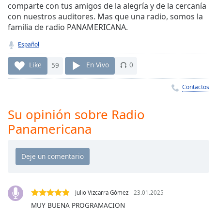
Remaining
comparte con tus amigos de la alegría y de la cercanía
Time
-
con nuestros auditores. Mas que una radio, somos la
-:-
familia de radio PANAMERICANA.
1x
Español
Playback
Rate
Like
59
En Vivo
0
Chapters
Contactos
Chapters
Su opinión sobre Radio
Descriptions
Panamericana
descriptions
off
,
selected
Subtitles
Julio Vizcarra Gómez
23.01.2025
subtitles
MUY BUENA PROGRAMACION
settings
,