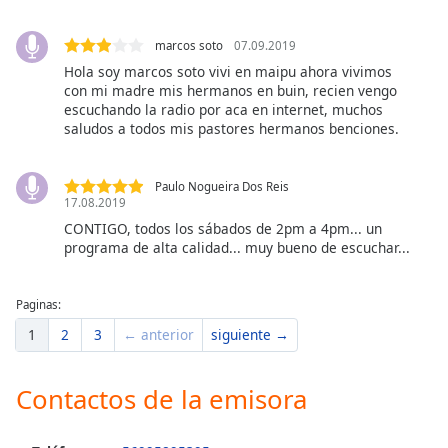
Opacity
marcos soto
07.09.2019
Hola soy marcos soto vivi en maipu ahora vivimos
con mi madre mis hermanos en buin, recien vengo
Caption
escuchando la radio por aca en internet, muchos
Area
saludos a todos mis pastores hermanos benciones.
Background
Color
Paulo Nogueira Dos Reis
17.08.2019
Opacity
CONTIGO, todos los sábados de 2pm a 4pm... un
programa de alta calidad... muy bueno de escuchar...
Font
Size
Paginas:
1
2
3
← anterior
siguiente →
Text
Edge
Contactos de la emisora
Style