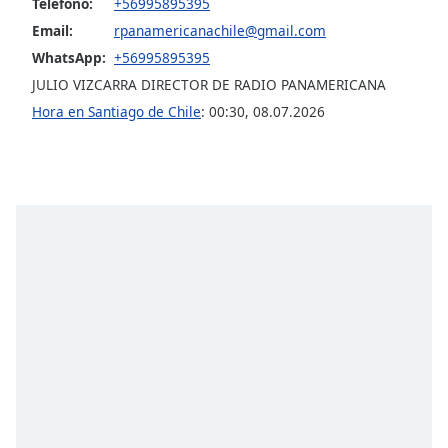
Teléfono:
+56995895395
Font
Email:
rpanamericanachile@gmail.com
Family
WhatsApp:
+56995895395
JULIO VIZCARRA DIRECTOR DE RADIO PANAMERICANA
Reset
Hora en Santiago de Chile
:
00:30
,
08.07.2026
Done
Close
Modal
Dialog
End
of
dialog
window.