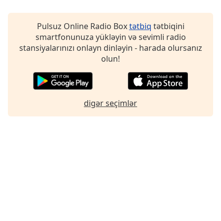
Font
Family
Pulsuz Online Radio Box
tətbiq
tətbiqini
smartfonunuza yükləyin və sevimli radio
stansiyalarınızı onlayn dinləyin - harada olursanız
Reset
olun!
Done
Close
Modal
Dialog
End
digər seçimlər
of
dialog
window.