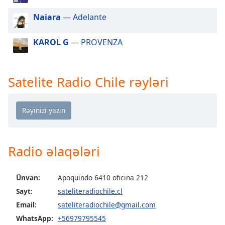
of
dialog
Naiara
— Adelante
window.
Escape
KAROL G
— PROVENZA
will
cancel
and
Satelite Radio Chile rəyləri
close
the
window.
Text
Color
Radio əlaqələri
Opacity
Ünvan:
Apoquindo 6410 oficina 212
Sayt:
sateliteradiochile.cl
Text
Email:
sateliteradiochile@gmail.com
Background
Color
WhatsApp:
+56979795545