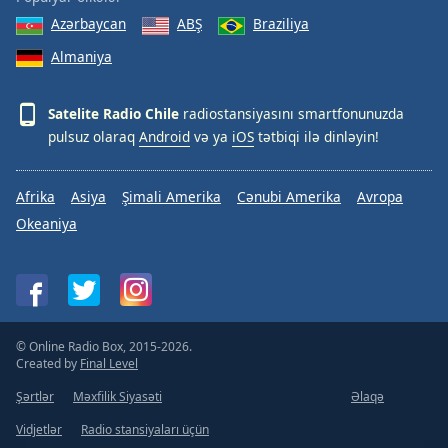
Azərbaycan
ABŞ
Braziliya
Almaniya
Satelite Radio Chile
radiostansiyasını smartfonunuzda
pulsuz olaraq
Android
və ya
iOS
tətbiqi ilə dinləyin!
Afrika
Asiya
Şimali Amerika
Cənubi Amerika
Avropa
Okeaniya
© Online Radio Box, 2015-2026.
Created by
Final Level
Şərtlər
Məxfilik Siyasəti
Əlaqə
Vidjetlər
Radio stansiyaları üçün