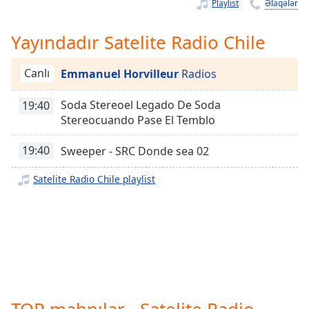
Remaining
Playlist
Əlaqələr
Time
-
-:-
Yayındadır Satelite Radio Chile
1x
Canlı
Emmanuel Horvilleur
Radios
Playback
Rate
Soda Stereoel Legado De Soda
19:40
Chapters
Stereocuando Pase El Temblo
Chapters
19:40
Sweeper - SRC Donde sea 02
Descriptions
Satelite Radio Chile playlist
descriptions
off
,
selected
Subtitles
subtitles
settings
,
TOP mahnılar - Satelite Radio