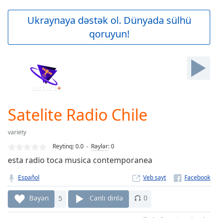
loading.
Play
Ukraynaya dəstək ol. Dünyada sülhü
Video
qoruyun!
Play
Skip
Backward
Skip
Forward
Mute
Current
Time
0:00
Satelite Radio Chile
/
Duration
-:-
variety
Loaded
:
0.00%
Reytinq:
0.0
Rəylər
:
0
Stream
esta radio toca musica contemporanea
Type
LIVE
Español
Veb sayt
Seek to
live,
currently
Bəyən
5
Canlı dinlə
0
behind
live
LIVE