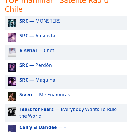
opens
subtitles
Chile
settings
dialog
SRC
— MONSTERS
subtitles
off
,
SRC
— Amatista
selected
R-senal
— Chef
Audio
Track
SRC
— Perdón
Picture-
in-
Picture
SRC
— Maquina
Fullscreen
This
Siven
— Me Enamoras
is
a
modal
Tears for Fears
— Everybody Wants To Rule
window.
the World
Cali y El Dandee
— +
Beginning