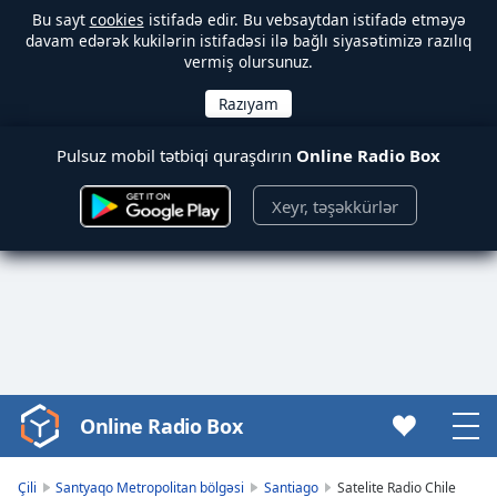
Bu sayt
cookies
istifadə edir. Bu vebsaytdan istifadə etməyə
davam edərək kukilərin istifadəsi ilə bağlı siyasətimizə razılıq
vermiş olursunuz.
Pulsuz mobil tətbiqi quraşdırın
Online Radio Box
Xeyr, təşəkkürlər
Online Radio Box
Video
Player
is
Çili
Santyaqo Metropolitan bölgəsi
Santiago
Satelite Radio Chile