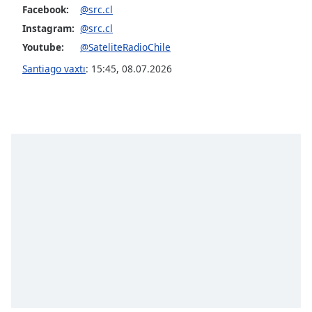
Facebook:
@src.cl
Instagram:
@src.cl
Opacity
Youtube:
@SateliteRadioChile
Santiago vaxtı
:
15:45
,
08.07.2026
Caption
Area
Background
Color
Opacity
Font
Size
Text
Edge
Style