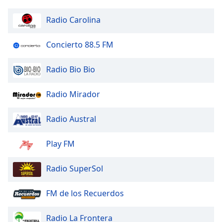
Color
Radio Carolina
Opacity
Concierto 88.5 FM
Caption
Radio Bio Bio
Area
Background
Color
Radio Mirador
Radio Austral
Opacity
Play FM
Font
Size
Radio SuperSol
Text
FM de los Recuerdos
Edge
Style
Radio La Frontera