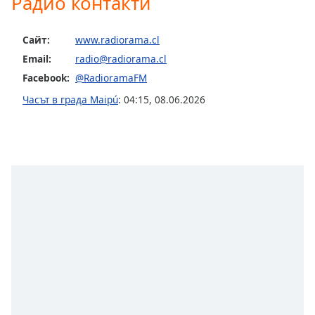
Радио контакти
opens
subtitles
Сайт:
www.radiorama.cl
settings
dialog
Email:
radio@radiorama.cl
subtitles
Facebook:
@RadioramaFM
off
,
Часът в града Maipú
:
04:15
,
08.06.2026
selected
Audio
Track
Picture-
in-
Picture
Fullscreen
This
is
a
modal
window.