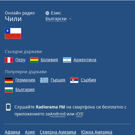
Онлайн радио
Език:
Чили
Български
Съседни държави
Перу
Боливия
Аржентина
Популярни държави
Германия
Гърция
Сърбия
България
Слушайте
Radiorama FM
на смартфона си безплатно с
приложението за
Android
или
iOS
!
Африка
Азия
Северна Америка
Южна Америка