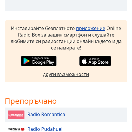
Beginning
of
dialog
window.
Escape
Инсталирайте безплатното
приложение
Online
will
Radio Box за вашия смартфон и слушайте
cancel
любимите си радиостанции онлайн където и да
and
се намирате!
close
the
window.
други възможности
Text
Color
Препоръчано
Opacity
Radio Romantica
Text
Background
Radio Pudahuel