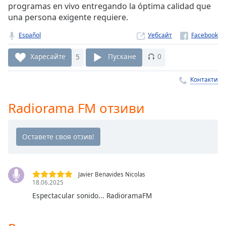
programas en vivo entregando la óptima calidad que
Remaining
una persona exigente requiere.
Time
-
-:-
Español
Уебсайт
1x
Харесайте
5
Пускане
0
Playback
Rate
Контакти
Chapters
Radiorama FM отзиви
Chapters
Descriptions
descriptions
off
,
selected
Javier Benavides Nicolas
18.06.2025
Subtitles
Espectacular sonido... RadioramaFM
subtitles
settings
,