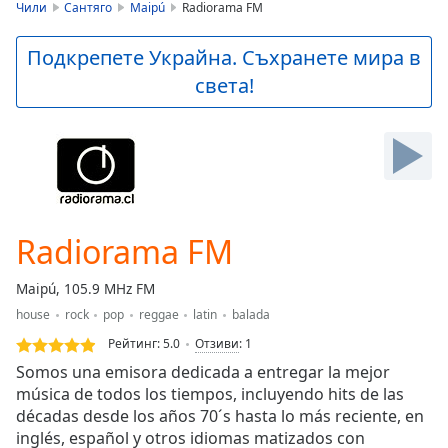
is
Чили
Сантяго
Maipú
Radiorama FM
loading.
Play
Подкрепете Украйна. Съхранете мира в
Video
света!
Play
Skip
Backward
Skip
Forward
Mute
Current
Time
0:00
Radiorama FM
/
Duration
-:-
Maipú, 105.9 MHz FM
Loaded
:
house
rock
pop
reggae
latin
balada
0.00%
Stream
Рейтинг:
5.0
Отзиви
:
1
Type
LIVE
Somos una emisora dedicada a entregar la mejor
Seek to
música de todos los tiempos, incluyendo hits de las
live,
décadas desde los años 70´s hasta lo más reciente, en
currently
behind
inglés, español y otros idiomas matizados con
live
LIVE