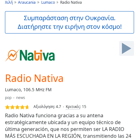
is
Χιλή
Araucania
Lumaco
Radio Nativa
loading.
Play
Συμπαράσταση στην Ουκρανία.
Video
Διατήρηστε την ειρήνη στον κόσμο!
Play
Skip
Backward
Skip
Forward
Mute
Current
Time
0:00
Radio Nativa
/
Duration
-:-
Lumaco, 106.5 MHz FM
Loaded
:
pop
news
0.00%
Stream
Αξιολόγηση:
4.7
Κριτικές
:
15
Type
LIVE
Radio Nativa funciona gracias a su antena
Seek to
estratégicamente ubicada y un equipo técnico de
live,
última generación, que nos permiten ser LA RADIO
currently
behind
MÁS ESCUCHADA EN LA REGIÓN, transmitiendo las 24
live
LIVE