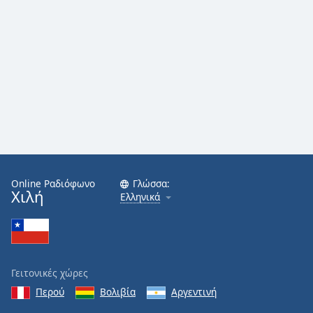
Online Ραδιόφωνο
Γλώσσα:
Χιλή
Ελληνικά
Γειτονικές χώρες
Περού
Βολιβία
Αργεντινή