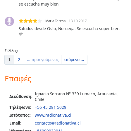
Color
se escucha muy bien
Opacity
Maria Teresa
13.10.2017
Saludos desde Oslo, Noruega. Se escucha super bien.
💜
Caption
Area
Background
Σελίδες:
Color
1
2
← προηγούμενος
επόμενο →
Opacity
Επαφές
Font
Ignacio Serrano N° 339 Lumaco, Araucania,
Size
Διεύθυνση:
Chile
Τηλέφωνο:
+56 45 281 5029
Text
Ιστότοπος:
www.radionativa.cl
Edge
Email:
contacto@radionativa.cl
Style
WhatsApp:
+56999933911