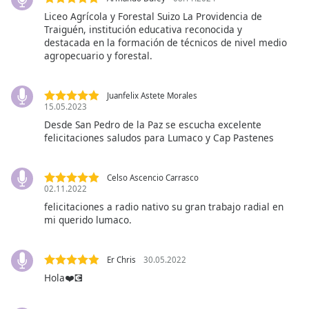
opens
Liceo Agrícola y Forestal Suizo La Providencia de
subtitles
Traiguén, institución educativa reconocida y
settings
destacada en la formación de técnicos de nivel medio
agropecuario y forestal.
dialog
subtitles
off
,
Juanfelix Astete Morales
selected
15.05.2023
Desde San Pedro de la Paz se escucha excelente
Audio
felicitaciones saludos para Lumaco y Cap Pastenes
Track
Picture-
in-
Celso Ascencio Carrasco
Picture
02.11.2022
Fullscreen
felicitaciones a radio nativo su gran trabajo radial en
This
mi querido lumaco.
is
a
Er Chris
30.05.2022
modal
Hola❤️💽
window.