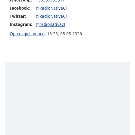
Facebook:
@RadioNativaCl
Font
Twitter:
@RadioNativaCl
Family
Instagram:
@radionativacl
Ώρα στην Lumaco
:
15:25
,
08.08.2026
Reset
Done
Close
Modal
Dialog
End
of
dialog
window.