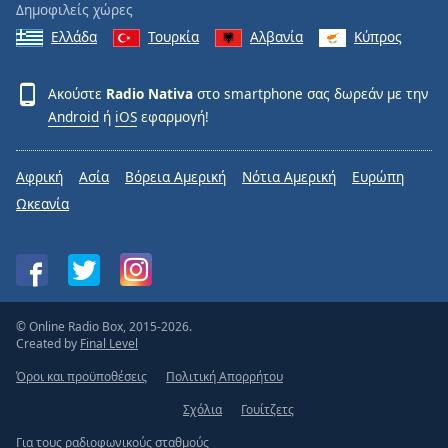
Δημοφιλείς χώρες
Ελλάδα
Τουρκία
Αλβανία
Κύπρος
Ακούστε
Radio Nativa
στο smartphone σας δωρεάν με την
Android
ή
iOS
εφαρμογή!
Αφρική
Ασία
Βόρεια Αμερική
Νότια Αμερική
Ευρώπη
Ωκεανία
© Online Radio Box, 2015-2026.
Created by
Final Level
Όροι και προϋποθέσεις
Πολιτική Απορρήτου
Σχόλια
Γουίτζετς
Για τους ραδιοφωνικούς σταθμούς