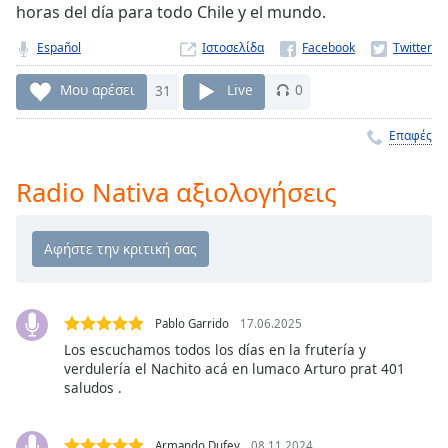
horas del día para todo Chile y el mundo.
Remaining
Time
-
Español
Ιστοσελίδα
-:-
Μου αρέσει
31
Live
0
1x
Playback
Επαφές
Rate
Radio Nativa αξιολογήσεις
Chapters
Chapters
Descriptions
descriptions
off
,
Pablo Garrido
17.06.2025
selected
Los escuchamos todos los días en la frutería y
verdulería el Nachito acá en lumaco Arturo prat 401
Subtitles
saludos .
subtitles
settings
,
Armando Dufey
08.11.2024