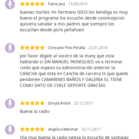
Beginning
Pame Jara
13.08.2019
of
buenas noches mi hermano DIOS les bendiga es muy
dialog
bueno el programa los escucho desde coioncepcion
window.
quisiera saludar a mis padres que siempre los
Escape
escuchan desde pichi pellahuen
will
cancel
and
Consuelo Pino Peralta
22.01.2018
close
por favor dígale al vocero de la muny que esta
hablando si DN MANUEL PAINIQUEO va a terminar
the
conlo que espeso su administración anterior la
window.
CANCHA que esta en Cancha de carrera lo que quedo
pendiente CAMARINES BAÑOS Y GALERIA EL TIENE
Text
COMO DATO DE CHILE DEPORTE GRACIAS
Color
Doryta Antivil
25.12.2017
Opacity
Buena la radio
Text
Angélica Mariman
22.11.2017
Background
Ola muy buena la radio nativa lo escucho de santiago