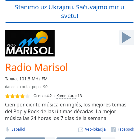
Play
Stanimo uz Ukrajinu. Sačuvajmo mir u
Video
svetu!
Play
Skip
Backward
Skip
Forward
Mute
Current
Time
0:00
Radio Marisol
/
Duration
-:-
Талка, 101.5 MHz FM
Loaded
:
dance
rock
pop
90s
0.00%
Stream
Ocena:
4.2
Komentara
:
13
Type
LIVE
Cien por ciento música en inglés, los mejores temas
Seek to
del Pop y Rock de las últimas décadas. La mejor
live,
música las 24 horas los 7 días de la semana
currently
behind
live
LIVE
Español
Veb-lokacija
Remaining