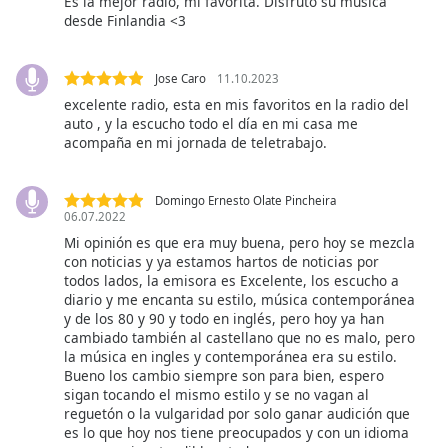
Es la mejor radio, mi favorita. Disfruto su música
subtitles
desde Finlandia <3
settings
dialog
subtitles
Jose Caro
11.10.2023
off
,
excelente radio, esta en mis favoritos en la radio del
selected
auto , y la escucho todo el día en mi casa me
acompaña en mi jornada de teletrabajo.
Audio
Track
Domingo Ernesto Olate Pincheira
Picture-
06.07.2022
in-
Picture
Mi opinión es que era muy buena, pero hoy se mezcla
con noticias y ya estamos hartos de noticias por
Fullscreen
This
todos lados, la emisora es Excelente, los escucho a
diario y me encanta su estilo, música contemporánea
is
y de los 80 y 90 y todo en inglés, pero hoy ya han
a
cambiado también al castellano que no es malo, pero
modal
la música en ingles y contemporánea era su estilo.
window.
Bueno los cambio siempre son para bien, espero
sigan tocando el mismo estilo y se no vagan al
reguetón o la vulgaridad por solo ganar audición que
Beginning
es lo que hoy nos tiene preocupados y con un idioma
of