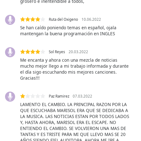
grosero e inentendible a todos,
dialog
window.
Escape
Ruta del Oxigeno
10.06.2022
will
Se han caído poniendo temas en español, ojala
cancel
mantengan la buena programación en INGLES
and
close
the
Sol Reyes
20.03.2022
window.
Me encanta y ahora con una mezcla de noticias
mucho mejor llego a mi trabajo informada y durante
el día sigo escuchando mis mejores canciones.
Text
Gracias!!!
Color
Paz Ramirez
07.03.2022
Opacity
LAMENTO EL CAMBIO. LA PRINCIPAL RAZON POR LA
QUE ESCUCHABA MARISOL ERA QUE SE DEDICABA A
LA MUSICA. LAS NOTICIAS ESTAN POR TODOS LADOS
Text
Y, HASTA AHORA, MARISOL ERA EL ESCAPE. NO
Background
ENTIENDO EL CAMBIO. SE VOLVIERON UNA MAS DE
Color
TANTAS Y ES TRISTE PARA MI QUE LLEVO MAS SE 20
AÑOS SIENDO FIEL AUDITORA. AHORA ME IRE A