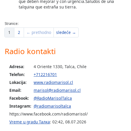
que deben mejorar y con urgencia.Saludos de una
Family
talquina que extraña su tierra.
Stranice:
Reset
Done
1
2
← prethodno
sledeće →
Close
Modal
Dialog
Radio kontakti
End
of
dialog
Adresa:
4 Oriente 1330, Talca, Chile
window.
Telefon:
+712216701
Lokacija:
www.radiomarisol.cl
Email:
marisol@radiomarisol.cl
Facebook:
@RadioMarisolTalca
Instagram:
@radiomarisoltalca
https://www.facebook.com/radiomarisol/
Vreme u gradu Талка
:
02:42
,
08.07.2026