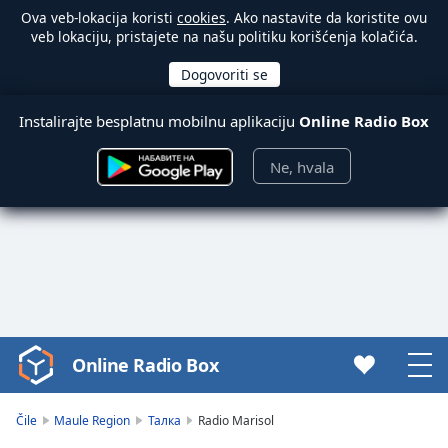
Ova veb-lokacija koristi
cookies
. Ako nastavite da koristite ovu
veb lokaciju, pristajete na našu politiku korišćenja kolačića.
Instalirajte besplatnu mobilnu aplikaciju
Online Radio Box
Ne, hvala
Online Radio Box
Video
Player
is
Čile
Maule Region
Талка
Radio Marisol
loading.