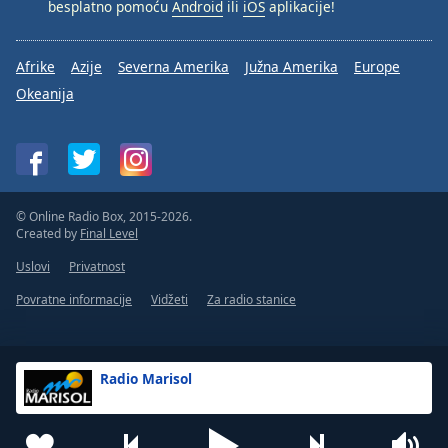
besplatno pomoću
Android
ili
iOS
aplikacije!
Afrike
Azije
Severna Amerika
Južna Amerika
Europe
Okeanija
© Online Radio Box, 2015-2026.
Created by
Final Level
Uslovi
Privatnost
Povratne informacije
Vidžeti
Za radio stanice
Radio Marisol