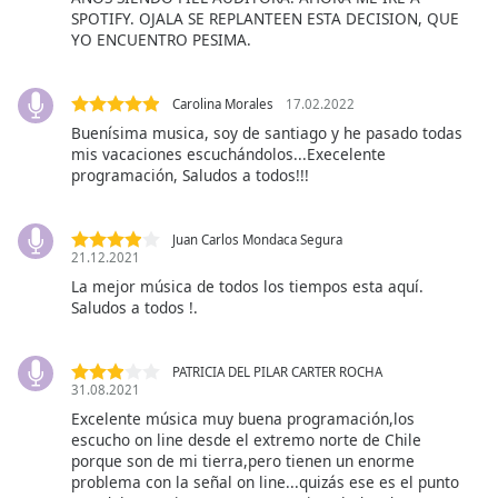
SPOTIFY. OJALA SE REPLANTEEN ESTA DECISION, QUE
Opacity
YO ENCUENTRO PESIMA.
Caption
Carolina Morales
17.02.2022
Area
Buenísima musica, soy de santiago y he pasado todas
Background
mis vacaciones escuchándolos...Execelente
Color
programación, Saludos a todos!!!
Opacity
Juan Carlos Mondaca Segura
21.12.2021
La mejor música de todos los tiempos esta aquí.
Font
Saludos a todos !.
Size
PATRICIA DEL PILAR CARTER ROCHA
Text
31.08.2021
Edge
Excelente música muy buena programación,los
Style
escucho on line desde el extremo norte de Chile
porque son de mi tierra,pero tienen un enorme
problema con la señal on line...quizás ese es el punto
Font