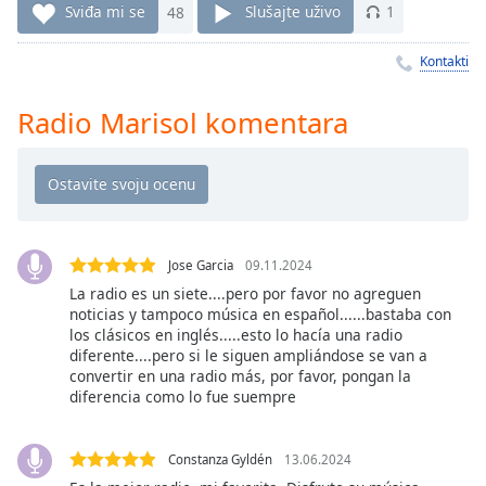
Time
-
Sviđa mi se
48
Slušajte uživo
1
-:-
Kontakti
1x
Playback
Radio Marisol komentara
Rate
Chapters
Chapters
Descriptions
Jose Garcia
09.11.2024
descriptions
La radio es un siete....pero por favor no agreguen
off
,
noticias y tampoco música en español......bastaba con
selected
los clásicos en inglés.....esto lo hacía una radio
diferente....pero si le siguen ampliándose se van a
convertir en una radio más, por favor, pongan la
Subtitles
diferencia como lo fue suempre
subtitles
settings
,
Constanza Gyldén
13.06.2024
opens