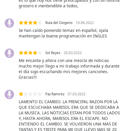
es lo que hoy nos tiene preocupados y con un idioma
of
grosero e inentendible a todos,
dialog
window.
Escape
Ruta del Oxigeno
10.06.2022
will
Se han caído poniendo temas en español, ojala
cancel
mantengan la buena programación en INGLES
and
close
the
Sol Reyes
20.03.2022
window.
Me encanta y ahora con una mezcla de noticias
mucho mejor llego a mi trabajo informada y durante
el día sigo escuchando mis mejores canciones.
Text
Gracias!!!
Color
Paz Ramirez
07.03.2022
Opacity
LAMENTO EL CAMBIO. LA PRINCIPAL RAZON POR LA
QUE ESCUCHABA MARISOL ERA QUE SE DEDICABA A
LA MUSICA. LAS NOTICIAS ESTAN POR TODOS LADOS
Text
Y, HASTA AHORA, MARISOL ERA EL ESCAPE. NO
Background
ENTIENDO EL CAMBIO. SE VOLVIERON UNA MAS DE
Color
TANTAS Y ES TRISTE PARA MI QUE LLEVO MAS SE 20