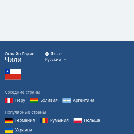
Онлайн Радио
Язык:
Чили
Русский
Соседние страны
Перу
Боливия
Аргентина
Популярные страны
Германия
Румыния
Польша
Украина