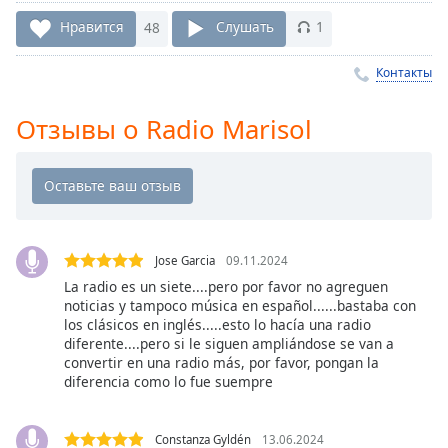
Remaining
Time
-
Нравится
48
Слушать
1
-:-
Контакты
1x
Playback
Отзывы о Radio Marisol
Rate
Chapters
Chapters
Descriptions
Jose Garcia
09.11.2024
descriptions
La radio es un siete....pero por favor no agreguen
off
,
noticias y tampoco música en español......bastaba con
selected
los clásicos en inglés.....esto lo hacía una radio
diferente....pero si le siguen ampliándose se van a
convertir en una radio más, por favor, pongan la
Subtitles
diferencia como lo fue suempre
subtitles
settings
,
Constanza Gyldén
13.06.2024
opens