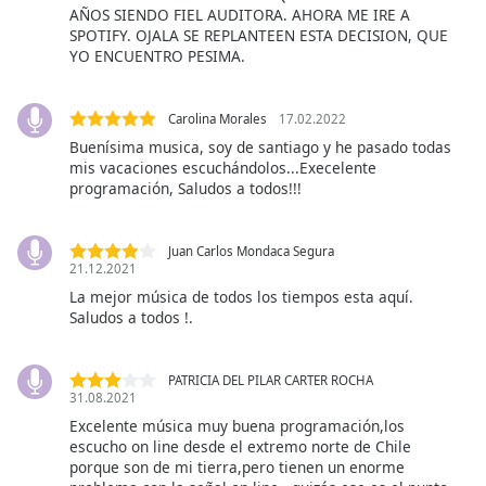
AÑOS SIENDO FIEL AUDITORA. AHORA ME IRE A
SPOTIFY. OJALA SE REPLANTEEN ESTA DECISION, QUE
Opacity
YO ENCUENTRO PESIMA.
Caption
Carolina Morales
17.02.2022
Area
Buenísima musica, soy de santiago y he pasado todas
Background
mis vacaciones escuchándolos...Execelente
Color
programación, Saludos a todos!!!
Opacity
Juan Carlos Mondaca Segura
21.12.2021
La mejor música de todos los tiempos esta aquí.
Font
Saludos a todos !.
Size
PATRICIA DEL PILAR CARTER ROCHA
Text
31.08.2021
Edge
Excelente música muy buena programación,los
Style
escucho on line desde el extremo norte de Chile
porque son de mi tierra,pero tienen un enorme