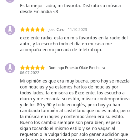
Es la mejor radio, mi favorita. Disfruto su música
subtitles
desde Finlandia <3
settings
dialog
subtitles
Jose Caro
11.10.2023
off
,
excelente radio, esta en mis favoritos en la radio del
selected
auto , y la escucho todo el día en mi casa me
acompaña en mi jornada de teletrabajo.
Audio
Track
Domingo Ernesto Olate Pincheira
Picture-
06.07.2022
in-
Picture
Mi opinión es que era muy buena, pero hoy se mezcla
con noticias y ya estamos hartos de noticias por
Fullscreen
This
todos lados, la emisora es Excelente, los escucho a
diario y me encanta su estilo, música contemporánea
is
y de los 80 y 90 y todo en inglés, pero hoy ya han
a
cambiado también al castellano que no es malo, pero
modal
la música en ingles y contemporánea era su estilo.
window.
Bueno los cambio siempre son para bien, espero
sigan tocando el mismo estilo y se no vagan al
reguetón o la vulgaridad por solo ganar audición que
Beginning