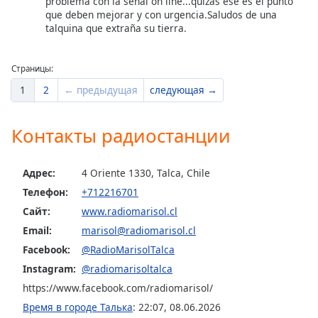
problema con la señal on line...quizás ese es el punto
Font
que deben mejorar y con urgencia.Saludos de una
Family
talquina que extraña su tierra.
Страницы:
Reset
Done
1
2
← предыдущая
следующая →
Close
Modal
Dialog
Контакты радиостанции
End
of
dialog
Адрес:
4 Oriente 1330, Talca, Chile
window.
Телефон:
+712216701
Сайт:
www.radiomarisol.cl
Email:
marisol@radiomarisol.cl
Facebook:
@RadioMarisolTalca
Instagram:
@radiomarisoltalca
https://www.facebook.com/radiomarisol/
Время в городе Талька
:
22:07
,
08.06.2026