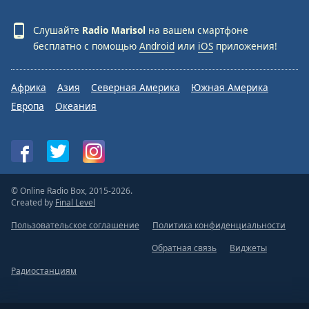
Слушайте
Radio Marisol
на вашем смартфоне
бесплатно с помощью
Android
или
iOS
приложения!
Африка
Азия
Северная Америка
Южная Америка
Европа
Океания
© Online Radio Box, 2015-2026.
Created by
Final Level
Пользовательское соглашение
Политика конфиденциальности
Обратная связь
Виджеты
Радиостанциям