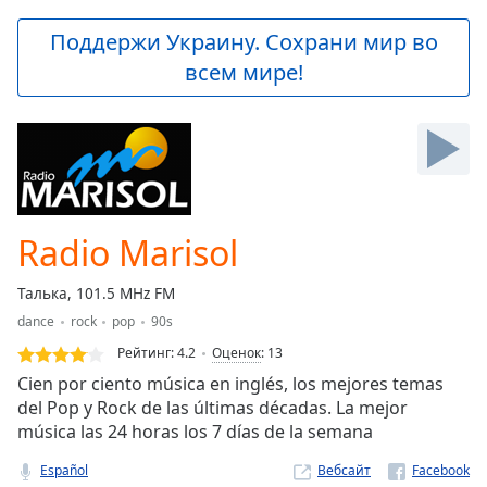
loading.
Play
Поддержи Украину. Сохрани мир во
Video
всем мире!
Play
Skip
Backward
Skip
Forward
Mute
Current
Time
0:00
Radio Marisol
/
Duration
-:-
Талька, 101.5 MHz FM
Loaded
:
dance
rock
pop
90s
0.00%
Stream
Рейтинг:
4.2
Оценок
:
13
Type
LIVE
Cien por ciento música en inglés, los mejores temas
Seek to
del Pop y Rock de las últimas décadas. La mejor
live,
música las 24 horas los 7 días de la semana
currently
behind
live
LIVE
Español
Вебсайт