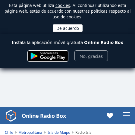
Esta página web utiliza
cookies
. Al continuar utilizando esta
página web, estás de acuerdo con nuestras políticas respecto al
uso de cookies.
Instala la aplicación móvil gratuita
Online Radio Box
No, gracias
Online Radio Box
Video
Player
is
Chile
Metropolitana
Isla de Maipo
Radio Isla