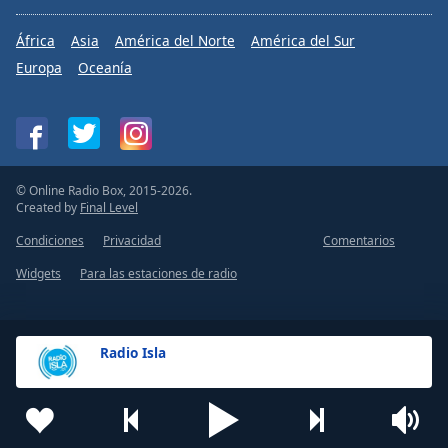
África
Asia
América del Norte
América del Sur
Europa
Oceanía
© Online Radio Box, 2015-2026.
Created by
Final Level
Condiciones
Privacidad
Comentarios
Widgets
Para las estaciones de radio
Radio Isla