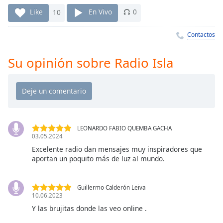
Remaining
Time
-
Like
10
En Vivo
0
-:-
Contactos
1x
Playback
Su opinión sobre Radio Isla
Rate
Chapters
Chapters
Descriptions
LEONARDO FABIO QUEMBA GACHA
03.05.2024
descriptions
Excelente radio dan mensajes muy inspiradores que
off
,
aportan un poquito más de luz al mundo.
selected
Subtitles
Guillermo Calderón Leiva
10.06.2023
subtitles
Y las brujitas donde las veo online .
settings
,