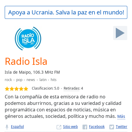
loading.
Play
Apoya a Ucrania. Salva la paz en el mundo!
Video
Play
Skip
Backward
Skip
Forward
Mute
Current
Radio Isla
Time
0:00
/
Isla de Maipo, 106.3 MHz FM
Duration
-:-
rock
pop
news
latin
hits
Loaded
:
0.00%
Clasificacion:
5.0
Retiradas
:
4
Stream
Con la compañía de esta emisora de radio no
Type
LIVE
podemos aburrirnos, gracias a su variedad y calidad
programática con espacios de noticias, música en
Seek to
live,
géneros actuales, sociedad, política y mucho más.
Más
currently
behind
Español
Sitio web
live
LIVE