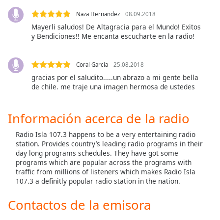
opens
subtitles
Naza Hernandez
08.09.2018
settings
Mayerli saludos! De Altagracia para el Mundo! Exitos
dialog
y Bendiciones!! Me encanta escucharte en la radio!
subtitles
off
,
selected
Coral García
25.08.2018
gracias por el saludito.....un abrazo a mi gente bella
Audio
de chile. me traje una imagen hermosa de ustedes
Track
Picture-
Información acerca de la radio
in-
Picture
Radio Isla 107.3 happens to be a very entertaining radio
Fullscreen
station. Provides country’s leading radio programs in their
This
day long programs schedules. They have got some
is
programs which are popular across the programs with
a
traffic from millions of listeners which makes Radio Isla
modal
107.3 a definitly popular radio station in the nation.
window.
Contactos de la emisora
Beginning