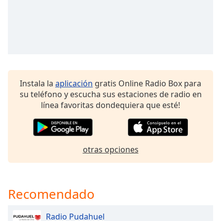
Opacity
Caption
Area
Background
Color
Instala la
aplicación
gratis Online Radio Box para
su teléfono y escucha sus estaciones de radio en
línea favoritas dondequiera que esté!
Opacity
Font
otras opciones
Size
Text
Recomendado
Edge
Style
Radio Pudahuel