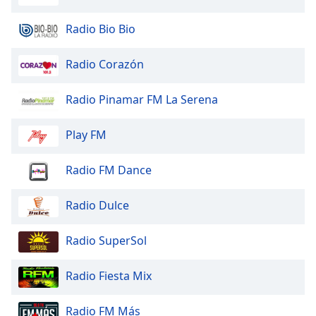
Font
Family
Radio Bio Bio
Radio Corazón
Reset
Done
Radio Pinamar FM La Serena
Close
Modal
Dialog
Play FM
End
of
Radio FM Dance
dialog
window.
Radio Dulce
Radio SuperSol
Radio Fiesta Mix
Radio FM Más