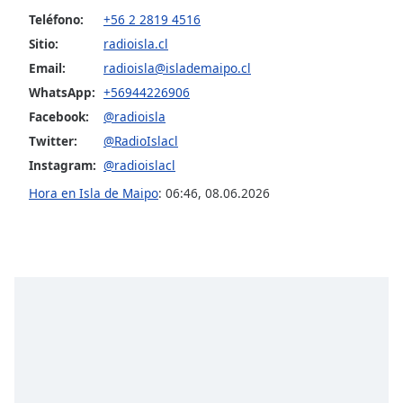
of
Teléfono:
+56 2 2819 4516
dialog
Sitio:
radioisla.cl
window.
Escape
Email:
radioisla@islademaipo.cl
will
WhatsApp:
+56944226906
cancel
Facebook:
@radioisla
and
Twitter:
@RadioIslacl
close
the
Instagram:
@radioislacl
window.
Hora en Isla de Maipo
:
06:46
,
08.06.2026
Text
Color
Opacity
Text
Background
Color