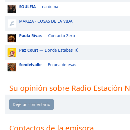
Audio
SOULFIA
— na de na
Track
Picture-
MAKIZA - COSAS DE LA VIDA
in-
Picture
Fullscreen
Paula Rivas
— Contacto Zero
This
is
Paz Court
— Donde Estabas Tú
a
modal
Sondelvalle
— En una de esas
window.
Beginning
of
Su opinión sobre Radio Estación N
dialog
window.
Escape
will
cancel
and
Contactos de la emisora
close