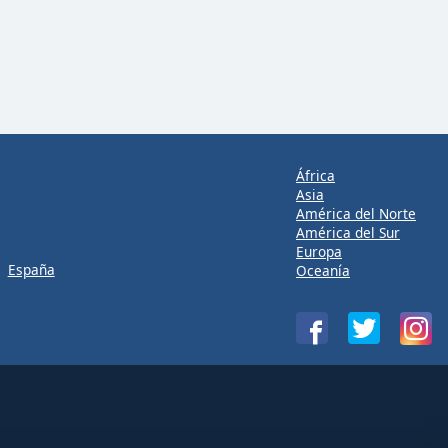
África
Asia
América del Norte
América del Sur
Europa
España
Oceanía