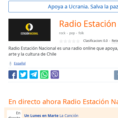
Current
Apoya a Ucrania. Salva la pa
Time
0:00
/
Duration
-:-
Radio Estación
Loaded
:
0.00%
rock
pop
folk
0:00
Clasificacion:
0.0
Reti
Stream
Type
Radio Estación Nacional es una radio online que apoya,
LIVE
arte y la cultura de Chile
Seek to
live,
currently
Español
behind
live
LIVE
Remaining
Time
-
-:-
1x
En directo ahora Radio Estación N
Playback
Rate
En
Un Lunes en Marte
La Canción
directo