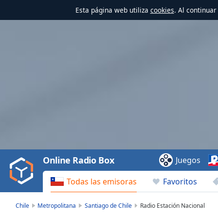
Esta página web utiliza
cookies
. Al continua
Video
Player
is
loading.
Play
Video
Online Radio Box
Juegos
Play
Skip
Todas las emisoras
Favoritos
Backward
Skip
Forward
Chile
Metropolitana
Santiago de Chile
Radio Estación Nacional
Mute