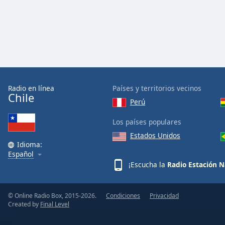
Color
Opacity
Font
Size
Radio en línea
Países y territorios vecinos
Chile
Text
Perú
Edge
Los países populares
Style
Estados Unidos
Idioma:
Font
Español
Family
¡Escucha la
Radio Estación N
Reset
© Online Radio Box, 2015-2026.
Condiciones
Privacidad
Created by
Final Level
Done
Close
Modal