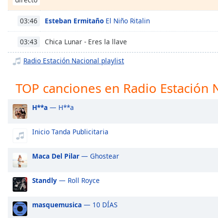
Chapters
Chapters
Esteban Ermitaño
El Niño Ritalin
03:46
Descriptions
Chica Lunar - Eres la llave
03:43
descriptions
Radio Estación Nacional playlist
off
,
selected
TOP canciones en Radio Estación 
Subtitles
H**a
— H**a
subtitles
settings
,
Inicio Tanda Publicitaria
opens
subtitles
Maca Del Pilar
— Ghostear
settings
dialog
Standly
— Roll Royce
subtitles
off
,
selected
masquemusica
— 10 DÍAS