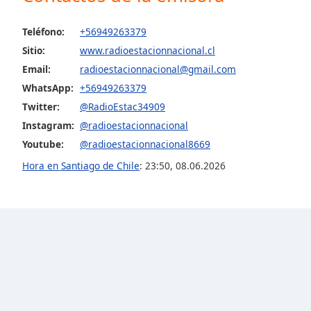
the
window.
Teléfono:
+56949263379
Sitio:
www.radioestacionnacional.cl
Text
Email:
radioestacionnacional@gmail.com
Color
WhatsApp:
+56949263379
Twitter:
@RadioEstac34909
Opacity
Instagram:
@radioestacionnacional
Youtube:
@radioestacionnacional8669
Text
Hora en Santiago de Chile
:
23:50
,
08.06.2026
Background
Color
Opacity
Caption
Area
Background