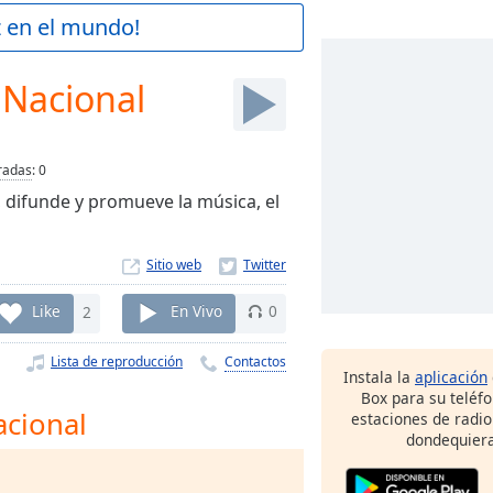
z en el mundo!
 Nacional
radas
:
0
 difunde y promueve la música, el
Sitio web
Like
2
En Vivo
0
Lista de reproducción
Contactos
Instala la
aplicación
Box para su teléf
acional
estaciones de radio
dondequiera