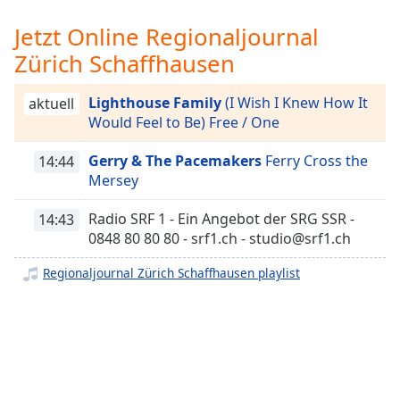
opens
Jetzt Online Regionaljournal
subtitles
settings
Zürich Schaffhausen
dialog
subtitles
Lighthouse Family
(I Wish I Knew How It
aktuell
off
,
Would Feel to Be) Free / One
selected
Gerry & The Pacemakers
Ferry Cross the
14:44
Audio
Mersey
Track
Radio SRF 1 - Ein Angebot der SRG SSR -
Picture-
14:43
in-
0848 80 80 80 - srf1.ch - studio@srf1.ch
Picture
Fullscreen
Regionaljournal Zürich Schaffhausen playlist
This
is
a
modal
window.