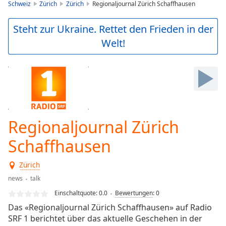
is
Schweiz
Zürich
Zürich
Regionaljournal Zürich Schaffhausen
loading.
Play
Steht zur Ukraine. Rettet den Frieden in der
Video
Welt!
Play
Skip
Backward
Skip
Forward
Mute
Current
Time
0:00
Regionaljournal Zürich
/
Duration
-:-
Schaffhausen
Loaded
:
0.00%
Zürich
Stream
news
talk
Type
LIVE
Einschaltquote:
0.0
Bewertungen
:
0
Seek to
live,
Das «Regionaljournal Zürich Schaffhausen» auf Radio
currently
SRF 1 berichtet über das aktuelle Geschehen in der
behind
live
LIVE