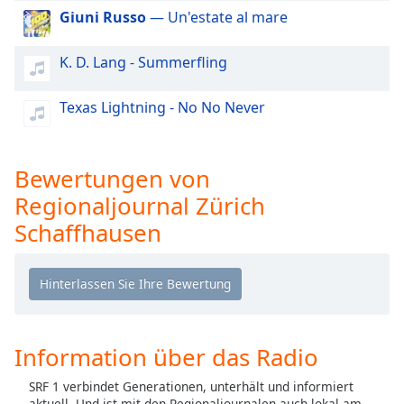
Color
Giuni Russo
— Un'estate al mare
Opacity
K. D. Lang - Summerfling
Caption
Texas Lightning - No No Never
Area
Background
Color
Bewertungen von
Regionaljournal Zürich
Opacity
Schaffhausen
Font
Size
Text
Information über das Radio
Edge
Style
SRF 1 verbindet Generationen, unterhält und informiert
aktuell. Und ist mit den Regionaljournalen auch lokal am