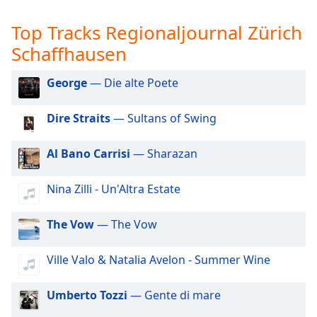
Beginning
of
Top Tracks Regionaljournal Zürich
dialog
window.
Schaffhausen
Escape
will
George
— Die alte Poete
cancel
and
Dire Straits
— Sultans of Swing
close
the
Al Bano Carrisi
— Sharazan
window.
Nina Zilli - Un'Altra Estate
Text
Color
The Vow
— The Vow
Opacity
Ville Valo & Natalia Avelon - Summer Wine
Text
Umberto Tozzi
— Gente di mare
Background