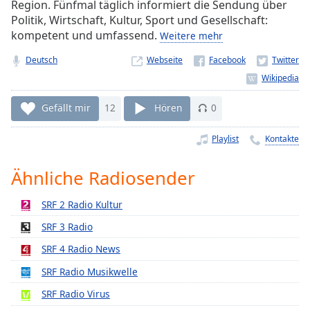
Region. Fünfmal täglich informiert die Sendung über
Remaining
Politik, Wirtschaft, Kultur, Sport und Gesellschaft:
Time
-
kompetent und umfassend.
Weitere mehr
-:-
Deutsch
Webseite
1x
Playback
Rate
Gefällt mir
12
Hören
0
Chapters
Playlist
Kontakte
Chapters
Ähnliche Radiosender
Descriptions
SRF 2 Radio Kultur
descriptions
off
,
SRF 3 Radio
selected
SRF 4 Radio News
Subtitles
SRF Radio Musikwelle
subtitles
SRF Radio Virus
settings
,