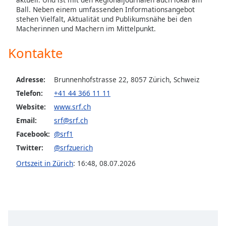
Ball. Neben einem umfassenden Informationsangebot
Font
stehen Vielfalt, Aktualität und Publikumsnähe bei den
Family
Macherinnen und Machern im Mittelpunkt.
Kontakte
Reset
Done
Adresse:
Brunnenhofstrasse 22, 8057 Zürich, Schweiz
Close
Modal
Telefon:
+41 44 366 11 11
Dialog
Website:
www.srf.ch
End
of
Email:
srf@srf.ch
dialog
Facebook:
@srf1
window.
Twitter:
@srfzuerich
Ortszeit in Zürich
:
16:48
,
08.07.2026