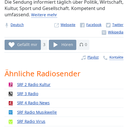
Die Sendung informiert täglich über Politik, Wirtschaft,
Remaining
Kultur, Sport und Gesellschaft. Kompetent und
Time
-
umfassend.
Weitere mehr
-:-
Deutsch
Webseite
1x
Playback
Rate
Gefällt mir
3
Hören
0
Chapters
Playlist
Kontakte
Chapters
Ähnliche Radiosender
Descriptions
SRF 2 Radio Kultur
descriptions
off
,
SRF 3 Radio
selected
SRF 4 Radio News
Subtitles
SRF Radio Musikwelle
subtitles
SRF Radio Virus
settings
,