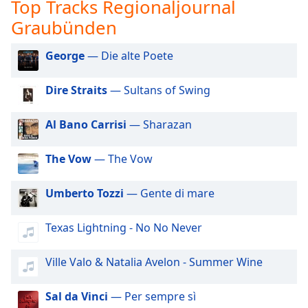
Beginning
Top Tracks Regionaljournal
of
Graubünden
dialog
window.
George
— Die alte Poete
Escape
will
Dire Straits
— Sultans of Swing
cancel
and
close
Al Bano Carrisi
— Sharazan
the
window.
The Vow
— The Vow
Text
Umberto Tozzi
— Gente di mare
Color
Texas Lightning - No No Never
Opacity
Ville Valo & Natalia Avelon - Summer Wine
Text
Background
Sal da Vinci
— Per sempre sì