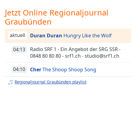
opens
Jetzt Online Regionaljournal
subtitles
settings
Graubünden
dialog
subtitles
aktuell
Duran Duran
Hungry Like the Wolf
off
,
selected
Radio SRF 1 - Ein Angebot der SRG SSR -
04:13
0848 80 80 80 - srf1.ch - studio@srf1.ch
Audio
Track
04:10
Cher
The Shoop Shoop Song
Picture-
in-
Regionaljournal Graubünden playlist
Picture
Fullscreen
This
is
a
modal
window.