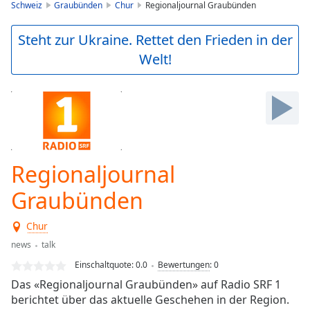
is
Schweiz
Graubünden
Chur
Regionaljournal Graubünden
loading.
Play
Steht zur Ukraine. Rettet den Frieden in der
Video
Welt!
Play
Skip
Backward
Skip
Forward
Mute
Current
Time
0:00
Regionaljournal
/
Duration
-:-
Graubünden
Loaded
:
0.00%
Chur
Stream
news
talk
Type
LIVE
Einschaltquote:
0.0
Bewertungen
:
0
Seek to
live,
Das «Regionaljournal Graubünden» auf Radio SRF 1
currently
berichtet über das aktuelle Geschehen in der Region.
behind
live
LIVE