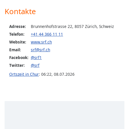
Kontakte
Font
Family
Adresse:
Brunnenhofstrasse 22, 8057 Zürich, Schweiz
Reset
Telefon:
+41 44 366 11 11
Done
Website:
www.srf.ch
Close
Email:
srf@srf.ch
Modal
Dialog
Facebook:
@srf1
End
Twitter:
@srf
of
dialog
Ortszeit in Chur
:
06:22
,
08.07.2026
window.