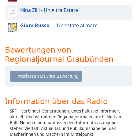
Color
Nina Zilli - Un'Altra Estate
Opacity
Giuni Russo
— Un'estate al mare
Caption
Area
Bewertungen von
Background
Color
Regionaljournal Graubünden
Opacity
Font
Size
Information über das Radio
SRF 1 verbindet Generationen, unterhält und informiert
Text
aktuell. Und ist mit den Regionaljournalen auch lokal am
Ball. Neben einem umfassenden Informationsangebot
Edge
stehen Vielfalt, Aktualität und Publikumsnähe bei den
Style
Macherinnen und Machern im Mittelpunkt.